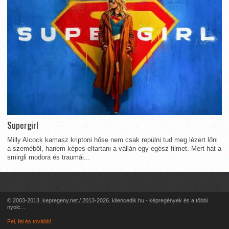
Supergirl
Milly Alcock kamasz kriptoni hőse nem csak repülni tud meg lézert lőni
a szeméből, hanem képes eltartani a vállán egy egész filmet. Mert hát a
smirgli modora és traumái...
© 2003-2013. kepregeny.net / 2013-2026. kilencedik.hu - képregények és a többi
nyolc...
Fel, fel és tovább!