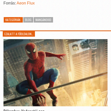
Forrás:
Aeon Flux
KATEGÓRIÁK:
BLOG
MANGÁNOXID
EZALATT A FŐOLDALON…