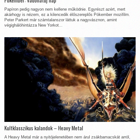
Pókember: Vadonatúj nap
Papíron pedig nagyon nem kellene működnie. Egyrészt azért, mert
akárhogy is nézem, ez a kilencedik élőszereplős Pókember mozifilm.
Peter Parkert már számtalanszor láttuk a nagyvásznon, amint
végighálóhintázza New Yorkot...
Kultklasszikus kalandok – Heavy Metal
A Heavy Metal már a nyitójelenetében nem árul zsákbamacskát arról,