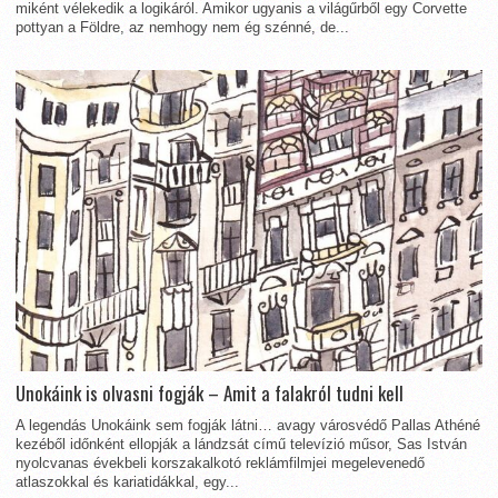
miként vélekedik a logikáról. Amikor ugyanis a világűrből egy Corvette
pottyan a Földre, az nemhogy nem ég szénné, de...
Unokáink is olvasni fogják – Amit a falakról tudni kell
A legendás Unokáink sem fogják látni… avagy városvédő Pallas Athéné
kezéből időnként ellopják a lándzsát című televízió műsor, Sas István
nyolcvanas évekbeli korszakalkotó reklámfilmjei megelevenedő
atlaszokkal és kariatidákkal, egy...