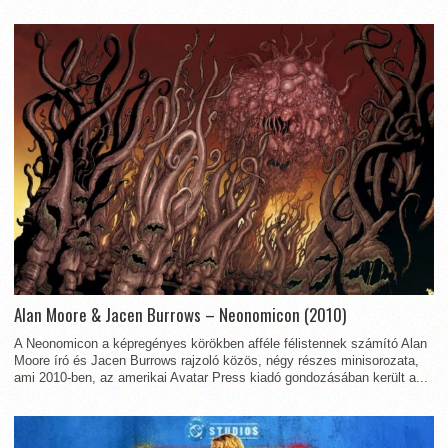
Alan Moore & Jacen Burrows – Neonomicon (2010)
A Neonomicon a képregényes körökben afféle félistennek számító Alan
Moore író és Jacen Burrows rajzoló közös, négy részes minisorozata,
ami 2010-ben, az amerikai Avatar Press kiadó gondozásában került a...