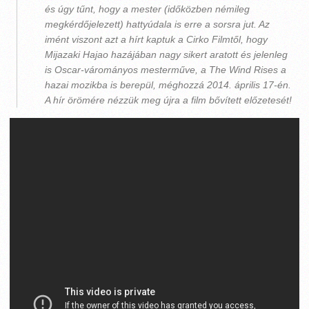
és úgy tűnt, hogy a mester (időközben némileg
megkérdőjelezett) hattyúdala is erre a sorsra jut. Az
imént viszont azt a hírt kaptuk a Cirko Filmtől, hogy
Mijazaki Hajao hazájában nagy sikert aratott és jelenleg
is Oscar-várományos mesterműve, a The Wind Rises a
hazai mozikba is berepül, méghozzá 2014. április 17-én.
A hír örömére nézzük meg újra a film bővített előzetesét!