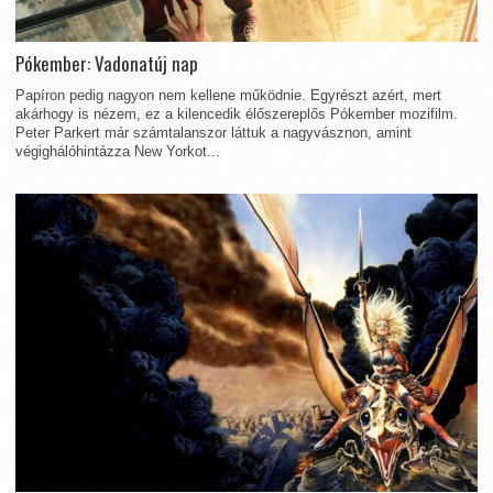
Pókember: Vadonatúj nap
Papíron pedig nagyon nem kellene működnie. Egyrészt azért, mert
akárhogy is nézem, ez a kilencedik élőszereplős Pókember mozifilm.
Peter Parkert már számtalanszor láttuk a nagyvásznon, amint
végighálóhintázza New Yorkot...