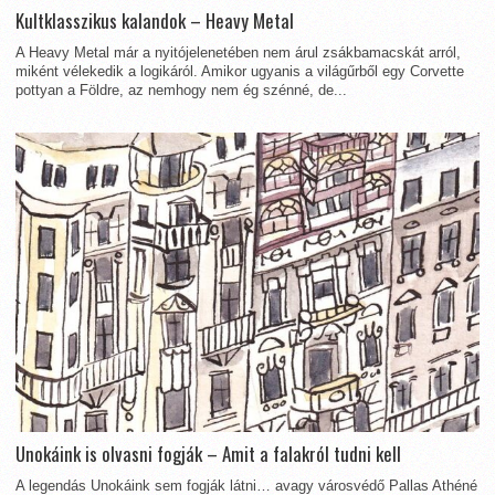
Kultklasszikus kalandok – Heavy Metal
A Heavy Metal már a nyitójelenetében nem árul zsákbamacskát arról,
miként vélekedik a logikáról. Amikor ugyanis a világűrből egy Corvette
pottyan a Földre, az nemhogy nem ég szénné, de...
Unokáink is olvasni fogják – Amit a falakról tudni kell
A legendás Unokáink sem fogják látni… avagy városvédő Pallas Athéné