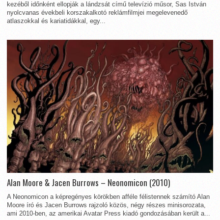
kezéből időnként ellopják a lándzsát című televízió műsor, Sas István
nyolcvanas évekbeli korszakalkotó reklámfilmjei megelevenedő
atlaszokkal és kariatidákkal, egy...
Alan Moore & Jacen Burrows – Neonomicon (2010)
A Neonomicon a képregényes körökben afféle félistennek számító Alan
Moore író és Jacen Burrows rajzoló közös, négy részes minisorozata,
ami 2010-ben, az amerikai Avatar Press kiadó gondozásában került a...