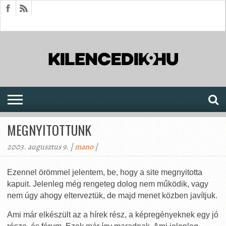
HÍREK
CIKKEK
MEGJELENÉSEK
AKTUÁLIS
SAJTÓARCHÍVUM
FÓRUM
SOROZATOK
MEGNYITOTTUNK
2003. augusztus 9. |
mano
|
Ezennel örömmel jelentem, be, hogy a site megnyitotta
kapuit. Jelenleg még rengeteg dolog nem működik, vagy
nem úgy ahogy elterveztük, de majd menet közben javítjuk.
Ami már elkészült az a hírek rész, a képregényeknek egy jó