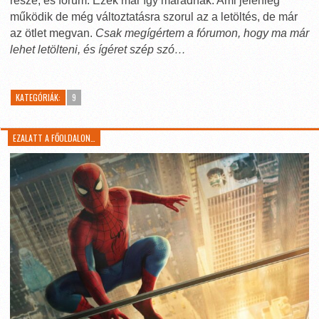
része, és fórum. Ezek már így maradnak. Ami jelenleg
működik de még változtatásra szorul az a letöltés, de már
az ötlet megvan.
Csak megígértem a fórumon, hogy ma már
lehet letölteni, és ígéret szép szó…
KATEGÓRIÁK:
9
EZALATT A FŐOLDALON…