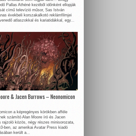
dő Pallas Athéné kezéből időnként ellopják
sát című televízió műsor, Sas István
nas évekbeli korszakalkotó reklámfilmjei
enedő atlaszokkal és kariatidákkal, egy...
Moore & Jacen Burrows – Neonomicon
omicon a képregényes körökben afféle
nnek számító Alan Moore író és Jacen
 rajzoló közös, négy részes minisorozata,
0-ben, az amerikai Avatar Press kiadó
sában került a...