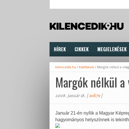
HÍREK
CIKKEK
MEGJELENÉSEK
kilencedik.hu
/
Kiállítások
/
Margók nélkül a vilá
Margók nélkül a 
2008. január 18. |
zoli79
|
Január 21-én nyílik a Magyar Képre
hagyományos helyszínnek is tekinthe