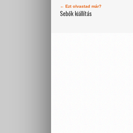
← Ezt olvastad már?
Sebők kiállítás