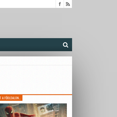
T A FŐOLDALON…