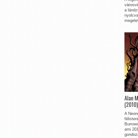
városvé
a lándz
nyolcva
megelev
Alan 
(2010)
A Neon
féliste
Burrows
ami 201
gondozá