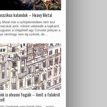
asszikus kalandok – Heavy Metal
 Metal már a nyitójelenetében nem árul
acskát arról, miként vélekedik a logikáról.
ugyanis a világűrből egy Corvette pottyan a
 az nemhogy nem ég szénné, de...
nk is olvasni fogják – Amit a falakról
kell
dás Unokáink sem fogják látni… avagy