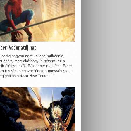
ber: Vadonatúj nap
 pedig nagyon nem kellene működnie.
t azért, mert akárhogy is nézem, ez a
dik élőszereplős Pókember mozifilm. Peter
 már számtalanszor láttuk a nagyvásznon,
égighálóhintázza New Yorkot...