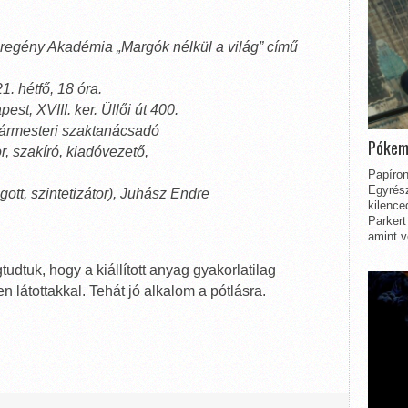
regény Akadémia „Margók nélkül a világ” című
1. hétfő, 18 óra.
st, XVIII. ker. Üllői út 400.
gármesteri szaktanácsadó
Pókem
r, szakíró, kiadóvezető,
Papíron
Egyrész
tt, szintetizátor), Juhász Endre
kilence
Parkert
amint v
udtuk, hogy a kiállított anyag gyakorlatilag
átottakkal. Tehát jó alkalom a pótlásra.