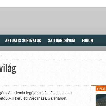
AKTUÁLIS SOROZATOK
SAJTÓARCHÍVUM
FÓRUM
g
világ
EZALAT
gény Akadémia legújabb kiállítása a lassan
tő XVIII kerületi Városháza Galériában.