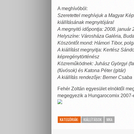
A meghívóból:
Szeretettel meghívjuk a Magyar Kép
kiállításának megnyitójára!
A megnyitó időpontja: 2008. január 2
Helyszíne: Városháza Galéria, Budape
Köszöntőt mond: Hámori Tibor, pol
A kiállítást megnyitja: Kertész Sándo
képregénytörténész
Közreműködnek: Juhász Györgyi (fago
(fúvósok) és Katona Péter (gitár)
A kiállítás rendezője: Berner Csaba
Fehér Zoltán egyesület elnöktől megt
megegyezik a Hungarocomix 2007-en l
KATEGÓRIÁK:
KIÁLLÍTÁSOK
MKA