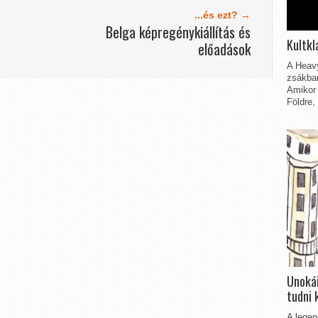
...és ezt? →
Belga képregénykiállítás és
Kultkl
előadások
A Heavy
zsákbam
Amikor 
Földre,
Unokái
tudni 
A legen