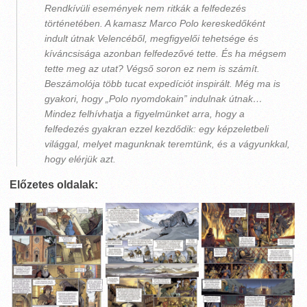
Rendkívüli események nem ritkák a felfedezés
történetében. A kamasz Marco Polo kereskedőként
indult útnak Velencéből, megfigyelői tehetsége és
kíváncsisága azonban felfedezővé tette. És ha mégsem
tette meg az utat? Végső soron ez nem is számít.
Beszámolója több tucat expedíciót inspirált. Még ma is
gyakori, hogy „Polo nyomdokain” indulnak útnak…
Mindez felhívhatja a figyelmünket arra, hogy a
felfedezés gyakran ezzel kezdődik: egy képzeletbeli
világgal, melyet magunknak teremtünk, és a vágyunkkal,
hogy elérjük azt.
Előzetes oldalak: