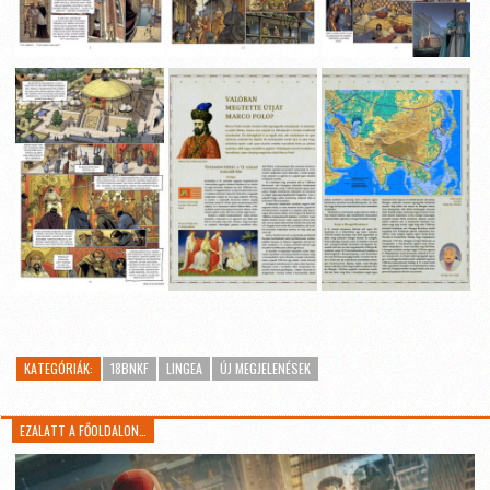
KATEGÓRIÁK:
18BNKF
LINGEA
ÚJ MEGJELENÉSEK
EZALATT A FŐOLDALON…