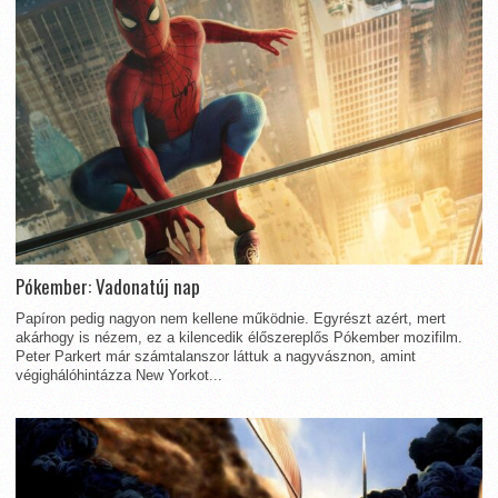
Pókember: Vadonatúj nap
Papíron pedig nagyon nem kellene működnie. Egyrészt azért, mert
akárhogy is nézem, ez a kilencedik élőszereplős Pókember mozifilm.
Peter Parkert már számtalanszor láttuk a nagyvásznon, amint
végighálóhintázza New Yorkot...