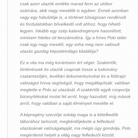
csak azon utazók emléke marad fenn az utókor
számára, akik nagy mesélők is egyben. Ennek azonban
vagy egy hátulütője is, a történet túlságosan rendkívüli
és fordulatokban bővelkedő volt ahhoz, hogy hihető
legyen. Inkább egy szép kalandregényre hasonlított,
mintsem hiteles úti beszámolóra. Így a híres Polo talán
csak egy nagy mesélő, egy soha meg nem valósult
utazás gazdag képzeletvilágú kitalálója?
Ez a vita ma még korántsem ért véget. Szakértők,
történészek és utazók csapnak össze a tudomány
csatamezőjén, levéltári dokumentumokat és a földrajzi
valóságot hívva segítségül, hogy megállapítsák: valóban
megtette-e Polo az utazását. A szakértők egyik csoportja
bizonyítékokat mutat fel arról, hogy hazudott, míg mások
arról, hogy valóban a saját élményeit mesélte el.
A képregény szerzője sokáig maga is a kételkedők
táborához tartozott, megkérdőjelezte a felfedező
utazásának valóságalapját, ma mégis úgy gondolja, Polo
megérdemli helyét a világ nagy felfedezői között.