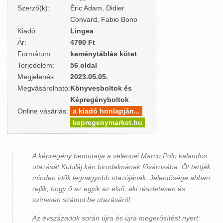
Szerző(k):
Éric Adam, Didier
Convard, Fabio Bono
Kiadó:
Lingea
Ár:
4790 Ft
Formátum:
keménytáblás kötet
Terjedelem:
56 oldal
Megjelenés:
2023.05.05.
Megvásárolható:
Könyvesboltok és
Képregényboltok
Online vásárlás:
a kiadó honlapján...
kepregenymarket.hu
A képregény bemutatja a velencei Marco Polo kalandos
utazását Kubiláj kán birodalmának fővárosába. Őt tartják
minden idők legnagyobb utazójának. Jelentősége abban
rejlik, hogy ő az egyik az első, aki részletesen és
színesen számol be utazásáról.
Az évszázadok során újra és újra megerősítést nyert: