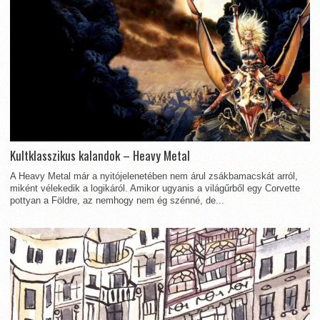
Kultklasszikus kalandok – Heavy Metal
A Heavy Metal már a nyitójelenetében nem árul zsákbamacskát arról,
miként vélekedik a logikáról. Amikor ugyanis a világűrből egy Corvette
pottyan a Földre, az nemhogy nem ég szénné, de...