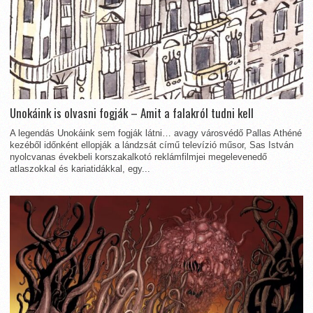
Unokáink is olvasni fogják – Amit a falakról tudni kell
A legendás Unokáink sem fogják látni… avagy városvédő Pallas Athéné
kezéből időnként ellopják a lándzsát című televízió műsor, Sas István
nyolcvanas évekbeli korszakalkotó reklámfilmjei megelevenedő
atlaszokkal és kariatidákkal, egy...