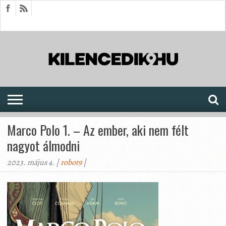
HÍREK
CIKKEK
MEGJELENÉSEK
AKTUÁLIS
SAJTÓARCHÍVUM
FÓRUM
SOROZATOK
Marco Polo 1. – Az ember, aki nem félt
nagyot álmodni
2023. május 4. |
robot9
|