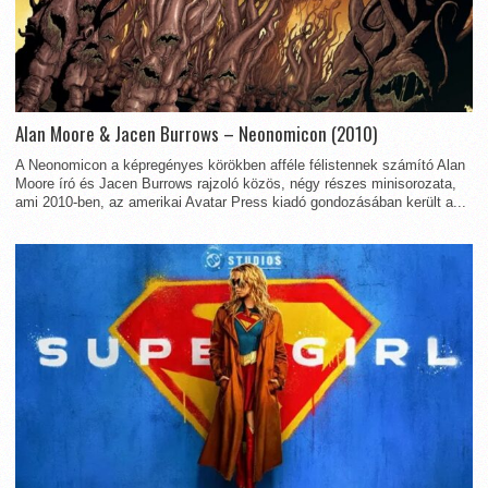
Alan Moore & Jacen Burrows – Neonomicon (2010)
A Neonomicon a képregényes körökben afféle félistennek számító Alan
Moore író és Jacen Burrows rajzoló közös, négy részes minisorozata,
ami 2010-ben, az amerikai Avatar Press kiadó gondozásában került a...