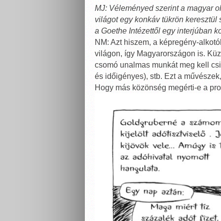
MJ: Véleményed szerint a magyar olva
világot egy konkáv tükrön keresztül
a Goethe Intézettől egy interjúban
NM: Azt hiszem, a képregény-alkot
világon, így Magyarországon is. Küz
csomó unalmas munkát meg kell csin
és időigényes), stb. Ezt a művészek
Hogy más közönség megérti-e a prob