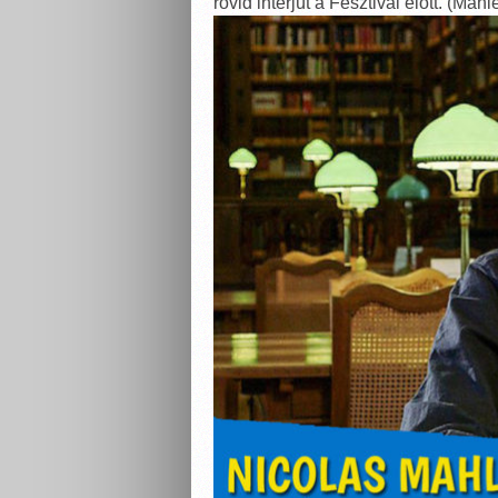
rövid interjút a Fesztivál előtt. (M