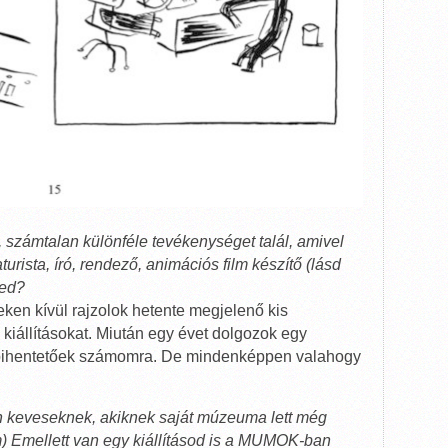
 számtalan különféle tevékenységet talál, amivel
turista, író, rendező, animációs film készítő (lásd
ced?
eken kívül rajzolok hetente megjelenő kis
 kiállításokat. Miután egy évet dolgozok egy
k pihentetőek számomra. De mindenképpen valahogy
n keveseknek, akiknek saját múzeuma lett még
Emellett van egy kiállításod is a MUMOK-ban