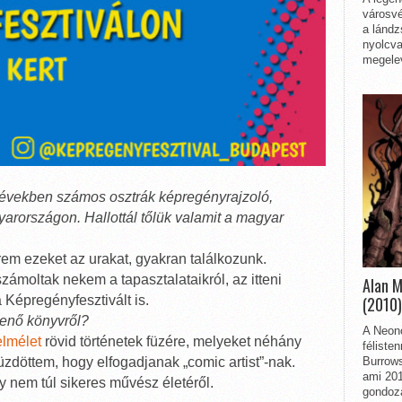
városvé
a lándz
nyolcva
megelev
 években számos osztrák képregényrajzoló,
yarországon. Hallottál tőlük valamit a magyar
em ezeket az urakat, gyakran találkozunk.
ámoltak nekem a tapasztalataikról, az itteni
Alan 
 Képregényfesztivált is.
(2010)
enő könyvről?
A Neon
lmélet
rövid történetek füzére, melyeket néhány
féliste
üzdöttem, hogy elfogadjanak „comic artist”-nak.
Burrows
ami 201
gy nem túl sikeres művész életéről.
gondozá