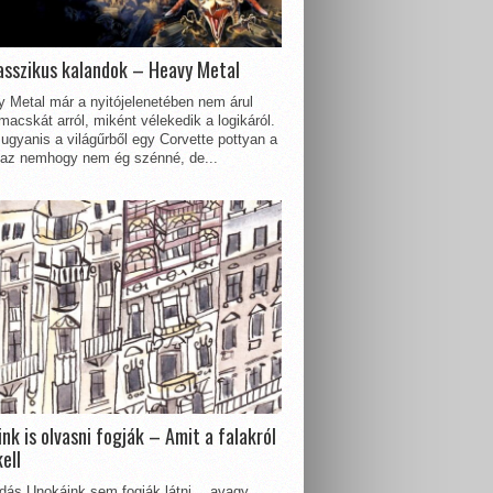
asszikus kalandok – Heavy Metal
 Metal már a nyitójelenetében nem árul
acskát arról, miként vélekedik a logikáról.
ugyanis a világűrből egy Corvette pottyan a
 az nemhogy nem ég szénné, de...
nk is olvasni fogják – Amit a falakról
kell
dás Unokáink sem fogják látni… avagy