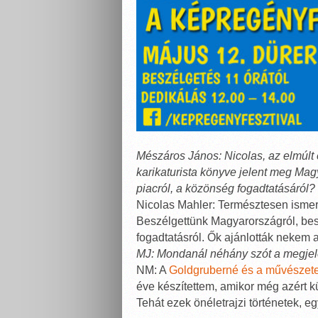
Mészáros János: Nicolas, az elmúlt
karikaturista könyve jelent meg Mag
piacról, a közönség fogadtatásáról?
Nicolas Mahler: Természtesen ismer
Beszélgettünk Magyarországról, besz
fogadtatásról. Ők ajánlották nekem a
MJ: Mondanál néhány szót a megjel
NM: A
Goldgruberné és a művészete
éve készítettem, amikor még azért k
Tehát ezek önéletrajzi történetek, e