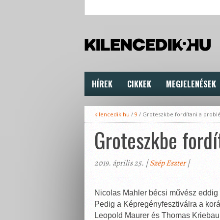
HÍREK
CIKKEK
MEGJELENÉSEK
kilencedik.hu
/
9
/
Groteszkbe fordítani a probl
Groteszkbe fordí
2019. április 25. |
Szép Eszter
|
Nicolas Mahler bécsi művész eddig 
Pedig a Képregényfesztiválra a kor
Leopold Maurer és Thomas Kriebaum