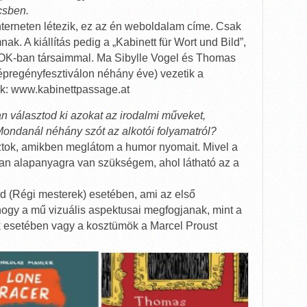
csben.
erneten létezik, ez az én weboldalam címe. Csak
. A kiállítás pedig a „Kabinett für Wort und Bild”,
OK-ban társaimmal. Ma Sibylle Vogel és Thomas
épregényfesztiválon néhány éve) vezetik a
attok: www.kabinettpassage.at
n választod ki azokat az irodalmi műveket,
Mondanál néhány szót az alkotói folyamatról?
ztok, amikben meglátom a humor nyomait. Mivel a
yan alapanyagra van szükségem, ahol látható az a
 (Régi mesterek) esetében, ami az első
 hogy a mű vizuális aspektusai megfogjanak, mint a
esetében vagy a kosztümök a Marcel Proust