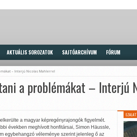
AKTUÁLIS SOROZATOK
SAJTÓARCHÍVUM
FÓRUM
émákat – Interjú Nicolas Mahlerrel
tani a problémákat – Interjú 
EZALAT
elkerülte a magyar képregényrajongók figyelmét.
ábbi években meghívott honfitársai, Simon Häussle,
 egybehangzó véleménye szerint jelenleg ő az