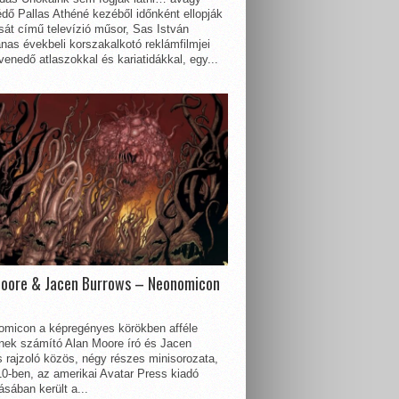
dő Pallas Athéné kezéből időnként ellopják
sát című televízió műsor, Sas István
nas évekbeli korszakalkotó reklámfilmjei
enedő atlaszokkal és kariatidákkal, egy...
Moore & Jacen Burrows – Neonomicon
omicon a képregényes körökben afféle
nnek számító Alan Moore író és Jacen
 rajzoló közös, négy részes minisorozata,
0-ben, az amerikai Avatar Press kiadó
sában került a...