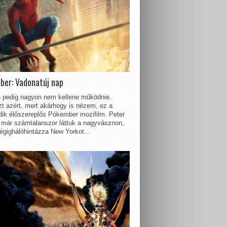
ber: Vadonatúj nap
 pedig nagyon nem kellene működnie.
t azért, mert akárhogy is nézem, ez a
dik élőszereplős Pókember mozifilm. Peter
 már számtalanszor láttuk a nagyvásznon,
égighálóhintázza New Yorkot...