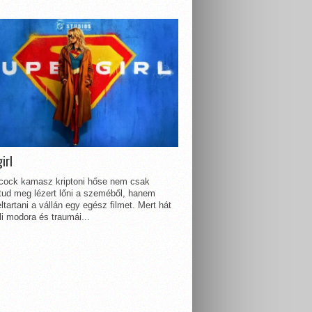
irl
lcock kamasz kriptoni hőse nem csak
 tud meg lézert lőni a szeméből, hanem
ltartani a vállán egy egész filmet. Mert hát
li modora és traumái...