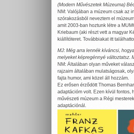
(Modern Művészetek Múzeuma) Bé
NM: Valójában a múzeum csak az int
szórakozásból neveztem el múzeumnak
amit 2003-ban hoztunk létre a MUM
Kriebaum (aki részt vett a magyar K
kiállítóteret. Továbbiakat itt találh
MJ: Még arra lennék kíváncsi, hogya
melyeket képregénnyé változtatsz. 
NM: Általában olyan műveket válas
rajzaim általában mulatságosak, ol
fajta humor, ami közel áll hozzám.
Ez erősen érződött Thomas Bernhard
adaptációm volt. Ezen kívül fontos,
művészeti múzeum a Régi mesterek 
adaptációnál.