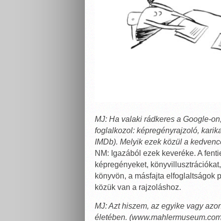
MJ: Ha valaki rádkeres a Google-on,
foglalkozol: képregényrajzoló, karika
IMDb). Melyik ezek közül a kedven
NM: Igazából ezek keveréke. A fenti
képregényeket, könyvillusztrációkat,
könyvön, a másfajta elfoglaltságo
közük van a rajzoláshoz.
MJ: Azt hiszem, az egyike vagy azo
életében. (www.mahlermuseum.com) 