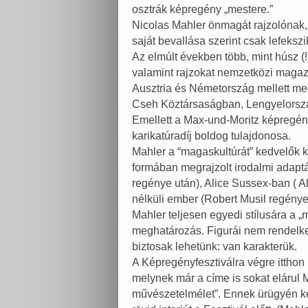
osztrák képregény „mestere.”
Nicolas Mahler önmagát rajzolónak,
saját bevallása szerint csak lefeksz
Az elmúlt években több, mint húsz (!)
valamint rajzokat nemzetközi magaz
Ausztria és Németország mellett m
Cseh Köztársaságban, Lengyelorsz
Emellett a Max-und-Moritz képregény
karikatúradíj boldog tulajdonosa.
Mahler a “magaskultúrát” kedvelők kö
formában megrajzolt irodalmi adapt
regénye után), Alice Sussex-ban ( A
nélküli ember (Robert Musil regénye
Mahler teljesen egyedi stílusára a 
meghatározás. Figurái nem rendelke
biztosak lehetünk: van karakterük.
A Képregényfesztiválra végre itthon 
melynek már a címe is sokat elárul M
művészetelmélet”. Ennek ürügyén k