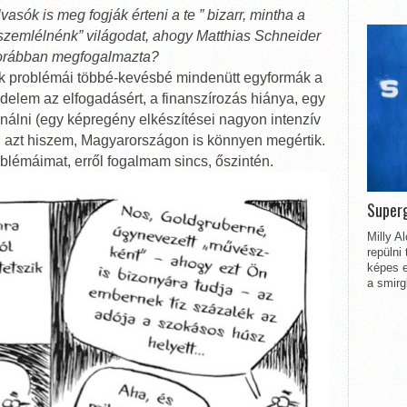
sók is meg fogják érteni a te ” bizarr, mintha a
 szemlélnénk” világodat, ahogy Matthias Schneider
 korábban megfogalmazta?
ók problémái többé-kevésbé mindenütt egyformák a
delem az elfogadásért, a finanszírozás hiánya, egy
álni (egy képregény elkészítései nagyon intenzív
, azt hiszem, Magyarországon is könnyen megértik.
lémáimat, erről fogalmam sincs, őszintén.
Superg
Milly A
repülni
képes e
a smirg