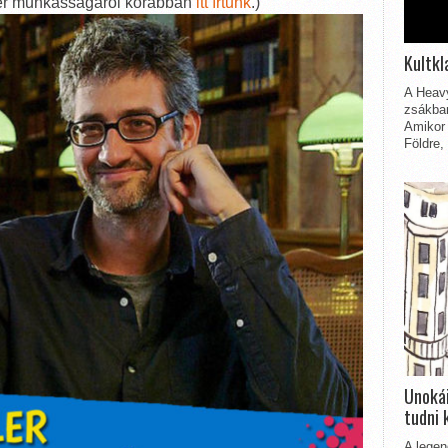
ahler munkásságáról korábban
itt írtunk
.)
Kultkl
A Heavy
zsákbam
Amikor 
Földre,
Unokái
tudni 
A legen