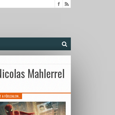
Nicolas Mahlerrel
T A FŐOLDALON…