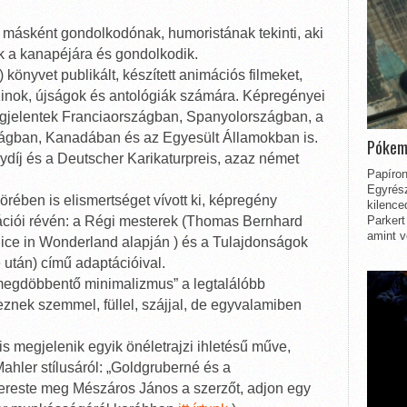
 másként gondolkodónak, humoristának tekinti, aki
ik a kanapéjára és gondolkodik.
 könyvet publikált, készített animációs filmeket,
inok, újságok és antológiák számára. Képregényei
egjelentek Franciaországban, Spanyolországban, a
ágban, Kanadában és az Egyesült Államokban is.
Pókem
díj és a Deutscher Karikaturpreis, azaz német
Papíron
Egyrész
rében is elismertséget vívott ki, képregény
kilence
Parkert
ációi révén: a Régi mesterek (Thomas Bernhard
amint v
lice in Wonderland alapján ) és a Tulajdonságok
 után) című adaptációival.
„megdöbbentő minimalizmus” a legtalálóbb
znek szemmel, füllel, szájjal, de egyvalamiben
is megjelenik egyik önéletrajzi ihletésű műve,
ahler stílusáról: „Goldgruberné és a
ereste meg Mészáros János a szerzőt, adjon egy