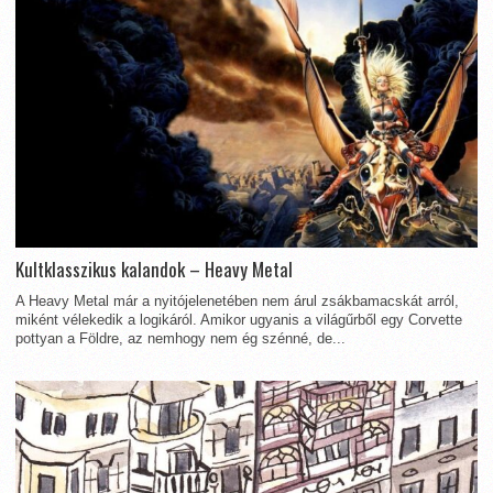
Kultklasszikus kalandok – Heavy Metal
A Heavy Metal már a nyitójelenetében nem árul zsákbamacskát arról,
miként vélekedik a logikáról. Amikor ugyanis a világűrből egy Corvette
pottyan a Földre, az nemhogy nem ég szénné, de...