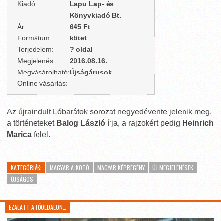
Kiadó:
Lapu Lap- és
Könyvkiadó Bt.
Ár:
645 Ft
Formátum:
kötet
Terjedelem:
? oldal
Megjelenés:
2016.08.16.
Megvásárolható:
Újságárusok
Online vásárlás:
Az újraindult Lóbarátok sorozat negyedévente jelenik meg,
a történeteket
Balog László
írja, a rajzokért pedig
Heinrich
Marica
felel.
KATEGÓRIÁK:
MAGYAR ALKOTÓ
MAGYAR KÉPREGÉNY
ÚJ MEGJELENÉSEK
ÚJSÁGOS
EZALATT A FŐOLDALON…