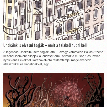
Unokáink is olvasni fogják – Amit a falakról tudni kell
A legendás Unokáink sem fogják látni… avagy városvédő Pallas Athéné
kezéből időnként ellopják a lándzsát című televízió műsor, Sas István
nyolcvanas évekbeli korszakalkotó reklámfilmjei megelevenedő
atlaszokkal és kariatidákkal, egy...