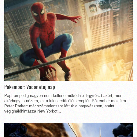
Pókember: Vadonatúj nap
Papíron pedig nagyon nem kellene működnie. Egyrészt azért, mert
akárhogy is nézem, ez a kilencedik élőszereplős Pókember mozifilm.
Peter Parkert már számtalanszor láttuk a nagyvásznon, amint
végighálóhintázza New Yorkot...