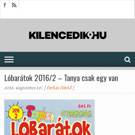
HÍREK
CIKKEK
MEGJELENÉSEK
AKTUÁLIS
SAJTÓARCHÍVUM
FÓRUM
SOROZATOK
Lóbarátok 2016/2 – Tanya csak egy van
2016. augusztus 20. |
Farkas Dávid
|