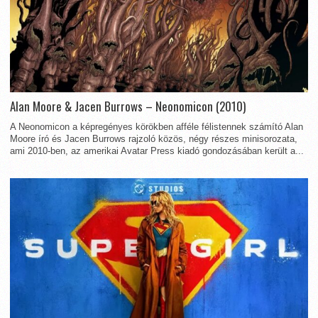
Alan Moore & Jacen Burrows – Neonomicon (2010)
A Neonomicon a képregényes körökben afféle félistennek számító Alan
Moore író és Jacen Burrows rajzoló közös, négy részes minisorozata,
ami 2010-ben, az amerikai Avatar Press kiadó gondozásában került a...