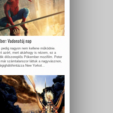
ber: Vadonatúj nap
 pedig nagyon nem kellene működnie.
t azért, mert akárhogy is nézem, ez a
dik élőszereplős Pókember mozifilm. Peter
 már számtalanszor láttuk a nagyvásznon,
égighálóhintázza New Yorkot...