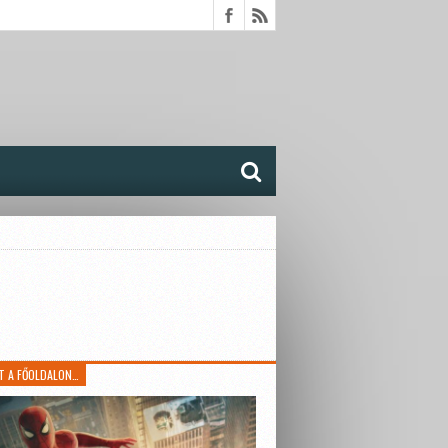
T A FŐOLDALON…