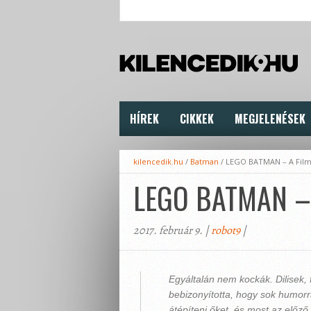
HÍREK
CIKKEK
MEGJELENÉSEK
kilencedik.hu
/
Batman
/
LEGO BATMAN – A Fil
LEGO BATMAN – 
2017. február 9. |
robot9
|
Egyáltalán nem kockák. Dilisek, 
bebizonyította, hogy sok humorra
átépíteni őket, és most az előző