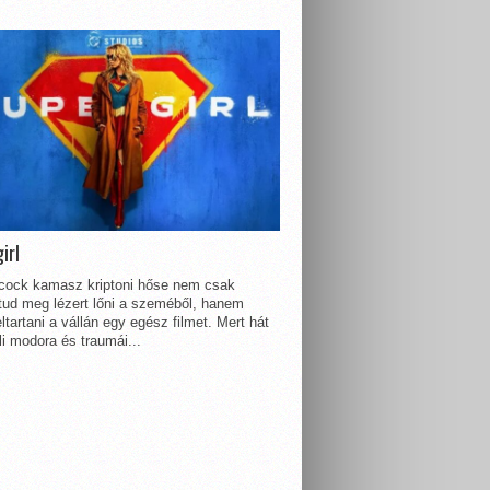
irl
lcock kamasz kriptoni hőse nem csak
 tud meg lézert lőni a szeméből, hanem
ltartani a vállán egy egész filmet. Mert hát
li modora és traumái...