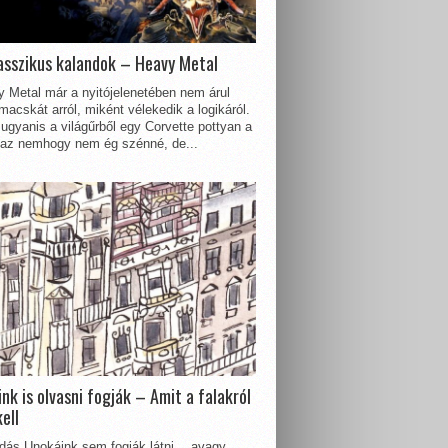
asszikus kalandok – Heavy Metal
 Metal már a nyitójelenetében nem árul
acskát arról, miként vélekedik a logikáról.
ugyanis a világűrből egy Corvette pottyan a
 az nemhogy nem ég szénné, de...
nk is olvasni fogják – Amit a falakról
kell
dás Unokáink sem fogják látni… avagy