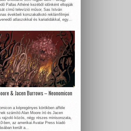
dő Pallas Athéné kezéből időnként ellopják
sát című televízió műsor, Sas István
nas évekbeli korszakalkotó reklámfilmjei
enedő atlaszokkal és kariatidákkal, egy...
Moore & Jacen Burrows – Neonomicon
omicon a képregényes körökben afféle
nnek számító Alan Moore író és Jacen
 rajzoló közös, négy részes minisorozata,
0-ben, az amerikai Avatar Press kiadó
sában került a...