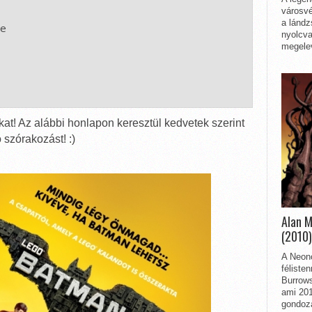
városvé
a lándz
e

nyolcva
megelev
kat! Az alábbi honlapon keresztül kedvetek szerint
ó szórakozást! :)
Alan 
(2010)
A Neon
féliste
Burrows
ami 201
gondozá