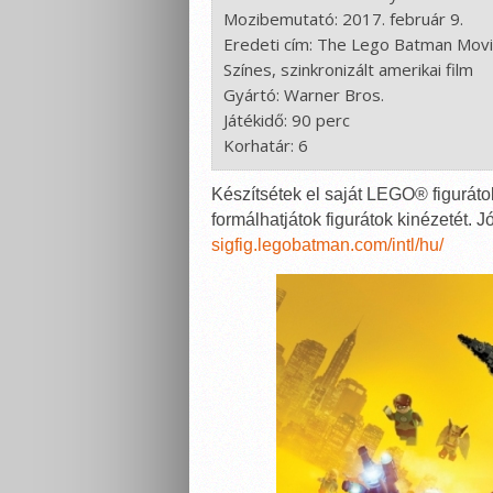
Mozibemutató: 2017. február 9.

Eredeti cím: The Lego Batman Movi
Színes, szinkronizált amerikai film

Gyártó: Warner Bros.

Játékidő: 90 perc

Korhatár: 6
Készítsétek el saját LEGO® figuráto
formálhatjátok figurátok kinézetét. J
sigfig.legobatman.com/intl/hu/