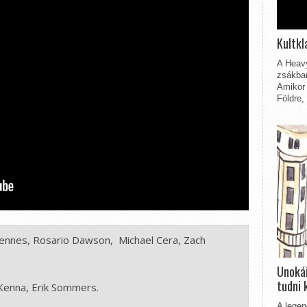
Kultkl
A Heavy
zsákbam
Amikor 
Földre,
Fiennes, Rosario Dawson,  Michael Cera, Zach 
Unokái
tudni 
Kenna, Erik Sommers. 

A legen