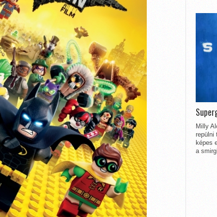
Superg
Milly A
repülni
képes e
a smirg