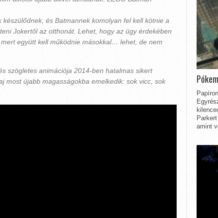
készülődnek, és Batmannek komolyan fel kell kötnie a
eni Jokertől az otthonát. Lehet, hogy az ügy érdekében
mert együtt kell működnie másokkal… lehet, de nem
 szögletes animációja 2014-ben hatalmas sikert
Pókem
műfaj most újabb magasságokba emelkedik: sok vicc, sok
Papíron
Egyrész
kilence
Parkert
amint v