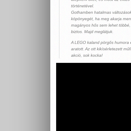
történetével.
Gothamben hatalmas változások 
köpönyegét, ha meg akarja ment
magányos hős sem lehet többé, 
biztos. Majd meglátjuk.
A LEGO kaland pörgős humora és
aratott. Az ott kikísérletezett 
akció, sok kocka!