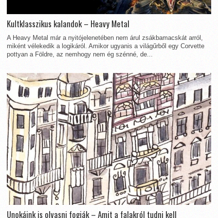
Kultklasszikus kalandok – Heavy Metal
A Heavy Metal már a nyitójelenetében nem árul zsákbamacskát arról,
miként vélekedik a logikáról. Amikor ugyanis a világűrből egy Corvette
pottyan a Földre, az nemhogy nem ég szénné, de...
Unokáink is olvasni fogják – Amit a falakról tudni kell