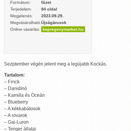
Formátum:
füzet
Terjedelem:
84 oldal
Megjelenés:
2023.09.29.
Megvásárolható:
Újságárusok
Online vásárlás:
kepregenymarket.hu
Sezptember végén jelent meg a legújabb Kockás.
Tartalom:
– Frnck
– Danidínó
– Kamilla és Óceán
– Blueberry
– A kékkabátosok
– A rovarok
– Gai-Luron
– Tenger állatai