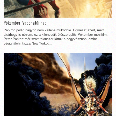
Pókember: Vadonatúj nap
Papíron pedig nagyon nem kellene működnie. Egyrészt azért, mert
akárhogy is nézem, ez a kilencedik élőszereplős Pókember mozifilm.
Peter Parkert már számtalanszor láttuk a nagyvásznon, amint
végighálóhintázza New Yorkot...