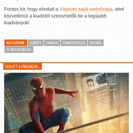
Fontos hír, hogy elindult a
Vitanum saját webshopja
, ahol
közvetlenül a kiadótól szerezhetők be a legújabb
kiadványok!
KATEGÓRIÁK:
EURÓPA
FRANCIA
FRANCIA/BELGA
KOCKÁS
ÚJ MEGJELENÉSEK
EZALATT A FŐOLDALON…