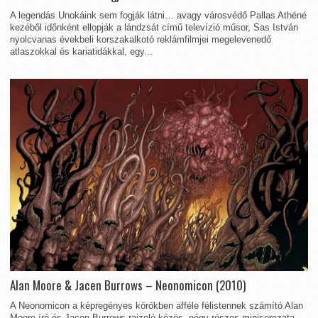
A legendás Unokáink sem fogják látni… avagy városvédő Pallas Athéné
kezéből időnként ellopják a lándzsát című televízió műsor, Sas István
nyolcvanas évekbeli korszakalkotó reklámfilmjei megelevenedő
atlaszokkal és kariatidákkal, egy...
Alan Moore & Jacen Burrows – Neonomicon (2010)
A Neonomicon a képregényes körökben afféle félistennek számító Alan
Moore író és Jacen Burrows rajzoló közös, négy részes minisorozata,