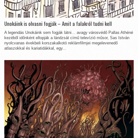
Unokáink is olvasni fogják – Amit a falakról tudni kell
A legendás Unokáink sem fogják látni… avagy városvédő Pallas Athéné
kezéből időnként ellopják a lándzsát című televízió műsor, Sas István
nyolcvanas évekbeli korszakalkotó reklámfilmjei megelevenedő
atlaszokkal és kariatidákkal, egy...