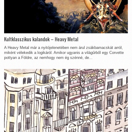
Kultklasszikus kalandok – Heavy Metal
A Heavy Metal már a nyitójelenetében nem árul zsákbamacskát arról,
miként vélekedik a logikáról. Amikor ugyanis a világűrből egy Corvette
pottyan a Földre, az nemhogy nem ég szénné, de...