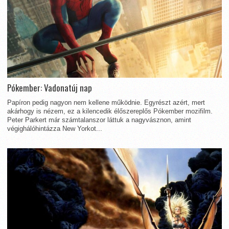
Pókember: Vadonatúj nap
Papíron pedig nagyon nem kellene működnie. Egyrészt azért, mert
akárhogy is nézem, ez a kilencedik élőszereplős Pókember mozifilm.
Peter Parkert már számtalanszor láttuk a nagyvásznon, amint
végighálóhintázza New Yorkot...