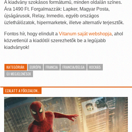
A kiadvány szokásos formátumú, minden oldalán színes.
Ára 1490 Ft. Forgalmazzák: Lapker, Magyar Posta,
újságárusok, Relay, Inmedio, egyéb országos
üzlethálózatok, hipermarketek, illetve alternatív terjesztők.
Fontos hír, hogy elindult a
Vitanum saját webshopja
, ahol
közvetlenül a kiadótól szerezhetők be a legújabb
kiadványok!
KATEGÓRIÁK:
EURÓPA
FRANCIA
FRANCIA/BELGA
KOCKÁS
ÚJ MEGJELENÉSEK
EZALATT A FŐOLDALON…