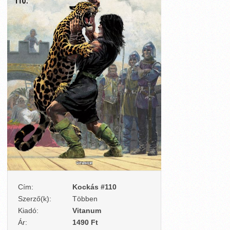
Cím:
Kockás #110
Szerző(k):
Többen
Kiadó:
Vitanum
Ár:
1490 Ft