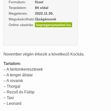
Formátum:
füzet
Terjedelem:
84 oldal
Megjelenés:
2022.11.30.
Megvásárolható:
Újságárusok
Online vásárlás:
kepregenymarket.hu
November végén érkezik a következő Kockás.
Tartalom:
– A fantomkeresztesek
– A tenger állatai
– A rovarok
– Thorgal
– Rezső és Fülöp
– Taxi
– Leonard