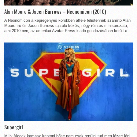
Alan Moore & Jacen Burrows – Neonomicon (2010)
A Neonomicon a képregényes körökben afféle félistennek számító Alan
Moore író és Jacen Burrows rajzoló közös, négy részes minisorozata,
ami 2010-ben, az amerikai Avatar Press kiadó gondozásában került a...
Supergirl
Milly Alcock kamasz kriptoni hőse nem csak repülni tud meg lézert lőni