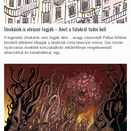
Unokáink is olvasni fogják – Amit a falakról tudni kell
A legendás Unokáink sem fogják látni… avagy városvédő Pallas Athéné
kezéből időnként ellopják a lándzsát című televízió műsor, Sas István
nyolcvanas évekbeli korszakalkotó reklámfilmjei megelevenedő
atlaszokkal és kariatidákkal, egy...