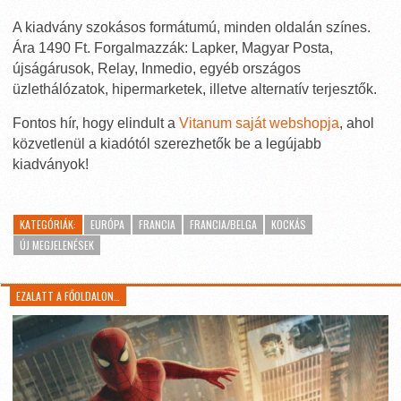
A kiadvány szokásos formátumú, minden oldalán színes.
Ára 1490 Ft. Forgalmazzák: Lapker, Magyar Posta,
újságárusok, Relay, Inmedio, egyéb országos
üzlethálózatok, hipermarketek, illetve alternatív terjesztők.
Fontos hír, hogy elindult a
Vitanum saját webshopja
, ahol
közvetlenül a kiadótól szerezhetők be a legújabb
kiadványok!
KATEGÓRIÁK:
EURÓPA
FRANCIA
FRANCIA/BELGA
KOCKÁS
ÚJ MEGJELENÉSEK
EZALATT A FŐOLDALON…