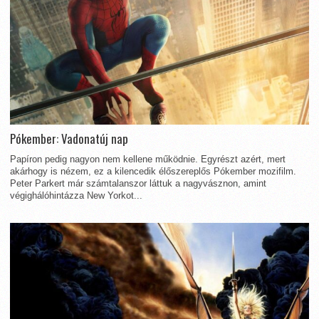
Pókember: Vadonatúj nap
Papíron pedig nagyon nem kellene működnie. Egyrészt azért, mert
akárhogy is nézem, ez a kilencedik élőszereplős Pókember mozifilm.
Peter Parkert már számtalanszor láttuk a nagyvásznon, amint
végighálóhintázza New Yorkot...