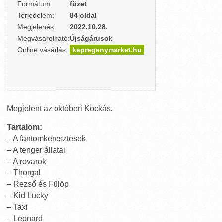
Formátum:
füzet
Terjedelem:
84 oldal
Megjelenés:
2022.10.28.
Megvásárolható:
Újságárusok
Online vásárlás:
kepregenymarket.hu
Megjelent az októberi Kockás.
Tartalom:
– A fantomkeresztesek
– A tenger állatai
– A rovarok
– Thorgal
– Rezső és Fülöp
– Kid Lucky
– Taxi
– Leonard