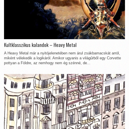
Kultklasszikus kalandok – Heavy Metal
A Heavy Metal már a nyitójelenetében nem árul zsákbamacskát arról,
miként vélekedik a logikáról. Amikor ugyanis a világűrből egy Corvette
pottyan a Földre, az nemhogy nem ég szénné, de...