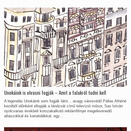
Unokáink is olvasni fogják – Amit a falakról tudni kell
A legendás Unokáink sem fogják látni… avagy városvédő Pallas Athéné
kezéből időnként ellopják a lándzsát című televízió műsor, Sas István
nyolcvanas évekbeli korszakalkotó reklámfilmjei megelevenedő
atlaszokkal és kariatidákkal, egy...