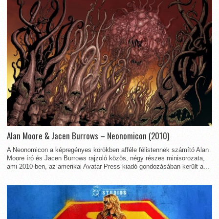
Alan Moore & Jacen Burrows – Neonomicon (2010)
A Neonomicon a képregényes körökben afféle félistennek számító Alan
Moore író és Jacen Burrows rajzoló közös, négy részes minisorozata,
ami 2010-ben, az amerikai Avatar Press kiadó gondozásában került a...