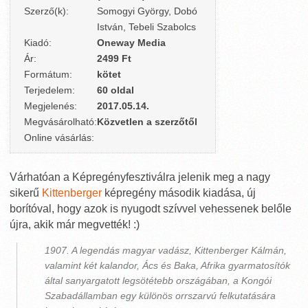
Szerző(k):
Somogyi György, Dobó
István, Tebeli Szabolcs
Kiadó:
Oneway Media
Ár:
2499 Ft
Formátum:
kötet
Terjedelem:
60 oldal
Megjelenés:
2017.05.14.
Megvásárolható:
Közvetlen a szerzőtől
Online vásárlás:
Várhatóan a Képregényfesztiválra jelenik meg a nagy
sikerű
Kittenberger
képregény második kiadása, új
borítóval, hogy azok is nyugodt szívvel vehessenek belőle
újra, akik már megvették! :)
1907. A legendás magyar vadász, Kittenberger Kálmán,
valamint két kalandor, Ács és Baka, Afrika gyarmatosítók
által sanyargatott legsötétebb országában, a Kongói
Szabadállamban egy különös orrszarvú felkutatására