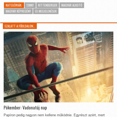
KATEGÓRIÁK:
13MKF
KITTENBERGER
MAGYAR ALKOTÓ
MAGYAR KÉPREGÉNY
ÚJ MEGJELENÉSEK
EZALATT A FŐOLDALON…
Pókember: Vadonatúj nap
Papíron pedig nagyon nem kellene működnie. Egyrészt azért, mert