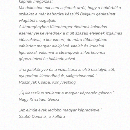
kapnak megbízást.
Mindeközben mit sem sejtenek arról, hogy a háttérből a
szálakat a már háborúra készülő Belgium gépiesített
világából mozgatják.
A képregényben Kittenberger életének kalandos
eseményei keverednek a múlt század elejének izgalmas
időszakával, a kor ismert, de mára többségében
elfeledett magyar alakjaival, kitalált és irodalmi
figurákkal, valamint a steampunk stílus különös
gépezeteivel és találmányaival.
„Forgatókönyve és a vizualitása is első osztályú, sőt,
nyugodtan kimondhatjuk, világszínvonalú.”
Rusznyák Csaba, Könyvesblog
„Új klasszikus született a magyar képregénypiacon.”
Nagy Krisztián, Geekz
„Az elmúlt évek legjobb magyar képregénye.”
Szabó Dominik, e-kultúra