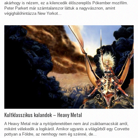
akárhogy is nézem, ez a kilencedik élőszereplős Pókember mozifilm.
Peter Parkert már számtalanszor láttuk a nagyvásznon, amint
végighálóhintázza New Yorkot...
Kultklasszikus kalandok – Heavy Metal
A Heavy Metal már a nyitójelenetében nem árul zsákbamacskát arról,
miként vélekedik a logikáról. Amikor ugyanis a világűrből egy Corvette
pottyan a Földre, az nemhogy nem ég szénné, de...