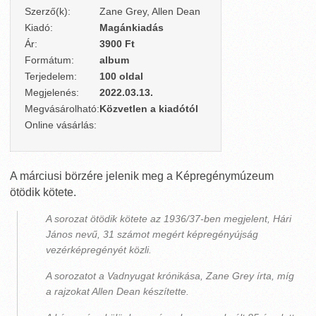
Szerző(k):
Zane Grey, Allen Dean
Kiadó:
Magánkiadás
Ár:
3900 Ft
Formátum:
album
Terjedelem:
100 oldal
Megjelenés:
2022.03.13.
Megvásárolható:
Közvetlen a kiadótól
Online vásárlás:
A márciusi börzére jelenik meg a Képregénymúzeum
ötödik kötete.
A sorozat ötödik kötete az 1936/37-ben megjelent, Hári
János nevű, 31 számot megért képregényújság
vezérképregényét közli.
A sorozatot a Vadnyugat krónikása, Zane Grey írta, míg
a rajzokat Allen Dean készítette.