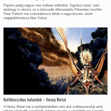
Papíron pedig nagyon nem kellene működnie. Egyrészt azért, mert
akárhogy is nézem, ez a kilencedik élőszereplős Pókember mozifilm.
Peter Parkert már számtalanszor láttuk a nagyvásznon, amint
végighálóhintázza New Yorkot...
Kultklasszikus kalandok – Heavy Metal
A Heavy Metal már a nyitójelenetében nem árul zsákbamacskát arról,
miként vélekedik a logikáról. Amikor ugyanis a világűrből egy Corvette