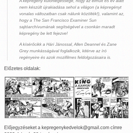
A képregény különlegessége, hogy az elmúlt 85 év alatt
nem készült újrakiadása sehol a világon (a képregényt
vonalas változatban csak nálunk közölték!), valamint az,
hogy a The San Francisco Examiner Sun
sajtóarchívumának segítségével a csonkán maradt
képregény be lett fejezve!
A kísérőcikk a Hári Jánossal, Allen Deannel és Zane
Grey munkásságával foglalkozik, kitérve az író
regényeire és azok mozifilmes feldolgozásaira is.
Előzetes oldalak:
Előjegyzéseket a kepregenykedvelok@gmail.com címre