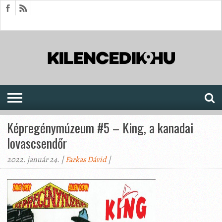
HÍREK
CIKKEK
MEGJELENÉSEK
AKTUÁLIS
SAJTÓARCHÍVUM
FÓRUM
SOROZATOK
Képregénymúzeum #5 – King, a kanadai
lovascsendőr
2022. január 24. |
Farkas Dávid
|