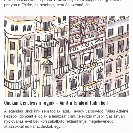
pottyan a Földre, az nemhogy nem ég szénné, de...
Unokáink is olvasni fogják – Amit a falakról tudni kell
A legendás Unokáink sem fogják látni… avagy városvédő Pallas Athéné
kezéből időnként ellopják a lándzsát című televízió műsor, Sas István
nyolcvanas évekbeli korszakalkotó reklámfilmjei megelevenedő
atlaszokkal és kariatidákkal, egy...