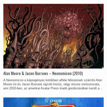
Alan Moore & Jacen Burrows – Neonomicon (2010)
A Neonomicon a képregényes körökben afféle félistennek számító Alan
Moore író és Jacen Burrows rajzoló közös, négy részes minisorozata,
ami 2010-ben, az amerikai Avatar Press kiadó gondozásában került a...