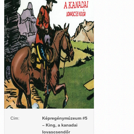
Cím:
Képregénymúzeum #5
– King, a kanadai
lovascsendőr