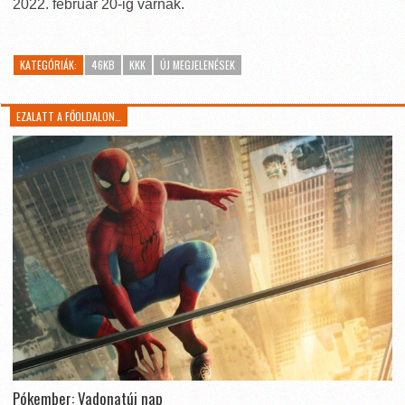
2022. február 20-ig várnak.
KATEGÓRIÁK:
46KB
KKK
ÚJ MEGJELENÉSEK
EZALATT A FŐOLDALON…
Pókember: Vadonatúj nap