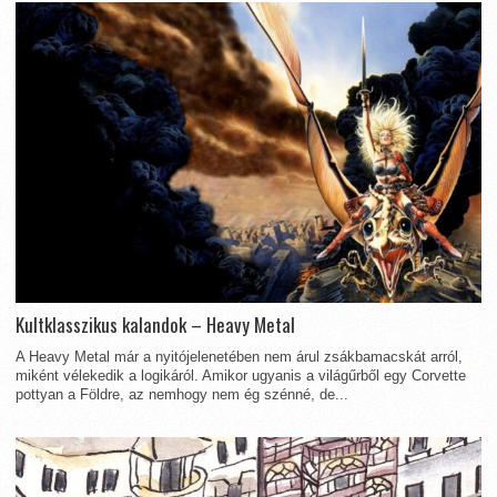
Kultklasszikus kalandok – Heavy Metal
A Heavy Metal már a nyitójelenetében nem árul zsákbamacskát arról,
miként vélekedik a logikáról. Amikor ugyanis a világűrből egy Corvette
pottyan a Földre, az nemhogy nem ég szénné, de...