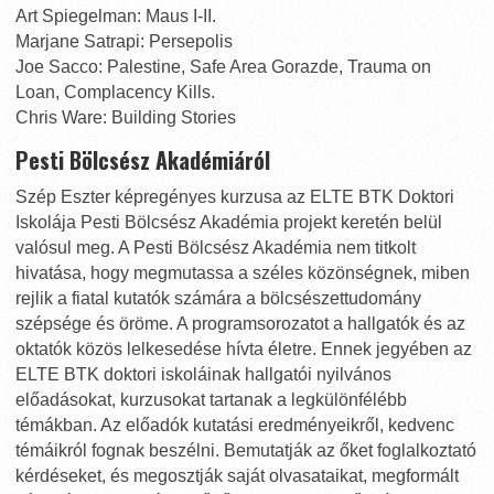
Art Spiegelman: Maus I-II.
Marjane Satrapi: Persepolis
Joe Sacco: Palestine, Safe Area Gorazde, Trauma on
Loan, Complacency Kills.
Chris Ware: Building Stories
Pesti Bölcsész Akadémiáról
Szép Eszter képregényes kurzusa az ELTE BTK Doktori
Iskolája Pesti Bölcsész Akadémia projekt keretén belül
valósul meg. A Pesti Bölcsész Akadémia nem titkolt
hivatása, hogy megmutassa a széles közönségnek, miben
rejlik a fiatal kutatók számára a bölcsészettudomány
szépsége és öröme. A programsorozatot a hallgatók és az
oktatók közös lelkesedése hívta életre. Ennek jegyében az
ELTE BTK doktori iskoláinak hallgatói nyilvános
előadásokat, kurzusokat tartanak a legkülönfélébb
témákban. Az előadók kutatási eredményeikről, kedvenc
témáikról fognak beszélni. Bemutatják az őket foglalkoztató
kérdéseket, és megosztják saját olvasataikat, megformált