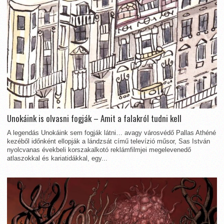
Unokáink is olvasni fogják – Amit a falakról tudni kell
A legendás Unokáink sem fogják látni… avagy városvédő Pallas Athéné
kezéből időnként ellopják a lándzsát című televízió műsor, Sas István
nyolcvanas évekbeli korszakalkotó reklámfilmjei megelevenedő
atlaszokkal és kariatidákkal, egy...