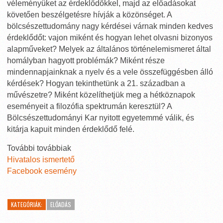
véleményüket az érdeklődőkkel, majd az előadásokat
követően beszélgetésre hívják a közönséget. A
bölcsészettudomány nagy kérdései várnak minden kedves
érdeklődőt: vajon miként és hogyan lehet olvasni bizonyos
alapműveket? Melyek az általános történelemismeret által
homályban hagyott problémák? Miként része
mindennapjainknak a nyelv és a vele összefüggésben álló
kérdések? Hogyan tekinthetünk a 21. században a
művészetre? Miként közelíthetjük meg a hétköznapok
eseményeit a filozófia spektrumán keresztül? A
Bölcsészettudományi Kar nyitott egyetemmé válik, és
kitárja kapuit minden érdeklődő felé.
További továbbiak
Hivatalos ismertető
Facebook esemény
KATEGÓRIÁK:
ELŐADÁS