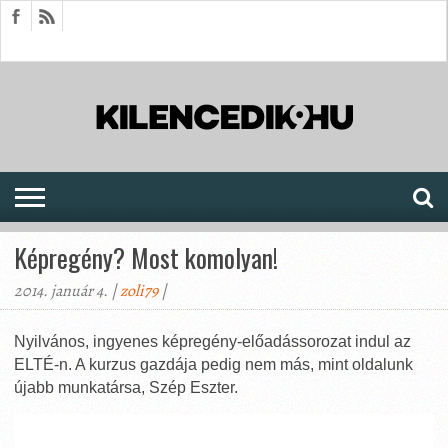
HÍREK
CIKKEK
MEGJELENÉSEK
AKTUÁLIS
SAJTÓARCHÍVUM
FÓRUM
SOROZATOK
Képregény? Most komolyan!
2014. január 4. |
zoli79
|
Nyilvános, ingyenes képregény-előadássorozat indul az
ELTÉ-n. A kurzus gazdája pedig nem más, mint oldalunk
újabb munkatársa, Szép Eszter.