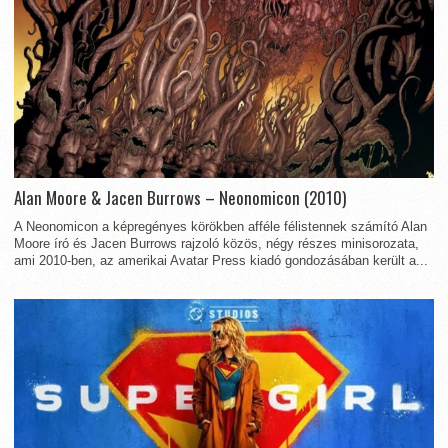
Alan Moore & Jacen Burrows – Neonomicon (2010)
A Neonomicon a képregényes körökben afféle félistennek számító Alan
Moore író és Jacen Burrows rajzoló közös, négy részes minisorozata,
ami 2010-ben, az amerikai Avatar Press kiadó gondozásában került a...