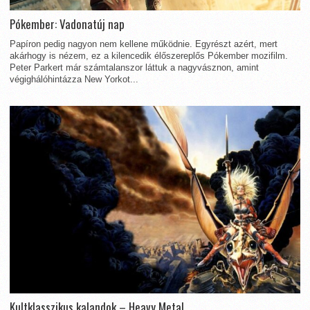
Pókember: Vadonatúj nap
Papíron pedig nagyon nem kellene működnie. Egyrészt azért, mert
akárhogy is nézem, ez a kilencedik élőszereplős Pókember mozifilm.
Peter Parkert már számtalanszor láttuk a nagyvásznon, amint
végighálóhintázza New Yorkot...
Kultklasszikus kalandok – Heavy Metal