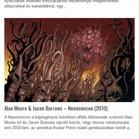
nyolcvanas évekbeli korszakalkotó reklámfilmjei megelevenedő
atlaszokkal és kariatidákkal, egy...
Alan Moore & Jacen Burrows – Neonomicon (2010)
A Neonomicon a képregényes körökben afféle félistennek számító Alan
Moore író és Jacen Burrows rajzoló közös, négy részes minisorozata,
ami 2010-ben, az amerikai Avatar Press kiadó gondozásában került a...