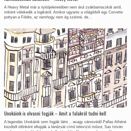
A Heavy Metal már a nyitójelenetében nem árul zsákbamacskát arról,
miként vélekedik a logikáról. Amikor ugyanis a világűrből egy Corvette
pottyan a Földre, az nemhogy nem ég szénné, de...
Unokáink is olvasni fogják – Amit a falakról tudni kell
A legendás Unokáink sem fogják látni… avagy városvédő Pallas Athéné
kezéből időnként ellopják a lándzsát című televízió műsor, Sas István