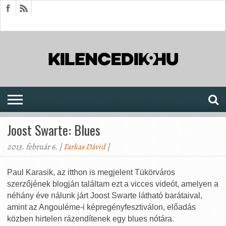
HÍREK
CIKKEK
MEGJELENÉSEK
AKTUÁLIS
SAJTÓARCHÍVUM
FÓRUM
SOROZATOK
Joost Swarte: Blues
2013. február 6. |
Farkas Dávid
|
Paul Karasik, az itthon is megjelent Tükörváros
szerzőjének blogján találtam ezt a vicces videót, amelyen a
néhány éve nálunk járt Joost Swarte látható barátaival,
amint az Angouléme-i képregényfesztiválon, előadás
közben hirtelen rázendítenek egy blues nótára.