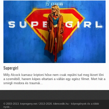
Supergirl
Milly Alcock kamasz kriptoni hőse nem csak repülni tud meg lézert lőni
a szeméből, hanem képes eltartani a vállán egy egész filmet. Mert hát a
smirgli modora és traumái...
© 2003-2013. kepregeny.net / 2013-2026. kilencedik.hu - képregények és a többi
nyolc...