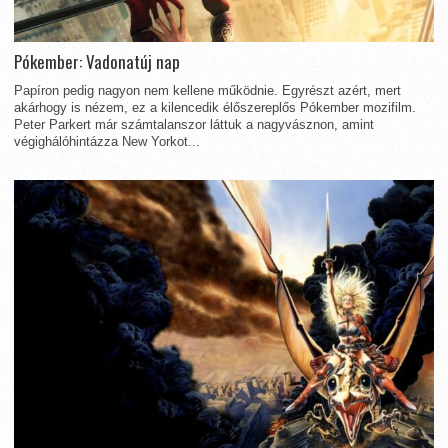
Pókember: Vadonatúj nap
Papíron pedig nagyon nem kellene működnie. Egyrészt azért, mert
akárhogy is nézem, ez a kilencedik élőszereplős Pókember mozifilm.
Peter Parkert már számtalanszor láttuk a nagyvásznon, amint
végighálóhintázza New Yorkot...