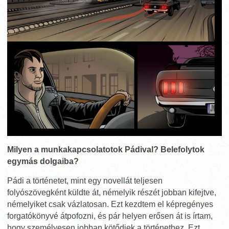
Milyen a munkakapcsolatotok Pádival? Belefolytok
egymás dolgaiba?
Pádi a történetet, mint egy novellát teljesen
folyószövegként küldte át, némelyik részét jobban kifejtve,
némelyiket csak vázlatosan. Ezt kezdtem el képregényes
forgatókönyvé átpofozni, és pár helyen erősen át is írtam,
hogy személyesen jobban kötődjek a történethez. Ezt