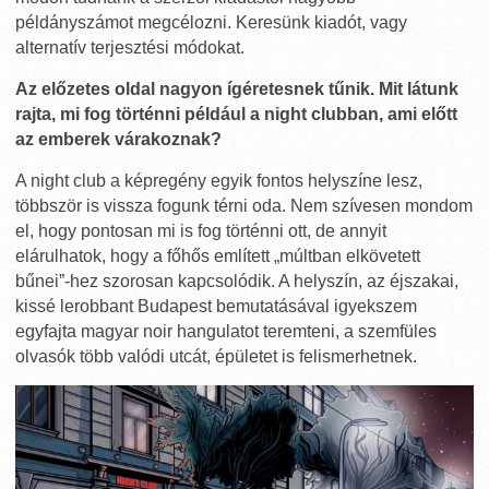
példányszámot megcélozni. Keresünk kiadót, vagy
alternatív terjesztési módokat.
Az előzetes oldal nagyon ígéretesnek tűnik. Mit látunk
rajta, mi fog történni például a night clubban, ami előtt
az emberek várakoznak?
A night club a képregény egyik fontos helyszíne lesz,
többször is vissza fogunk térni oda. Nem szívesen mondom
el, hogy pontosan mi is fog történni ott, de annyit
elárulhatok, hogy a főhős említett „múltban elkövetett
bűnei”-hez szorosan kapcsolódik. A helyszín, az éjszakai,
kissé lerobbant Budapest bemutatásával igyekszem
egyfajta magyar noir hangulatot teremteni, a szemfüles
olvasók több valódi utcát, épületet is felismerhetnek.