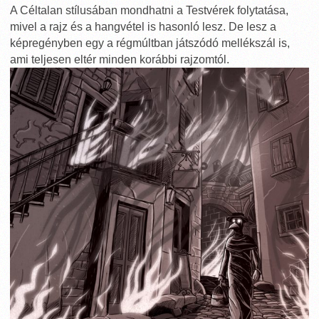
A Céltalan stílusában mondhatni a Testvérek folytatása,
mivel a rajz és a hangvétel is hasonló lesz. De lesz a
képregényben egy a régmúltban játszódó mellékszál is,
ami teljesen eltér minden korábbi rajzomtól.