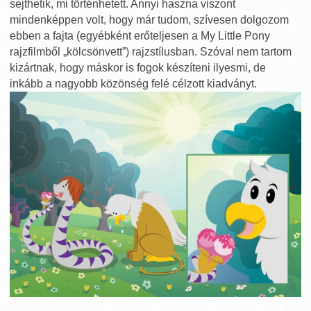
sejthetik, mi történhetett. Annyi haszna viszont
mindenképpen volt, hogy már tudom, szívesen dolgozom
ebben a fajta (egyébként erőteljesen a My Little Pony
rajzfilmből „kölcsönvett”) rajzstílusban. Szóval nem tartom
kizártnak, hogy máskor is fogok készíteni ilyesmi, de
inkább a nagyobb közönség felé célzott kiadványt.