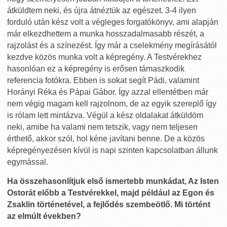
átküldtem neki, és újra átnéztük az egészet. 3-4 ilyen
forduló után kész volt a végleges forgatókönyv, ami alapján
már elkezdhettem a munka hosszadalmasabb részét, a
rajzolást és a színezést. Így már a cselekmény megírásától
kezdve közös munka volt a képregény. A Testvérekhez
hasonlóan ez a képregény is erősen támaszkodik
referencia fotókra. Ebben is sokat segít Pádi, valamint
Horányi Réka és Pápai Gábor. Így azzal ellentétben már
nem végig magam kell rajzolnom, de az egyik szereplő így
is rólam lett mintázva. Végül a kész oldalakat átküldöm
neki, amibe ha valami nem tetszik, vagy nem teljesen
érthető, akkor szól, hol kéne javítani benne. De a közös
képregényezésen kívül is napi szinten kapcsolatban állunk
egymással.
Ha összehasonlítjuk első ismertebb munkádat, Az Isten
Ostorát előbb a Testvérekkel, majd például az Egon és
Zsaklin történetével, a fejlődés szembeötlő. Mi történt
az elmúlt években?