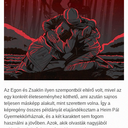
Az Egon és Zsaklin ilyen szempontból eltérő volt, mivel az
egy konkrét életeseményhez köthető, ami azután sajnos
teljesen másképp alakult, mint szerettem volna. Így a
képregény összes példányát elajándékoztam a Heim Pál
Gyermekkórháznak, és a két karaktert sem fogom
használni a jövőben. Azok, akik olvasták nagyjából