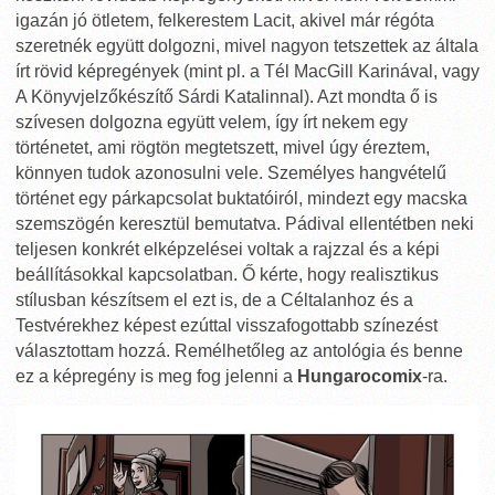
igazán jó ötletem, felkerestem Lacit, akivel már régóta
szeretnék együtt dolgozni, mivel nagyon tetszettek az általa
írt rövid képregények (mint pl. a Tél MacGill Karinával, vagy
A Könyvjelzőkészítő Sárdi Katalinnal). Azt mondta ő is
szívesen dolgozna együtt velem, így írt nekem egy
történetet, ami rögtön megtetszett, mivel úgy éreztem,
könnyen tudok azonosulni vele. Személyes hangvételű
történet egy párkapcsolat buktatóiról, mindezt egy macska
szemszögén keresztül bemutatva. Pádival ellentétben neki
teljesen konkrét elképzelései voltak a rajzzal és a képi
beállításokkal kapcsolatban. Ő kérte, hogy realisztikus
stílusban készítsem el ezt is, de a Céltalanhoz és a
Testvérekhez képest ezúttal visszafogottabb színezést
választottam hozzá. Remélhetőleg az antológia és benne
ez a képregény is meg fog jelenni a
Hungarocomix
-ra.