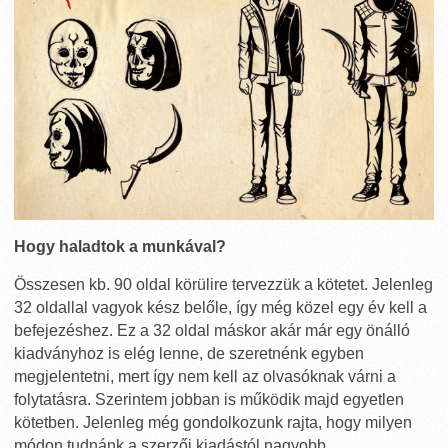
Hogy haladtok a munkával?
Összesen kb. 90 oldal körülire tervezzük a kötetet. Jelenleg
32 oldallal vagyok kész belőle, így még közel egy év kell a
befejezéshez. Ez a 32 oldal máskor akár már egy önálló
kiadványhoz is elég lenne, de szeretnénk egyben
megjelentetni, mert így nem kell az olvasóknak várni a
folytatásra. Szerintem jobban is működik majd egyetlen
kötetben. Jelenleg még gondolkozunk rajta, hogy milyen
módon tudnánk a szerzői kiadástól nagyobb