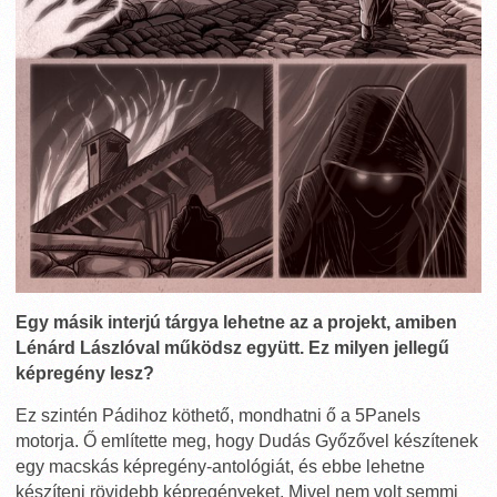
Egy másik interjú tárgya lehetne az a projekt, amiben
Lénárd Lászlóval működsz együtt. Ez milyen jellegű
képregény lesz?
Ez szintén Pádihoz köthető, mondhatni ő a 5Panels
motorja. Ő említette meg, hogy Dudás Győzővel készítenek
egy macskás képregény-antológiát, és ebbe lehetne
készíteni rövidebb képregényeket. Mivel nem volt semmi