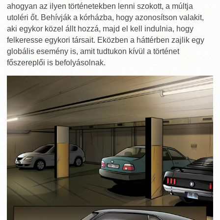
ahogyan az ilyen történetekben lenni szokott, a múltja
utoléri őt. Behívják a kórházba, hogy azonosítson valakit,
aki egykor közel állt hozzá, majd el kell indulnia, hogy
felkeresse egykori társait. Eközben a háttérben zajlik egy
globális esemény is, amit tudtukon kívül a történet
főszereplői is befolyásolnak.