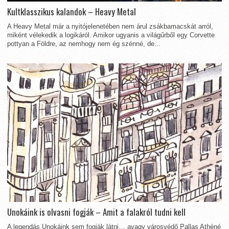
Kultklasszikus kalandok – Heavy Metal
A Heavy Metal már a nyitójelenetében nem árul zsákbamacskát arról,
miként vélekedik a logikáról. Amikor ugyanis a világűrből egy Corvette
pottyan a Földre, az nemhogy nem ég szénné, de...
Unokáink is olvasni fogják – Amit a falakról tudni kell
A legendás Unokáink sem fogják látni… avagy városvédő Pallas Athéné