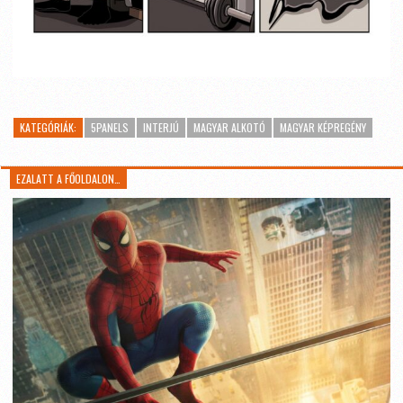
KATEGÓRIÁK:
5PANELS
INTERJÚ
MAGYAR ALKOTÓ
MAGYAR KÉPREGÉNY
EZALATT A FŐOLDALON…