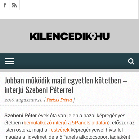
HÍREK
CIKKEK
MEGJELENÉSEK
AKTUÁLIS
SAJTÓARCHÍVUM
FÓRUM
SOROZATOK
Jobban működik majd egyetlen kötetben –
interjú Szebeni Péterrel
2016. augusztus 31. |
Farkas Dávid
|
Szebeni Péter
évek óta van jelen a hazai képregényes
életben (
bemutatkozó interjú a 5Panels oldalán
): először az
Isten ostora, majd a
Testvérek
képregényeivel hívta fel
magára a figyelmet, de a 5Panels alkotócsoport tagjaként