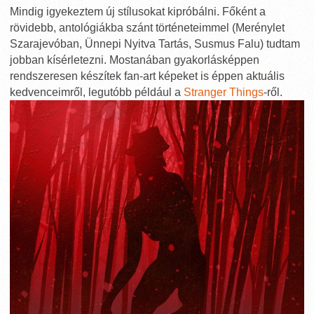
Mindig igyekeztem új stílusokat kipróbálni. Főként a
rövidebb, antológiákba szánt történeteimmel (Merénylet
Szarajevóban, Ünnepi Nyitva Tartás, Susmus Falu) tudtam
jobban kísérletezni. Mostanában gyakorlásképpen
rendszeresen készítek fan-art képeket is éppen aktuális
kedvenceimről, legutóbb például a
Stranger Things
-ről.