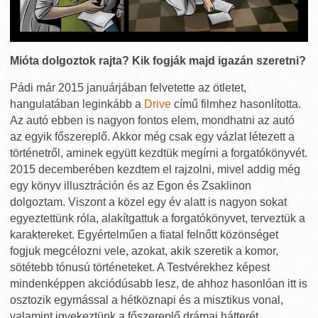
Mióta dolgoztok rajta? Kik fogják majd igazán szeretni?
Pádi már 2015 januárjában felvetette az ötletet,
hangulatában leginkább a
Drive
című filmhez hasonlította.
Az autó ebben is nagyon fontos elem, mondhatni az autó
az egyik főszereplő. Akkor még csak egy vázlat létezett a
történetről, aminek együtt kezdtük megírni a forgatókönyvét.
2015 decemberében kezdtem el rajzolni, mivel addig még
egy könyv illusztráción és az Egon és Zsaklinon
dolgoztam. Viszont a közel egy év alatt is nagyon sokat
egyeztettünk róla, alakítgattuk a forgatókönyvet, terveztük a
karaktereket. Egyértelműen a fiatal felnőtt közönséget
fogjuk megcélozni vele, azokat, akik szeretik a komor,
sötétebb tónusú történeteket. A Testvérekhez képest
mindenképpen akciódúsabb lesz, de ahhoz hasonlóan itt is
osztozik egymással a hétköznapi és a misztikus vonal,
valamint igyekeztünk a főszereplő drámai hátterét