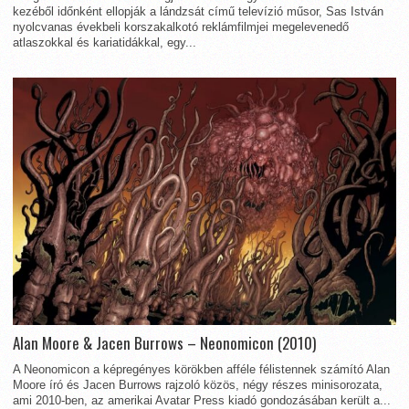
kezéből időnként ellopják a lándzsát című televízió műsor, Sas István
nyolcvanas évekbeli korszakalkotó reklámfilmjei megelevenedő
atlaszokkal és kariatidákkal, egy...
Alan Moore & Jacen Burrows – Neonomicon (2010)
A Neonomicon a képregényes körökben afféle félistennek számító Alan
Moore író és Jacen Burrows rajzoló közös, négy részes minisorozata,
ami 2010-ben, az amerikai Avatar Press kiadó gondozásában került a...