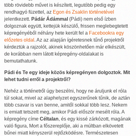
több rövidebb művet is készített, legutóbb pedig egy
rendhagyó füzettel, az
Egon és Zsaklin történetével
jelentkezett.
Pádár Ádámmal
(Pádi) nem első ízben
dolgoznak együtt, kettejük készülő, frissen meglebegtetett
képregényéből néhány hete került fel a
Facebookra egy
előzetes oldal
. Az az alapján ígéretesnek tűnő projektről
kérdeztük a rajzolót, akinek köszönhetően már elkészült,
de korábban nem látott képregény-oldalakat is
bemutathatunk.
Pádi és Te egy ideje közös képregényen dolgoztok. Mit
lehet tudni erről a projektről?
Nehéz a történetről úgy beszélni, hogy ne áruljunk el róla
túl sokat, mivel az alaphelyzet egyszerűnek tűnik, de aztán
több csavar is van benne, amitől sokkal több lesz. Nekem
is emiatt tetszett meg, amikor Pádi először mesélt róla. A
képregény címe
Céltalan
, és egy kissé zárkózott, magának
való figura, Mort a főszereplője, aki a múltban elkövetett
bűnei miatt kényszerül rejtőzködésre. Természetesen