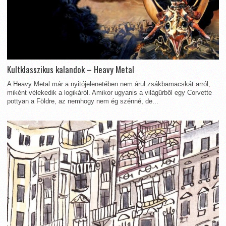
Kultklasszikus kalandok – Heavy Metal
A Heavy Metal már a nyitójelenetében nem árul zsákbamacskát arról,
miként vélekedik a logikáról. Amikor ugyanis a világűrből egy Corvette
pottyan a Földre, az nemhogy nem ég szénné, de...