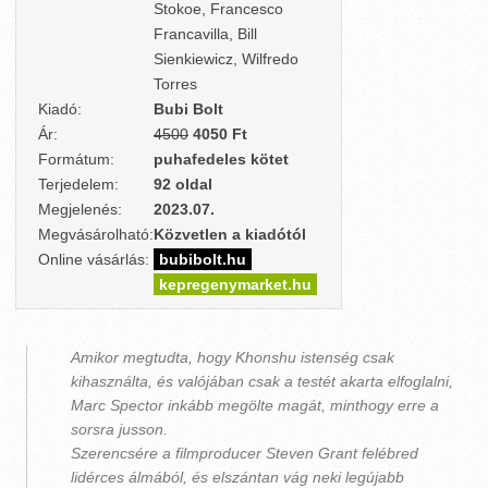
Stokoe, Francesco
Francavilla, Bill
Sienkiewicz, Wilfredo
Torres
Kiadó:
Bubi Bolt
Ár:
4500
4050 Ft
Formátum:
puhafedeles kötet
Terjedelem:
92 oldal
Megjelenés:
2023.07.
Megvásárolható:
Közvetlen a kiadótól
Online vásárlás:
bubibolt.hu
kepregenymarket.hu
Amikor megtudta, hogy Khonshu istenség csak
kihasználta, és valójában csak a testét akarta elfoglalni,
Marc Spector inkább megölte magát, minthogy erre a
sorsra jusson.
Szerencsére a filmproducer Steven Grant felébred
lidérces álmából, és elszántan vág neki legújabb