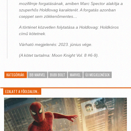
mozifilmje forgatásának, amiben Marc Spector alakítja a
szuperhős Holdlovag karakterét. A forgatás azonban
cseppet sem zökkenőmentes…
A történet közvetlen folytatása a Holdlovag: Holdkóros
című kötetnek.
Várható megjelenés: 2023. június vége.
(A kötet tartalma: Moon Knight Vol. 8 #6-9).
KATEGÓRIÁK:
BB MARVEL
BUBI BOLT
MARVEL
ÚJ MEGJELENÉSEK
EZALATT A FŐOLDALON…