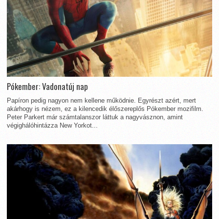
Pókember: Vadonatúj nap
Papíron pedig nagyon nem kellene működnie. Egyrészt azért, mert
akárhogy is nézem, ez a kilencedik élőszereplős Pókember mozifilm.
Peter Parkert már számtalanszor láttuk a nagyvásznon, amint
végighálóhintázza New Yorkot...