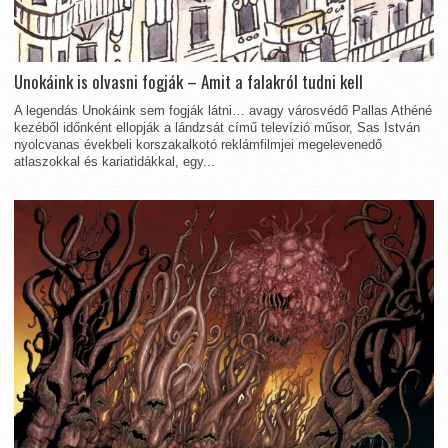
Unokáink is olvasni fogják – Amit a falakról tudni kell
A legendás Unokáink sem fogják látni… avagy városvédő Pallas Athéné
kezéből időnként ellopják a lándzsát című televízió műsor, Sas István
nyolcvanas évekbeli korszakalkotó reklámfilmjei megelevenedő
atlaszokkal és kariatidákkal, egy...