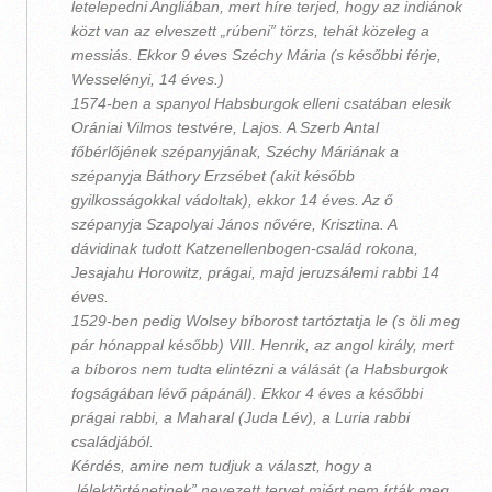
letelepedni Angliában, mert híre terjed, hogy az indiánok
közt van az elveszett „rúbeni” törzs, tehát közeleg a
messiás. Ekkor 9 éves Széchy Mária (s későbbi férje,
Wesselényi, 14 éves.)
1574-ben a spanyol Habsburgok elleni csatában elesik
Orániai Vilmos testvére, Lajos. A Szerb Antal
főbérlőjének szépanyjának, Széchy Máriának a
szépanyja Báthory Erzsébet (akit később
gyilkosságokkal vádoltak), ekkor 14 éves. Az ő
szépanyja Szapolyai János nővére, Krisztina. A
dávidinak tudott Katzenellenbogen-család rokona,
Jesajahu Horowitz, prágai, majd jeruzsálemi rabbi 14
éves.
1529-ben pedig Wolsey bíborost tartóztatja le (s öli meg
pár hónappal később) VIII. Henrik, az angol király, mert
a bíboros nem tudta elintézni a válását (a Habsburgok
fogságában lévő pápánál). Ekkor 4 éves a későbbi
prágai rabbi, a Maharal (Juda Lév), a Luria rabbi
családjából.
Kérdés, amire nem tudjuk a választ, hogy a
„lélektörténetinek” nevezett tervet miért nem írták meg