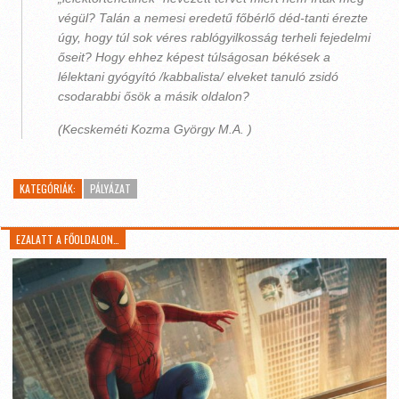
végül? Talán a nemesi eredetű főbérlő déd-tanti érezte
úgy, hogy túl sok véres rablógyilkosság terheli fejedelmi
őseit? Hogy ehhez képest túlságosan békések a
lélektani gyógyító /kabbalista/ elveket tanuló zsidó
csodarabbi ősök a másik oldalon?
(Kecskeméti Kozma György M.A. )
KATEGÓRIÁK:
PÁLYÁZAT
EZALATT A FŐOLDALON…