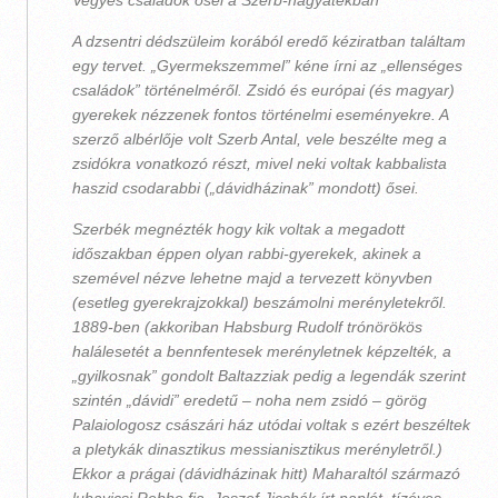
Vegyes családok ősei a Szerb-hagyatékban
A dzsentri dédszüleim korából eredő kéziratban találtam
egy tervet. „Gyermekszemmel” kéne írni az „ellenséges
családok” történelméről. Zsidó és európai (és magyar)
gyerekek nézzenek fontos történelmi eseményekre. A
szerző albérlője volt Szerb Antal, vele beszélte meg a
zsidókra vonatkozó részt, mivel neki voltak kabbalista
haszid csodarabbi („dávidházinak” mondott) ősei.
Szerbék megnézték hogy kik voltak a megadott
időszakban éppen olyan rabbi-gyerekek, akinek a
szemével nézve lehetne majd a tervezett könyvben
(esetleg gyerekrajzokkal) beszámolni merényletekről.
1889-ben (akkoriban Habsburg Rudolf trónörökös
halálesetét a bennfentesek merényletnek képzelték, a
„gyilkosnak” gondolt Baltazziak pedig a legendák szerint
szintén „dávidi” eredetű – noha nem zsidó – görög
Palaiologosz császári ház utódai voltak s ezért beszéltek
a pletykák dinasztikus messianisztikus merényletről.)
Ekkor a prágai (dávidházinak hitt) Maharaltól származó