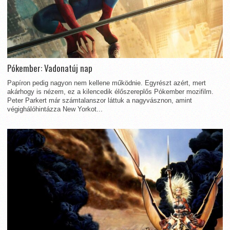
Pókember: Vadonatúj nap
Papíron pedig nagyon nem kellene működnie. Egyrészt azért, mert
akárhogy is nézem, ez a kilencedik élőszereplős Pókember mozifilm.
Peter Parkert már számtalanszor láttuk a nagyvásznon, amint
végighálóhintázza New Yorkot...