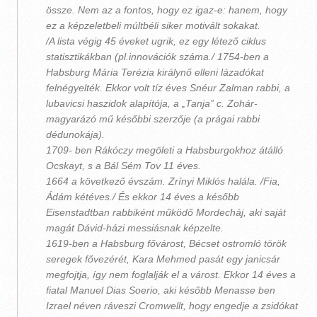
össze. Nem az a fontos, hogy ez igaz-e: hanem, hogy
ez a képzeletbeli múltbéli siker motivált sokakat.
/A lista végig 45 éveket ugrik, ez egy létező ciklus
statisztikákban (pl.innovációk száma./ 1754-ben a
Habsburg Mária Terézia királynő elleni lázadókat
felnégyelték. Ekkor volt tíz éves Snéur Zalman rabbi, a
lubavicsi haszidok alapítója, a „Tanja” c. Zohár-
magyarázó mű későbbi szerzője (a prágai rabbi
dédunokája).
1709- ben Rákóczy megöleti a Habsburgokhoz átálló
Ocskayt, s a Bál Sém Tov 11 éves.
1664 a következő évszám. Zrínyi Miklós halála. /Fia,
Ádám kétéves./ És ekkor 14 éves a később
Eisenstadtban rabbiként működő Mordecháj, aki saját
magát Dávid-házi messiásnak képzelte.
1619-ben a Habsburg fővárost, Bécset ostromló török
seregek fővezérét, Kara Mehmed pasát egy janicsár
megfojtja, így nem foglalják el a várost. Ekkor 14 éves a
fiatal Manuel Dias Soerio, aki később Menasse ben
Izrael néven ráveszi Cromwellt, hogy engedje a zsidókat