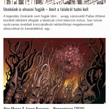
Unokáink is olvasni fogják – Amit a falakról tudni kell
A legendás Unokáink sem fogják látni… avagy városvédő Pallas Athéné
kezéből időnként ellopják a lándzsát című televízió műsor, Sas István
nyolcvanas évekbeli korszakalkotó reklámfilmjei megelevenedő
atlaszokkal és kariatidákkal, egy...
Alan Moore & Jacen Burrows – Neonomicon (2010)