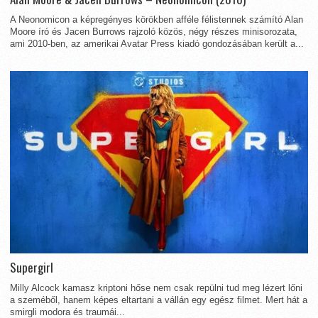
A Neonomicon a képregényes körökben afféle félistennek számító Alan
Moore író és Jacen Burrows rajzoló közös, négy részes minisorozata,
ami 2010-ben, az amerikai Avatar Press kiadó gondozásában került a...
Supergirl
Milly Alcock kamasz kriptoni hőse nem csak repülni tud meg lézert lőni
a szeméből, hanem képes eltartani a vállán egy egész filmet. Mert hát a
smirgli modora és traumái...