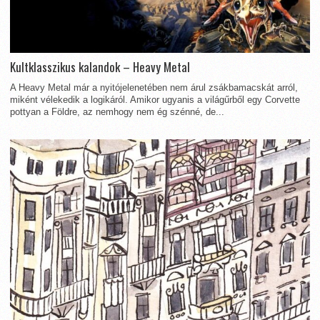
Kultklasszikus kalandok – Heavy Metal
A Heavy Metal már a nyitójelenetében nem árul zsákbamacskát arról,
miként vélekedik a logikáról. Amikor ugyanis a világűrből egy Corvette
pottyan a Földre, az nemhogy nem ég szénné, de...