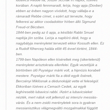
lubavicsi Rebbe fia, Joszef Jicchák írt naplót, tízéves
korában. A napló fennmaradt, leírja, hogy apja (Dovber)
ebben az évben nagyon vívódott, hogy vállalja-e a
rámaradt Rebbe címet, s ezért azt tervezte, hogy
felkeresi az akkor csodadoktor hírben álló Sigmund
Freud-ot Bécsben.
1844-ben pedig az ő apja, a későbbi Rabbi Smuel
naplója jön szóba. Leírja a naplóíró dédi, hogy a
nagybátyja merényletet tervezett ekkor Kossuth ellen. Ez
a Rudolf főherceg halála előtt 45 évvel történt, 1844-
ben.
1799-ben Napóleon ellen kíséreltek meg (sikertelenül)
merényletet arisztokrata ellenfelei. Egyik vezetőjük a
börtönben ülő Puységur márki volt, a hipnózis korabeli
mestere. Puységur márki fia a dédi egyik ősének,
Bercsényi Miklósnak a dédunokáját vette el feleségül.
Ekkoriban tízéves a Cemach Cedek, az egyik
leghíresebb lubavicsi rabbi. /Azért a lubavicsieket
nézték, mert náluk volt jellemző az intenzív messiás-
várás. És a nem-zsidó merényletek sora is gyakran
messianisztikus világmegváltó mozgalmakkal függött