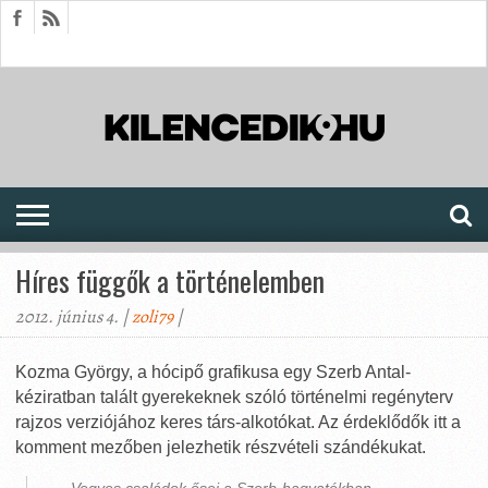
HÍREK
CIKKEK
MEGJELENÉSEK
AKTUÁLIS
SAJTÓARCHÍVUM
FÓRUM
SOROZATOK
Híres függők a történelemben
2012. június 4. |
zoli79
|
Kozma György, a hócipő grafikusa egy Szerb Antal-
kéziratban talált gyerekeknek szóló történelmi regényterv
rajzos verziójához keres társ-alkotókat.
Az érdeklődők itt a
komment mezőben jelezhetik részvételi szándékukat.