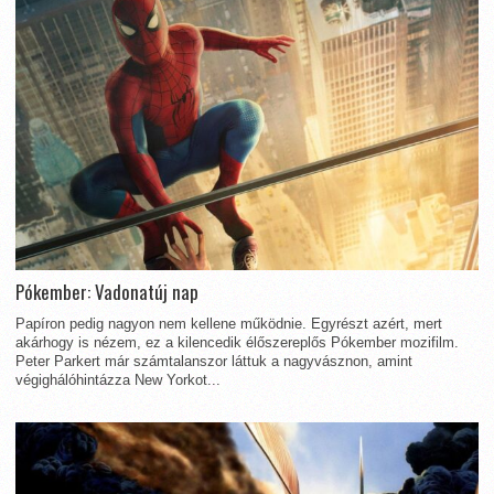
Pókember: Vadonatúj nap
Papíron pedig nagyon nem kellene működnie. Egyrészt azért, mert
akárhogy is nézem, ez a kilencedik élőszereplős Pókember mozifilm.
Peter Parkert már számtalanszor láttuk a nagyvásznon, amint
végighálóhintázza New Yorkot...