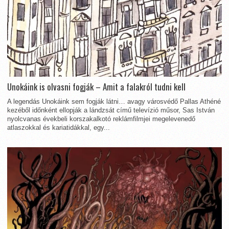
Unokáink is olvasni fogják – Amit a falakról tudni kell
A legendás Unokáink sem fogják látni… avagy városvédő Pallas Athéné
kezéből időnként ellopják a lándzsát című televízió műsor, Sas István
nyolcvanas évekbeli korszakalkotó reklámfilmjei megelevenedő
atlaszokkal és kariatidákkal, egy...