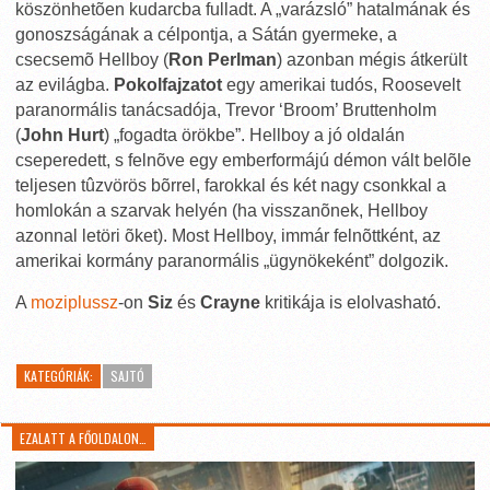
köszönhetõen kudarcba fulladt. A „varázsló” hatalmának és
gonoszságának a célpontja, a Sátán gyermeke, a
csecsemõ Hellboy (
Ron Perlman
) azonban mégis átkerült
az evilágba.
Pokolfajzatot
egy amerikai tudós, Roosevelt
paranormális tanácsadója, Trevor ‘Broom’ Bruttenholm
(
John Hurt
) „fogadta örökbe”. Hellboy a jó oldalán
cseperedett, s felnõve egy emberformájú démon vált belõle
teljesen tûzvörös bõrrel, farokkal és két nagy csonkkal a
homlokán a szarvak helyén (ha visszanõnek, Hellboy
azonnal letöri õket). Most Hellboy, immár felnõttként, az
amerikai kormány paranormális „ügynökeként” dolgozik.
A
moziplussz
-on
Siz
és
Crayne
kritikája is elolvasható.
KATEGÓRIÁK:
SAJTÓ
EZALATT A FŐOLDALON…