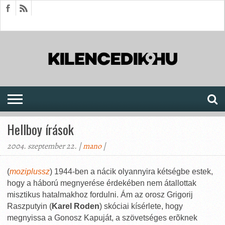
HÍREK
CIKKEK
MEGJELENÉSEK
AKTUÁLIS
SAJTÓARCHÍVUM
FÓRUM
SOROZATOK
Hellboy írások
2004. szeptember 22. |
mano
|
(
moziplussz
) 1944-ben a nácik olyannyira kétségbe estek,
hogy a háború megnyerése érdekében nem átallottak
misztikus hatalmakhoz fordulni. Ám az orosz Grigorij
Raszputyin (
Karel Roden
) skóciai kísérlete, hogy
megnyissa a Gonosz Kapuját, a szövetséges erõknek