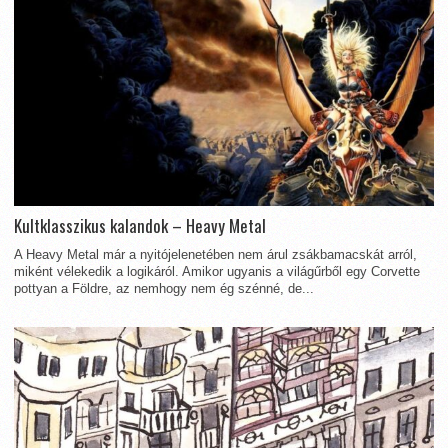
Kultklasszikus kalandok – Heavy Metal
A Heavy Metal már a nyitójelenetében nem árul zsákbamacskát arról,
miként vélekedik a logikáról. Amikor ugyanis a világűrből egy Corvette
pottyan a Földre, az nemhogy nem ég szénné, de...