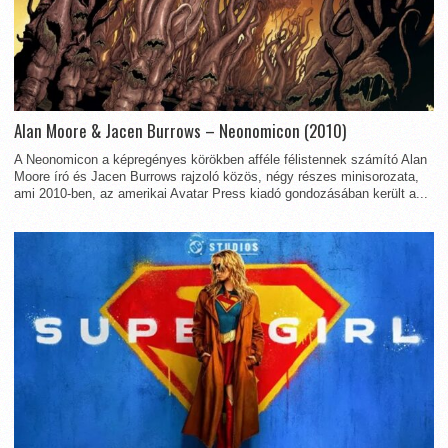
Alan Moore & Jacen Burrows – Neonomicon (2010)
A Neonomicon a képregényes körökben afféle félistennek számító Alan
Moore író és Jacen Burrows rajzoló közös, négy részes minisorozata,
ami 2010-ben, az amerikai Avatar Press kiadó gondozásában került a...