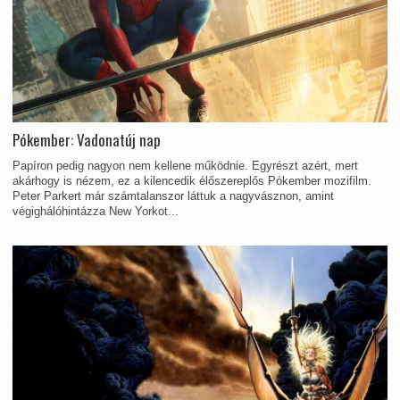
Pókember: Vadonatúj nap
Papíron pedig nagyon nem kellene működnie. Egyrészt azért, mert
akárhogy is nézem, ez a kilencedik élőszereplős Pókember mozifilm.
Peter Parkert már számtalanszor láttuk a nagyvásznon, amint
végighálóhintázza New Yorkot...