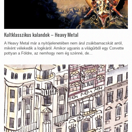
Kultklasszikus kalandok – Heavy Metal
A Heavy Metal már a nyitójelenetében nem árul zsákbamacskát arról,
miként vélekedik a logikáról. Amikor ugyanis a világűrből egy Corvette
pottyan a Földre, az nemhogy nem ég szénné, de...