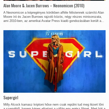
Alan Moore & Jacen Burrows – Neonomicon (2010)
A Neonomicon a képregényes körökben afféle félistennek számító Alan
Moore író és Jacen Burrows rajzoló közös, négy részes minisorozata,
ami 2010-ben, az amerikai Avatar Press kiadó gondozásában került a...
Supergirl
Milly Alcock kamasz kriptoni hőse nem csak repülni tud meg lézert lőni
a szeméből, hanem képes eltartani a vállán egy egész filmet. Mert hát a