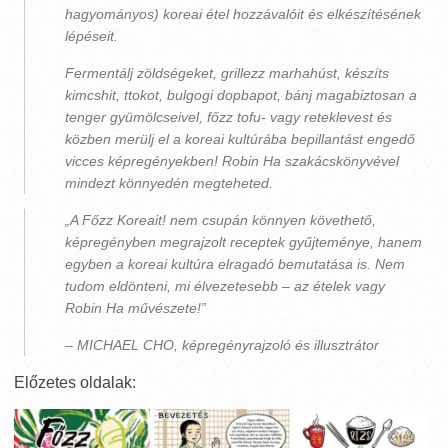
hagyományos) koreai étel hozzávalóit és elkészítésének
lépéseit.
Fermentálj zöldségeket, grillezz marhahúst, készíts
kimcshit, ttokot, bulgogi dopbapot, bánj magabiztosan a
tenger gyümölcseivel, főzz tofu- vagy reteklevest és
közben merülj el a koreai kultúrába bepillantást engedő
vicces képregényekben! Robin Ha szakácskönyvével
mindezt könnyedén megteheted.
„A Főzz Koreait! nem csupán könnyen követhető,
képregényben megrajzolt receptek gyűjteménye, hanem
egyben a koreai kultúra elragadó bemutatása is. Nem
tudom eldönteni, mi élvezetesebb – az ételek vagy
Robin Ha művészete!”
– MICHAEL CHO, képregényrajzoló és illusztrátor
Előzetes oldalak: