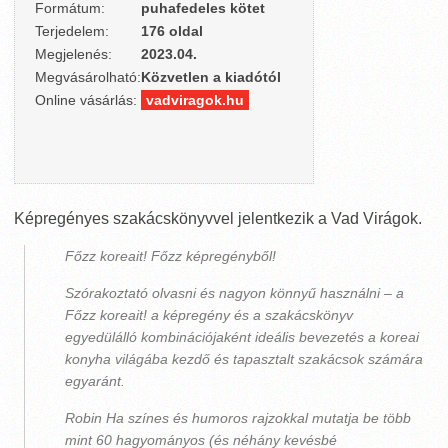
Formátum:
puhafedeles kötet
Terjedelem:
176 oldal
Megjelenés:
2023.04.
Megvásárolható:
Közvetlen a kiadótól
Online vásárlás:
vadviragok.hu
Képregényes szakácskönyvvel jelentkezik a Vad Virágok.
Főzz koreait! Főzz képregényből!
Szórakoztató olvasni és nagyon könnyű használni – a
Főzz koreait! a képregény és a szakácskönyv
egyedülálló kombinációjaként ideális bevezetés a koreai
konyha világába kezdő és tapasztalt szakácsok számára
egyaránt.
Robin Ha színes és humoros rajzokkal mutatja be több
mint 60 hagyományos (és néhány kevésbé