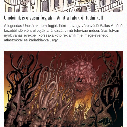
Unokáink is olvasni fogják – Amit a falakról tudni kell
A legendás Unokáink sem fogják látni… avagy városvédő Pallas Athéné
kezéből időnként ellopják a lándzsát című televízió műsor, Sas István
nyolcvanas évekbeli korszakalkotó reklámfilmjei megelevenedő
atlaszokkal és kariatidákkal, egy...