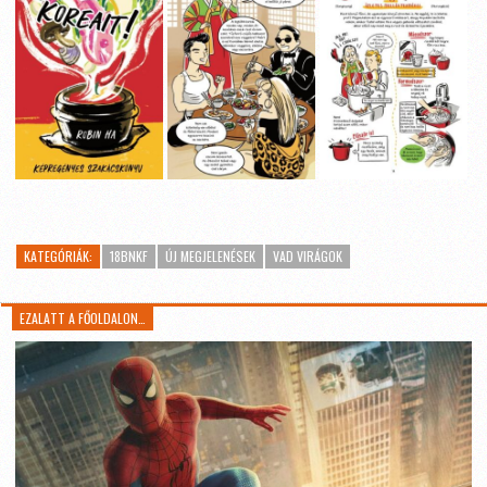
KATEGÓRIÁK:
18BNKF
ÚJ MEGJELENÉSEK
VAD VIRÁGOK
EZALATT A FŐOLDALON…