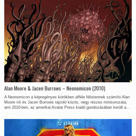
Alan Moore & Jacen Burrows – Neonomicon (2010)
A Neonomicon a képregényes körökben afféle félistennek számító Alan
Moore író és Jacen Burrows rajzoló közös, négy részes minisorozata,
ami 2010-ben, az amerikai Avatar Press kiadó gondozásában került a...