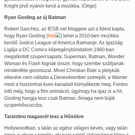
Knight jövő nyáron kerül a mozikba. (Origo)
Ryan Gosling az új Batman
Robert Sanchez, az IESB.net bloggere azt a fülest kapta,
hogy Ryan Gosling (
fotó
) lehet a 2010-ben mozikba
kerülő Justice League of America Batmanje. Az Igazság
Ligája a DC Comics képregénybirodalom 1960-ban
megalkotott szupercsapata; Superman, Batman, Wonder
Woman és Flash fognak össze, hogy szembe szálljanak
mindenféle gonosszal. Mivel Christian Bale a pletykák
ellenére nem vállalta a Denevérember szerepét, a Warner
most a huszonhat éves kanadait környékezte meg. Fontos
infó még, hogy a film animáció, úgyhogy ha igaz is a hír,
Gosling hangja lesz csak Batman, őmaga nem bújik
szuperhőscuccba.
Tarantino magasról tesz a Hősökre
Hollywoodban, s talán az egész világon kevés, vagy talán
nincs is olyan személy, aki napi szintű jártassággal bírna a