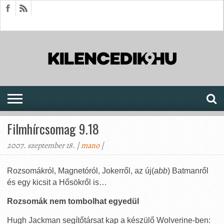
HÍREK
CIKKEK
MEGJELENÉSEK
AKTUÁLIS
SAJTÓARCHÍVUM
FÓRUM
SOROZATOK
Filmhírcsomag 9.18
2007. szeptember 18. |
mano
|
Rozsomákról, Magnetóról, Jokerről, az új(
abb
) Batmanről
és egy kicsit a Hősökről is…
Rozsomák nem tombolhat egyedül
Hugh Jackman segítőtársat kap a készülő Wolverine-ben: