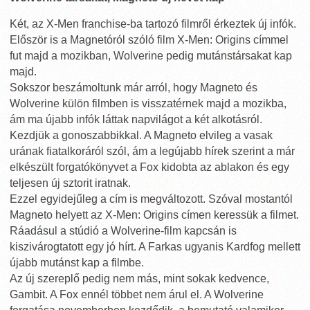
Két, az X-Men franchise-ba tartozó filmről érkeztek új infók.
Először is a Magnetóról szóló film X-Men: Origins címmel
fut majd a mozikban, Wolverine pedig mutánstársakat kap
majd.
Sokszor beszámoltunk már arról, hogy Magneto és
Wolverine külön filmben is visszatérnek majd a mozikba,
ám ma újabb infók láttak napvilágot a két alkotásról.
Kezdjük a gonoszabbikkal. A Magneto elvileg a vasak
urának fiatalkoráról szól, ám a legújabb hírek szerint a már
elkészült forgatókönyvet a Fox kidobta az ablakon és egy
teljesen új sztorit iratnak.
Ezzel egyidejűleg a cím is megváltozott. Szóval mostantól
Magneto helyett az X-Men: Origins címen keressük a filmet.
Ráadásul a stúdió a Wolverine-film kapcsán is
kiszivárogtatott egy jó hírt. A Farkas ugyanis Kardfog mellett
újabb mutánst kap a filmbe.
Az új szereplő pedig nem más, mint sokak kedvence,
Gambit. A Fox ennél többet nem árul el. A Wolverine