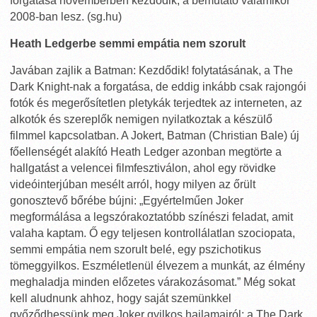
forgatása novemberben kezdődik, a bemutató valamikor
2008-ban lesz. (sg.hu)
Heath Ledgerbe semmi empátia nem szorult
Javában zajlik a Batman: Kezdődik! folytatásának, a The
Dark Knight-nak a forgatása, de eddig inkább csak rajongói
fotók és megerősítetlen pletykák terjedtek az interneten, az
alkotók és szereplők nemigen nyilatkoztak a készülő
filmmel kapcsolatban. A Jokert, Batman (Christian Bale) új
főellenségét alakító Heath Ledger azonban megtörte a
hallgatást a velencei filmfesztiválon, ahol egy rövidke
videóinterjúban mesélt arról, hogy milyen az őrült
gonosztevő bőrébe bújni: „Egyértelműen Joker
megformálása a legszórakoztatóbb színészi feladat, amit
valaha kaptam. Ő egy teljesen kontrollálatlan szociopata,
semmi empátia nem szorult belé, egy pszichotikus
tömeggyilkos. Eszméletlenül élvezem a munkát, az élmény
meghaladja minden előzetes várakozásomat.” Még sokat
kell aludnunk ahhoz, hogy saját szemünkkel
győződhessünk meg Joker gyilkos hajlamairól: a The Dark