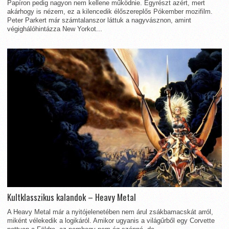
Papíron pedig nagyon nem kellene működnie. Egyrészt azért, mert
akárhogy is nézem, ez a kilencedik élőszereplős Pókember mozifilm.
Peter Parkert már számtalanszor láttuk a nagyvásznon, amint
végighálóhintázza New Yorkot...
Kultklasszikus kalandok – Heavy Metal
A Heavy Metal már a nyitójelenetében nem árul zsákbamacskát arról,
miként vélekedik a logikáról. Amikor ugyanis a világűrből egy Corvette