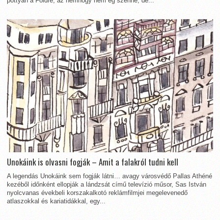
pottyan a Földre, az nemhogy nem ég szénné, de...
Unokáink is olvasni fogják – Amit a falakról tudni kell
A legendás Unokáink sem fogják látni… avagy városvédő Pallas Athéné
kezéből időnként ellopják a lándzsát című televízió műsor, Sas István
nyolcvanas évekbeli korszakalkotó reklámfilmjei megelevenedő
atlaszokkal és kariatidákkal, egy...