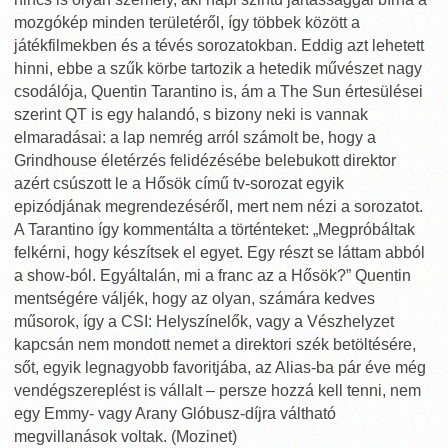
mozgókép minden területéről, így többek között a
játékfilmekben és a tévés sorozatokban. Eddig azt lehetett
hinni, ebbe a szűk körbe tartozik a hetedik művészet nagy
csodálója, Quentin Tarantino is, ám a The Sun értesülései
szerint QT is egy halandó, s bizony neki is vannak
elmaradásai: a lap nemrég arról számolt be, hogy a
Grindhouse életérzés felidézésébe belebukott direktor
azért csúszott le a Hősök című tv-sorozat egyik
epizódjának megrendezéséről, mert nem nézi a sorozatot.
A Tarantino így kommentálta a történteket: „Megpróbáltak
felkérni, hogy készítsek el egyet. Egy részt se láttam abból
a show-ból. Egyáltalán, mi a franc az a Hősök?” Quentin
mentségére váljék, hogy az olyan, számára kedves
műsorok, így a CSI: Helyszínelők, vagy a Vészhelyzet
kapcsán nem mondott nemet a direktori szék betöltésére,
sőt, egyik legnagyobb favoritjába, az Alias-ba pár éve még
vendégszereplést is vállalt – persze hozzá kell tenni, nem
egy Emmy- vagy Arany Glóbusz-díjra váltható
megvillanások voltak. (Mozinet)