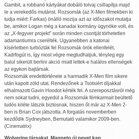
Gambit, a robbanó kártyákat dobáló tolvaj csillapítja majd
le a verekedős mutánst. Rozsomák (az X-Men filmekben ki
tudja miért: Farkas) önálló mozija azt az időszakot mutatja
be, amikor Logan még a kanadai kormány ügynöke volt, és
az „X-fegyver projekt” során minden csontját törhetetlen
adamantiumra cserélték. Ugyanebben a katonai
kísérletben turbózták fel Rozsomák örök ellenfelét,
Kadrfogút is, így most végre megtudhatjuk, tényleg egy
balul sikerült berlini akció miatt lettek-e halálos ellenségek
az egykori bajtársak.
Rozsomák eredettörténete a harmadik X-Men film sikere
után kapott zöld utat. Rendezőnek a Tsotsiért díjakkal
elhalmazott Gavin Hoodot kérték fel. A szereposztásról még
nem sokat tudni, egyedül a Rozsomák fémkarmait beültető
tudós kiléte látszik biztosnak, hiszen őt már az X-Men 2-
ben is Brian Cox játszotta. A forgatás novemberben
kezdődik Sydneyben, Bemutató valamikor 2009-ben.
(Cinematrix)
Wolverine társakat, Magneto új nevet kap