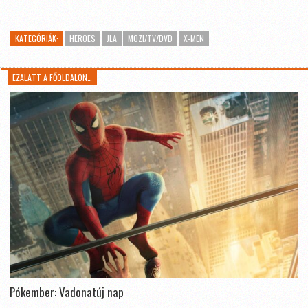
KATEGÓRIÁK:
HEROES
JLA
MOZI/TV/DVD
X-MEN
EZALATT A FŐOLDALON…
Pókember: Vadonatúj nap