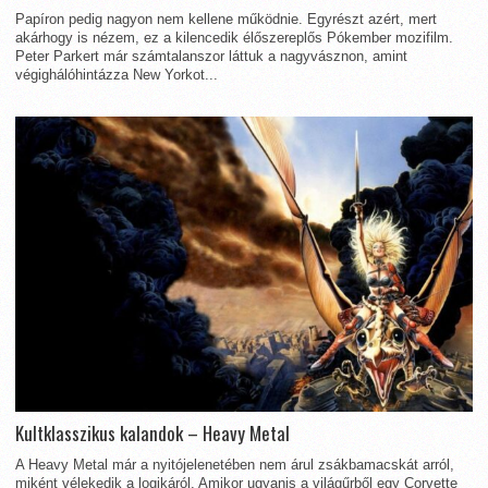
Papíron pedig nagyon nem kellene működnie. Egyrészt azért, mert
akárhogy is nézem, ez a kilencedik élőszereplős Pókember mozifilm.
Peter Parkert már számtalanszor láttuk a nagyvásznon, amint
végighálóhintázza New Yorkot...
Kultklasszikus kalandok – Heavy Metal
A Heavy Metal már a nyitójelenetében nem árul zsákbamacskát arról,
miként vélekedik a logikáról. Amikor ugyanis a világűrből egy Corvette