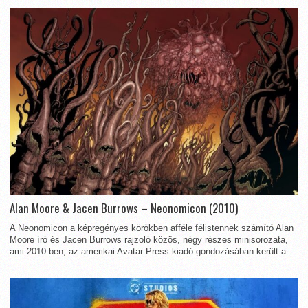
Alan Moore & Jacen Burrows – Neonomicon (2010)
A Neonomicon a képregényes körökben afféle félistennek számító Alan
Moore író és Jacen Burrows rajzoló közös, négy részes minisorozata,
ami 2010-ben, az amerikai Avatar Press kiadó gondozásában került a...