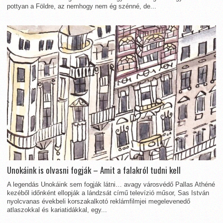
pottyan a Földre, az nemhogy nem ég szénné, de...
Unokáink is olvasni fogják – Amit a falakról tudni kell
A legendás Unokáink sem fogják látni… avagy városvédő Pallas Athéné
kezéből időnként ellopják a lándzsát című televízió műsor, Sas István
nyolcvanas évekbeli korszakalkotó reklámfilmjei megelevenedő
atlaszokkal és kariatidákkal, egy...