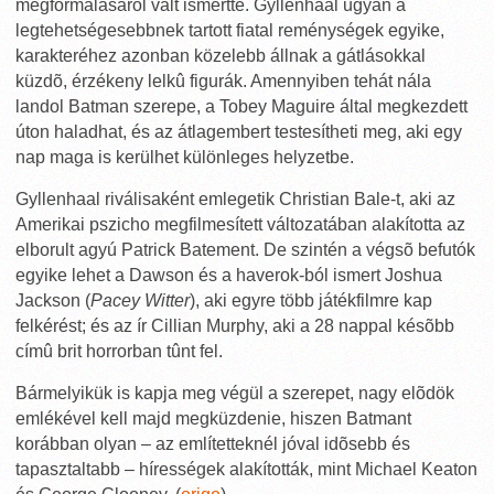
megformálásáról vált ismertté. Gyllenhaal ugyan a
legtehetségesebbnek tartott fiatal reménységek egyike,
karakteréhez azonban közelebb állnak a gátlásokkal
küzdõ, érzékeny lelkû figurák. Amennyiben tehát nála
landol Batman szerepe, a Tobey Maguire által megkezdett
úton haladhat, és az átlagembert testesítheti meg, aki egy
nap maga is kerülhet különleges helyzetbe.
Gyllenhaal riválisaként emlegetik Christian Bale-t, aki az
Amerikai pszicho megfilmesített változatában alakította az
elborult agyú Patrick Batement. De szintén a végsõ befutók
egyike lehet a Dawson és a haverok-ból ismert Joshua
Jackson (
Pacey Witter
), aki egyre több játékfilmre kap
felkérést; és az ír Cillian Murphy, aki a 28 nappal késõbb
címû brit horrorban tûnt fel.
Bármelyikük is kapja meg végül a szerepet, nagy elõdök
emlékével kell majd megküzdenie, hiszen Batmant
korábban olyan – az említetteknél jóval idõsebb és
tapasztaltabb – hírességek alakították, mint Michael Keaton