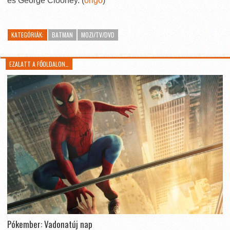
és George Clooney. (
origo
)
KATEGÓRIÁK:
BATMAN
MOZI/TV/DVD
EZALATT A FŐOLDALON…
Pókember: Vadonatúj nap