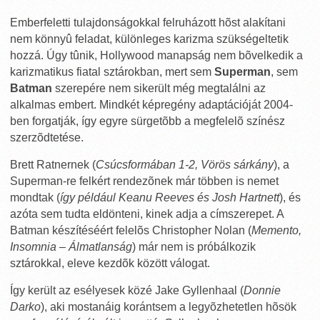
Emberfeletti tulajdonságokkal felruházott hõst alakítani
nem könnyû feladat, különleges karizma szükségeltetik
hozzá. Úgy tûnik, Hollywood manapság nem bõvelkedik a
karizmatikus fiatal sztárokban, mert sem
Superman
, sem
Batman
szerepére nem sikerült még megtalálni az
alkalmas embert. Mindkét képregény adaptációját 2004-
ben forgatják, így egyre sürgetõbb a megfelelõ színész
szerzõdtetése.
Brett Ratnernek (
Csúcsformában 1-2, Vörös sárkány
), a
Superman-re felkért rendezõnek már többen is nemet
mondtak (
így például Keanu Reeves és Josh Hartnett
), és
azóta sem tudta eldönteni, kinek adja a címszerepet. A
Batman készítéséért felelõs Christopher Nolan (
Memento,
Insomnia – Álmatlanság
) már nem is próbálkozik
sztárokkal, eleve kezdõk között válogat.
Így került az esélyesek közé Jake Gyllenhaal (
Donnie
Darko
), aki mostanáig korántsem a legyõzhetetlen hõsök