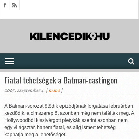
HÍREK
CIKKEK
MEGJELENÉSEK
AKTUÁLIS
SAJTÓARCHÍVUM
FÓRUM
SOROZATOK
Fiatal tehetségek a Batman-castingon
2003. szeptember 4. |
mano
|
A Batman-sorozat ötödik epizódjának forgatása februárban
kezdõdik, a címszereplõt azonban még nem találták meg. A
Hollywoodból kiszivárgott pletykák szerint azonban nem
egy világsztár, hanem fiatal, és alig ismert tehetség
kaphatja meg a lehetõséget.