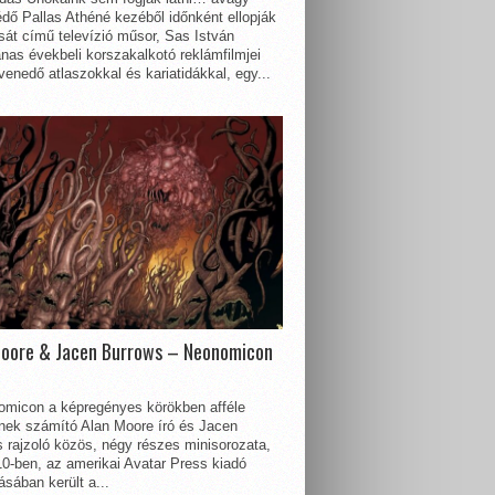
dő Pallas Athéné kezéből időnként ellopják
sát című televízió műsor, Sas István
nas évekbeli korszakalkotó reklámfilmjei
enedő atlaszokkal és kariatidákkal, egy...
Moore & Jacen Burrows – Neonomicon
omicon a képregényes körökben afféle
nnek számító Alan Moore író és Jacen
 rajzoló közös, négy részes minisorozata,
0-ben, az amerikai Avatar Press kiadó
sában került a...