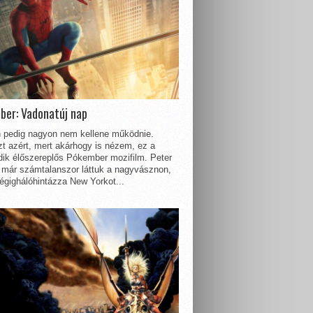
ber: Vadonatúj nap
 pedig nagyon nem kellene működnie.
t azért, mert akárhogy is nézem, ez a
dik élőszereplős Pókember mozifilm. Peter
 már számtalanszor láttuk a nagyvásznon,
égighálóhintázza New Yorkot...