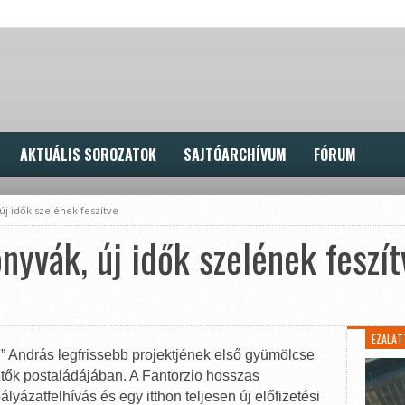
AKTUÁLIS SOROZATOK
SAJTÓARCHÍVUM
FÓRUM
új idők szelének feszítve
nyvák, új idők szelének feszít
EZALAT
” András legfrissebb projektjének első gyümölcse
etők postaládájában. A Fantorzio hosszas
lyázatfelhívás és egy itthon teljesen új előfizetési