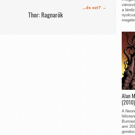
városvé
...és ezt? →
a lándz
Thor: Ragnarök
nyolcva
megelev
Alan 
(2010)
A Neon
féliste
Burrows
ami 201
gondozá