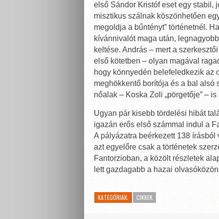
első Sándor Kristóf eset egy stabil,
misztikus szálnak köszönhetően egy
megoldja a bűntényt” történetnél. 
kívánnivalót maga után, legnagyobb
keltése. András – mert a szerkesztői 
első kötetben – olyan magával ragad
hogy könnyedén belefeledkezik az o
meghökkentő borítója és a bal alsó 
nőalak – Koska Zoli „pörgetője” – is
Ugyan pár kisebb tördelési hibát talá
igazán erős első számmal indul a Fa
A pályázatra beérkezett 138 írásból
azt egyelőre csak a történetek szerz
Fantorzioban, a közölt részletek al
lett gazdagabb a hazai olvasóközön
KATEGÓRIÁK:
CIKKEK