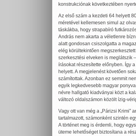
konstrukciónak következtében nyerte
Az első szám a kezdeti 64 helyett 8
méretével kellemesen simul az olva
táskákba, hogy strapabíró futkároz
András nem akarta a véletlenre bízni
alatt gondosan csiszolgatta a maga
elég körültekintően megszerkesztet
szerkesztési elveken is meglátszik 
írásokat részesítette előnyben. Így 
helyett. A megjelenést követően sokan
számítottak. Azonban ez semmit nem
egyik legkedvesebb magyar ponyvala
névre hallgató kiadványai közt a kal
változó oldalszámon közölt ízig-vér
Vagy ott van még a „Párizsi Krimi”
tartalmazott, számonként szintén eg
A történet meg is érdemli, hogy egys
üteme lehetőséget biztosítana a rés