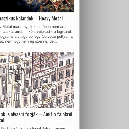
asszikus kalandok – Heavy Metal
 Metal már a nyitójelenetében nem árul
acskát arról, miként vélekedik a logikáról.
ugyanis a világűrből egy Corvette pottyan a
 az nemhogy nem ég szénné, de...
nk is olvasni fogják – Amit a falakról
kell
dás Unokáink sem fogják látni… avagy