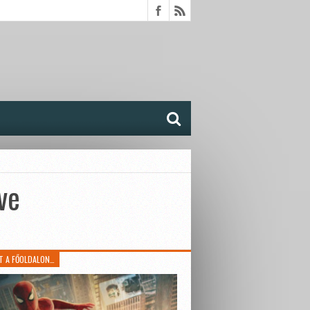
ve
T A FŐOLDALON…