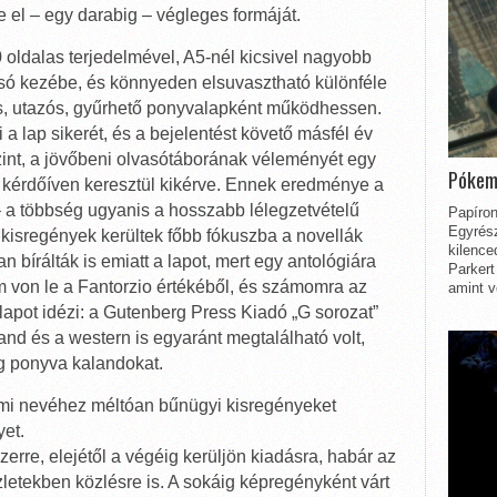
 el – egy darabig – végleges formáját.
0 oldalas terjedelmével, A5-nél kicsivel nagyobb
só kezébe, és könnyeden elsuvasztható különféle
ós, utazós, gyűrhető ponyvalapként működhessen.
 a lap sikerét, és a bejelentést követő másfél év
zint, a jövőbeni olvasótáborának véleményét egy
Pókem
t kérdőíven keresztül kikérve. Ennek eredménye a
– a többség ugyanis a hosszabb lélegzetvételű
Papíron
Egyrész
a kisregények kerültek főbb fókuszba a novellák
kilence
 bírálták is emiatt a lapot, mert egy antológiára
Parkert
 von le a Fantorzio értékéből, és számomra az
amint v
pot idézi: a Gutenberg Press Kiadó „G sorozat”
and és a western is egyaránt megtalálható volt,
ig ponyva kalandokat.
 ami nevéhez méltóan bűnügyi kisregényeket
yet.
zerre, elejétől a végéig kerüljön kiadásra, habár az
zletekben közlésre is. A sokáig képregényként várt