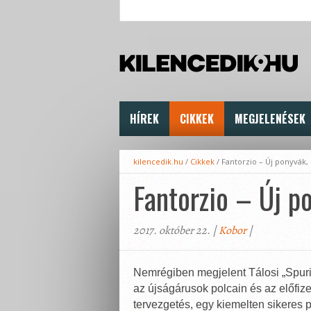
HÍREK
CIKKEK
MEGJELENÉSEK
kilencedik.hu
/
Cikkek
/
Fantorzio – Új ponyvák, 
Fantorzio – Új po
2017. október 22. |
Kobor
|
Nemrégiben megjelent Tálosi „Spuri
az újságárusok polcain és az előfiz
tervezgetés, egy kiemelten sikeres pá