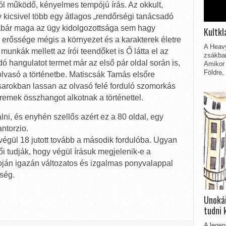
 jól működő, kényelmes tempójú írás. Az okkult,
 kicsivel több egy átlagos „rendőrségi tanácsadó
Habár maga az ügy kidolgozottsága sem hagy
Kultkl
 erőssége mégis a környezet és a karakterek életre
A Heavy
munkák mellett az írói teendőket is Ő látta el az
zsákbam
ó hangulatot termet már az első pár oldal során is,
Amikor 
Földre,
lvasó a történetbe. Matiscsák Tamás elsőre
sarokban lassan az olvasó felé forduló szomorkás
 remek összhangot alkotnak a történettel.
lni, és enyhén szellős azért ez a 80 oldal, egy
ntorzio.
 végül 18 jutott tovább a második fordulóba. Ugyan
ői tudják, hogy végül írásuk megjelenik-e a
apján igazán változatos és izgalmas ponyvalappal
ség.
Unokái
tudni 
A legen