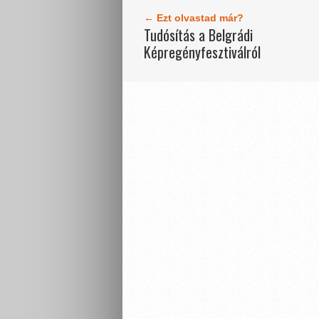
← Ezt olvastad már?
Tudósítás a Belgrádi
Képregényfesztiválról