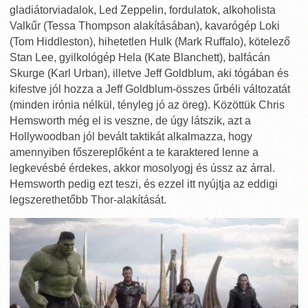
gladiátorviadalok, Led Zeppelin, fordulatok, alkoholista
Valkűr (Tessa Thompson alakításában), kavarógép Loki
(Tom Hiddleston), hihetetlen Hulk (Mark Ruffalo), kötelező
Stan Lee, gyilkológép Hela (Kate Blanchett), balfácán
Skurge (Karl Urban), illetve Jeff Goldblum, aki tógában és
kifestve jól hozza a Jeff Goldblum-összes űrbéli változatát
(minden irónia nélkül, tényleg jó az öreg). Közöttük Chris
Hemsworth még el is veszne, de úgy látszik, azt a
Hollywoodban jól bevált taktikát alkalmazza, hogy
amennyiben főszereplőként a te karaktered lenne a
legkevésbé érdekes, akkor mosolyogj és ússz az árral.
Hemsworth pedig ezt teszi, és ezzel itt nyújtja az eddigi
legszerethetőbb Thor-alakítását.