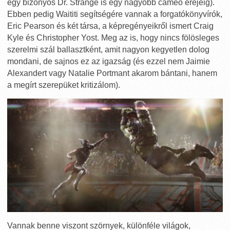
egy bizonyos Dr. Strange is egy nagyobb cameo erejéig).
Ebben pedig Waititi segítségére vannak a forgatókönyvírók,
Eric Pearson és két társa, a képregényeikről ismert Craig
Kyle és Christopher Yost. Meg az is, hogy nincs fölösleges
szerelmi szál ballasztként, amit nagyon kegyetlen dolog
mondani, de sajnos ez az igazság (és ezzel nem Jaimie
Alexandert vagy Natalie Portmant akarom bántani, hanem
a megírt szerepüket kritizálom).
Vannak benne viszont szörnyek, különféle világok,