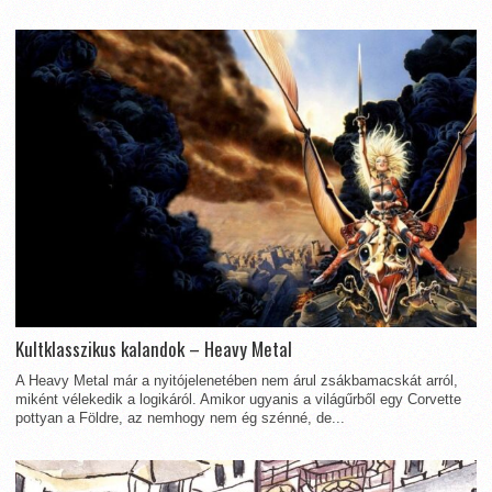
Kultklasszikus kalandok – Heavy Metal
A Heavy Metal már a nyitójelenetében nem árul zsákbamacskát arról,
miként vélekedik a logikáról. Amikor ugyanis a világűrből egy Corvette
pottyan a Földre, az nemhogy nem ég szénné, de...