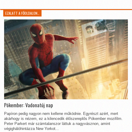
EZALATT A FŐOLDALON…
Pókember: Vadonatúj nap
Papíron pedig nagyon nem kellene működnie. Egyrészt azért, mert
akárhogy is nézem, ez a kilencedik élőszereplős Pókember mozifilm.
Peter Parkert már számtalanszor láttuk a nagyvásznon, amint
végighálóhintázza New Yorkot...