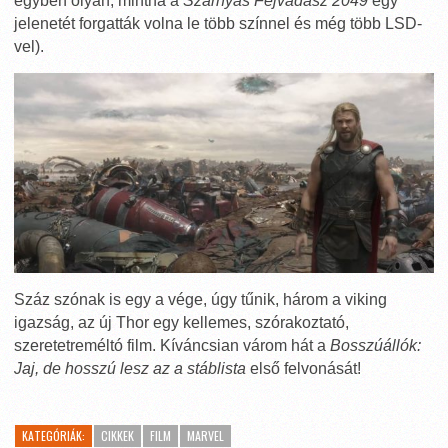
egyben olyan, mintha a
Szárnyas Fejvadász 2049
egy
jelenetét forgatták volna le több színnel és még több LSD-
vel).
Száz szónak is egy a vége, úgy tűnik, három a viking
igazság, az új Thor egy kellemes, szórakoztató,
szeretetreméltó film. Kíváncsian várom hát a
Bosszúállók:
Jaj, de hosszú lesz az a stáblista
első felvonását!
KATEGÓRIÁK:
CIKKEK
FILM
MARVEL