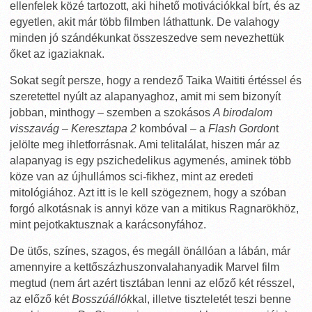
ellenfelek közé tartozott, aki hihető motivációkkal bírt, és az
egyetlen, akit már több filmben láthattunk. De valahogy
minden jó szándékunkat összeszedve sem nevezhettük
őket az igaziaknak.
Sokat segít persze, hogy a rendező Taika Waititi értéssel és
szeretettel nyúlt az alapanyaghoz, amit mi sem bizonyít
jobban, minthogy – szemben a szokásos
A birodalom
visszavág
–
Keresztapa 2
kombóval – a
Flash Gordon
t
jelölte meg ihletforrásnak. Ami telitalálat, hiszen már az
alapanyag is egy pszichedelikus agymenés, aminek több
köze van az újhullámos sci-fikhez, mint az eredeti
mitológiához. Azt itt is le kell szögeznem, hogy a szóban
forgó alkotásnak is annyi köze van a mitikus Ragnarökhöz,
mint pejotkaktusznak a karácsonyfához.
De ütős, színes, szagos, és megáll önállóan a lábán, már
amennyire a kettőszázhuszonvalahanyadik Marvel film
megtud (nem árt azért tisztában lenni az előző két résszel,
az előző két
Bosszúállók
kal, illetve tiszteletét teszi benne