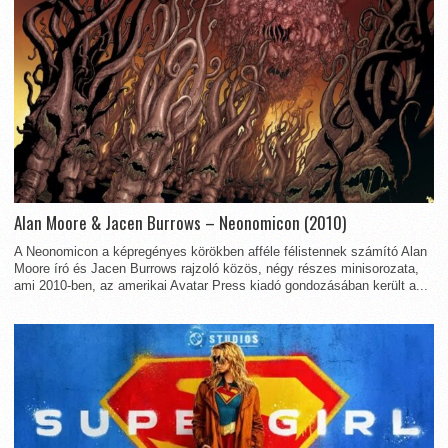
Alan Moore & Jacen Burrows – Neonomicon (2010)
A Neonomicon a képregényes körökben afféle félistennek számító Alan
Moore író és Jacen Burrows rajzoló közös, négy részes minisorozata,
ami 2010-ben, az amerikai Avatar Press kiadó gondozásában került a...