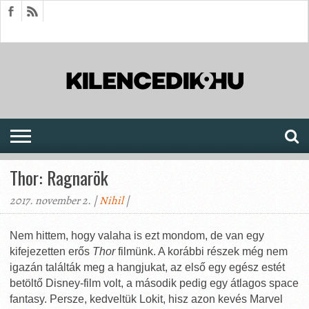
HÍREK
CIKKEK
MEGJELENÉSEK
AKTUÁLIS
SAJTÓARCHÍVUM
FÓRUM
SOROZATOK
Thor: Ragnarök
2017. november 2. |
Nihil
|
Nem hittem, hogy valaha is ezt mondom, de van egy
kifejezetten erős
Thor
filmünk. A korábbi részek még nem
igazán találták meg a hangjukat, az első egy egész estét
betöltő Disney-film volt, a második pedig egy átlagos space
fantasy. Persze, kedveltük Lokit, hisz azon kevés Marvel