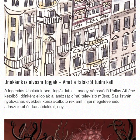
Unokáink is olvasni fogják – Amit a falakról tudni kell
A legendás Unokáink sem fogják látni… avagy városvédő Pallas Athéné
kezéből időnként ellopják a lándzsát című televízió műsor, Sas István
nyolcvanas évekbeli korszakalkotó reklámfilmjei megelevenedő
atlaszokkal és kariatidákkal, egy...