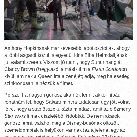
Anthony Hopkinsnak már kevesebb lapot osztottak, ahogy
a többi asgardi közül is egyedül Idris Elba Heimdalljának
jut valami szerep. Viszont jó tudni, hogy Surtur hangját
Clancy Brown (
Hegylakó
, a másik film a
Flash Gordon
on
kívül, aminek a Queen írta a zenéjét) adja, még ha esetleg
szinkronosan is nézzük a filmet.
Persze, ha nagyon gonosz akarnék lenni, akkor hibául
róhatnám fel, hogy Sakaar mintha tudatosan úgy jött volna
létre, hogy a stáb összekukázta mindazt, amit az előzmény
Star Wars
filmek díszletéből kidobtak. De nem akarok
gonosz lenni, valahol még a Disney-busónak öltözött
szemétdombiak is helyükön vannak (az a jelenet egy az