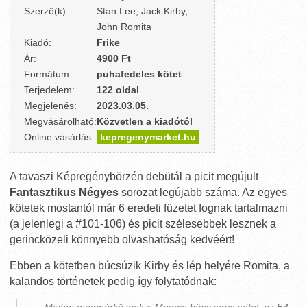
Szerző(k):
Stan Lee, Jack Kirby,
John Romita
Kiadó:
Frike
Ár:
4900 Ft
Formátum:
puhafedeles kötet
Terjedelem:
122 oldal
Megjelenés:
2023.03.05.
Megvásárolható:
Közvetlen a kiadótól
Online vásárlás:
kepregenymarket.hu
A tavaszi Képregénybörzén debütál a picit megújult
Fantasztikus Négyes
sorozat legújabb száma. Az egyes
kötetek mostantól már 6 eredeti füzetet fognak tartalmazni
(a jelenlegi a #101-106) és picit szélesebbek lesznek a
gerincközeli könnyebb olvashatóság kedvéért!
Ebben a kötetben búcsúzik Kirby és lép helyére Romita, a
kalandos történetek pedig így folytatódnak: