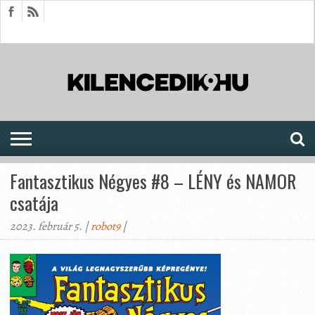
HÍREK
CIKKEK
MEGJELENÉSEK
AKTUÁLIS
SAJTÓARCHÍVUM
FÓRUM
SOROZATOK
Fantasztikus Négyes #8 – LÉNY és NAMOR
csatája
2023. február 5. |
robot9
|