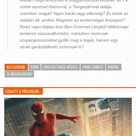
Miután megmérkőznek a Maggia bűnszervezettel, az F4
szinte azonnal Namorral, a Tengerjáróval találja
szemben magát! Vajon barát vagy ellenség? És kinek az
oldalán áll, amikor Magneto az emberiséget fenyegeti?
Reed vajon képes lesz Ben Grimmet Lényből hétköznapi
emberré visszaváltoztatni, miközben nemcsak
szupergonoszokkal gyűlik meg a bajuk, hanem egy
utcán garázdálkodó szörnnyel is?
KATEGÓRIÁK:
49KB
FANTASZTIKUS NÉGYES
FRIKE COMICS
MARVEL
ÚJ MEGJELENÉSEK
EZALATT A FŐOLDALON…