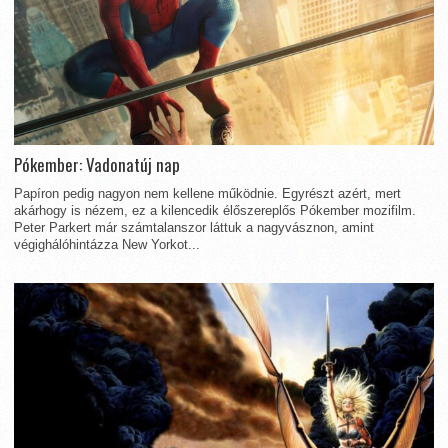
Pókember: Vadonatúj nap
Papíron pedig nagyon nem kellene működnie. Egyrészt azért, mert
akárhogy is nézem, ez a kilencedik élőszereplős Pókember mozifilm.
Peter Parkert már számtalanszor láttuk a nagyvásznon, amint
végighálóhintázza New Yorkot...