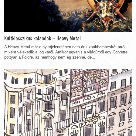
Kultklasszikus kalandok – Heavy Metal
A Heavy Metal már a nyitójelenetében nem árul zsákbamacskát arról,
miként vélekedik a logikáról. Amikor ugyanis a világűrből egy Corvette
pottyan a Földre, az nemhogy nem ég szénné, de...