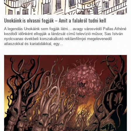
Unokáink is olvasni fogják – Amit a falakról tudni kell
A legendás Unokáink sem fogják látni… avagy városvédő Pallas Athéné
kezéből időnként ellopják a lándzsát című televízió műsor, Sas István
nyolcvanas évekbeli korszakalkotó reklámfilmjei megelevenedő
atlaszokkal és kariatidákkal, egy...