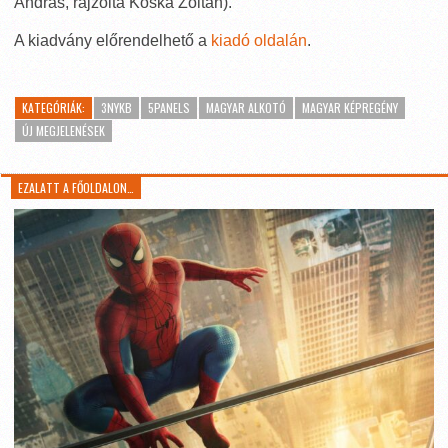
András, rajzolta Koska Zoltán).
A kiadvány előrendelhető a
kiadó oldalán
.
KATEGÓRIÁK:
3NYKB
5PANELS
MAGYAR ALKOTÓ
MAGYAR KÉPREGÉNY
ÚJ MEGJELENÉSEK
EZALATT A FŐOLDALON…