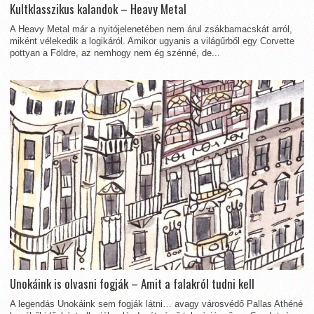
Kultklasszikus kalandok – Heavy Metal
A Heavy Metal már a nyitójelenetében nem árul zsákbamacskát arról,
miként vélekedik a logikáról. Amikor ugyanis a világűrből egy Corvette
pottyan a Földre, az nemhogy nem ég szénné, de...
Unokáink is olvasni fogják – Amit a falakról tudni kell
A legendás Unokáink sem fogják látni… avagy városvédő Pallas Athéné