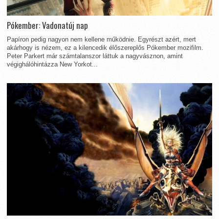
Pókember: Vadonatúj nap
Papíron pedig nagyon nem kellene működnie. Egyrészt azért, mert
akárhogy is nézem, ez a kilencedik élőszereplős Pókember mozifilm.
Peter Parkert már számtalanszor láttuk a nagyvásznon, amint
végighálóhintázza New Yorkot...