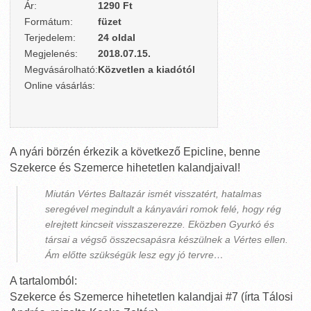
Ár:
1290 Ft
Formátum:
füzet
Terjedelem:
24 oldal
Megjelenés:
2018.07.15.
Megvásárolható:
Közvetlen a kiadótól
Online vásárlás:
A nyári börzén érkezik a következő Epicline, benne
Szekerce és Szemerce hihetetlen kalandjaival!
Miután Vértes Baltazár ismét visszatért, hatalmas
seregével megindult a kányavári romok felé, hogy rég
elrejtett kincseit visszaszerezze. Eközben Gyurkó és
társai a végső összecsapásra készülnek a Vértes ellen.
Ám előtte szükségük lesz egy jó tervre…
A tartalomból:
Szekerce és Szemerce hihetetlen kalandjai #7 (írta Tálosi