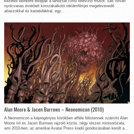
kezéből időnként ellopják a lándzsát című televízió műsor, Sas István
nyolcvanas évekbeli korszakalkotó reklámfilmjei megelevenedő
atlaszokkal és kariatidákkal, egy...
Alan Moore & Jacen Burrows – Neonomicon (2010)
A Neonomicon a képregényes körökben afféle félistennek számító Alan
Moore író és Jacen Burrows rajzoló közös, négy részes minisorozata,
ami 2010-ben, az amerikai Avatar Press kiadó gondozásában került a...