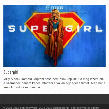
Supergirl
Milly Alcock kamasz kriptoni hőse nem csak repülni tud meg lézert lőni
a szeméből, hanem képes eltartani a vállán egy egész filmet. Mert hát a
smirgli modora és traumái...
© 2003-2013. kepregeny.net / 2013-2026. kilencedik.hu - képregények és a többi