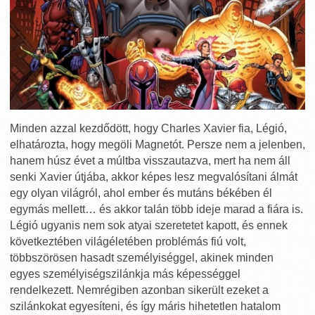
Minden azzal kezdődött, hogy Charles Xavier fia, Légió,
elhatározta, hogy megöli Magnetót. Persze nem a jelenben,
hanem húsz évet a múltba visszautazva, mert ha nem áll
senki Xavier útjába, akkor képes lesz megvalósítani álmát
egy olyan világról, ahol ember és mutáns békében él
egymás mellett… és akkor talán több ideje marad a fiára is.
Légió ugyanis nem sok atyai szeretetet kapott, és ennek
következtében világéletében problémás fiú volt,
többszörösen hasadt személyiséggel, akinek minden
egyes személyiségszilánkja más képességgel
rendelkezett. Nemrégiben azonban sikerült ezeket a
szilánkokat egyesíteni, és így máris hihetetlen hatalom