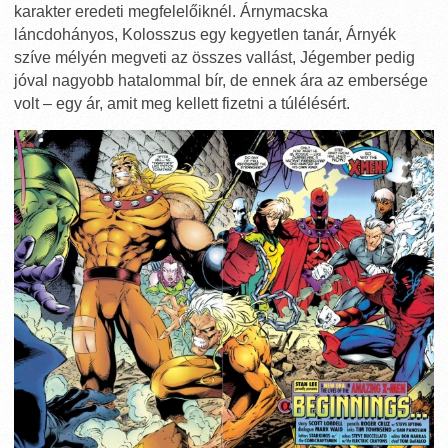
karakter eredeti megfelelőiknél. Árnymacska
láncdohányos, Kolosszus egy kegyetlen tanár, Árnyék
szíve mélyén megveti az összes vallást, Jégember pedig
jóval nagyobb hatalommal bír, de ennek ára az embersége
volt – egy ár, amit meg kellett fizetni a túlélésért.