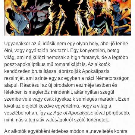
Ugyanakkor az új idősík nem egy olyan hely, ahol jó lenne
élni, vagy egyáltalán beutazni. Egy könyörtelen, beteg
világ, ami nélkülözi nemcsak a high fantasyk, de a legtöbb
poszt-apokaliptikus mű romantikáját is. Az alkotók
kendőzetlen brutalitással ábrázolják Apokalipszis
rezsimjét, ami szinte egy az egyben a náci Németországon
alapul. Ráadásul az új birodalom eszméje testben és
lélekben is megfertőz mindenkit, akár nyíltan szegül
szembe vele vagy csak igyekszik semleges maradni. Ezen
kívül az elejétől kezdve egyértelmű, hogy a világ a
vesztébe rohan, így az
Age of Apocalypse
jóval pörgősebb,
mint más alternatív valóságokról szóló történetek.
Az alkotók egyébként érdekes módon a „neveltetés kontra