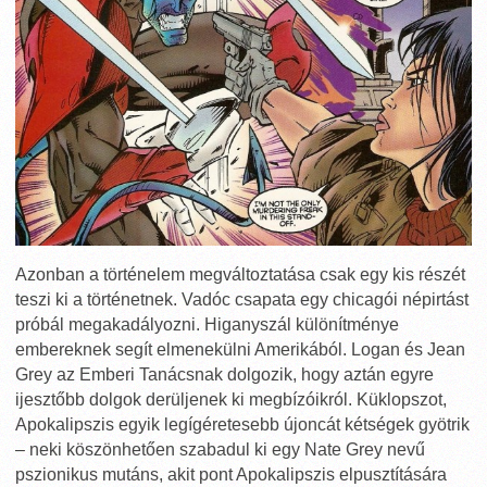
Azonban a történelem megváltoztatása csak egy kis részét
teszi ki a történetnek. Vadóc csapata egy chicagói népirtást
próbál megakadályozni. Higanyszál különítménye
embereknek segít elmenekülni Amerikából. Logan és Jean
Grey az Emberi Tanácsnak dolgozik, hogy aztán egyre
ijesztőbb dolgok derüljenek ki megbízóikról. Küklopszot,
Apokalipszis egyik legígéretesebb újoncát kétségek gyötrik
– neki köszönhetően szabadul ki egy Nate Grey nevű
pszionikus mutáns, akit pont Apokalipszis elpusztítására