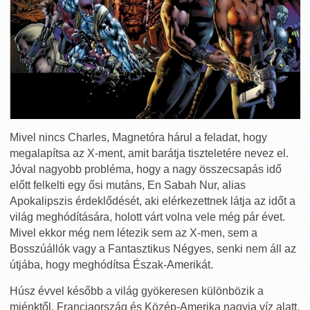
Mivel nincs Charles, Magnetóra hárul a feladat, hogy
megalapítsa az X-ment, amit barátja tiszteletére nevez el.
Jóval nagyobb probléma, hogy a nagy összecsapás idő
előtt felkelti egy ősi mutáns, En Sabah Nur, alias
Apokalipszis érdeklődését, aki elérkezettnek látja az időt a
világ meghódítására, holott várt volna vele még pár évet.
Mivel ekkor még nem létezik sem az X-men, sem a
Bosszúállók vagy a Fantasztikus Négyes, senki nem áll az
útjába, hogy meghódítsa Észak-Amerikát.
Húsz évvel később a világ gyökeresen különbözik a
miénktől. Franciaország és Közép-Amerika nagyja víz alatt.