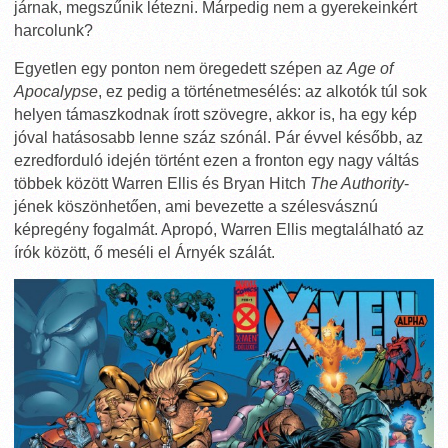
járnak, megszűnik létezni. Márpedig nem a gyerekeinkért
harcolunk?
Egyetlen egy ponton nem öregedett szépen az
Age of
Apocalypse
, ez pedig a történetmesélés: az alkotók túl sok
helyen támaszkodnak írott szövegre, akkor is, ha egy kép
jóval hatásosabb lenne száz szónál. Pár évvel később, az
ezredforduló idején történt ezen a fronton egy nagy váltás
többek között Warren Ellis és Bryan Hitch
The Authority
-
jének köszönhetően, ami bevezette a szélesvásznú
képregény fogalmát. Apropó, Warren Ellis megtalálható az
írók között, ő meséli el Árnyék szálát.