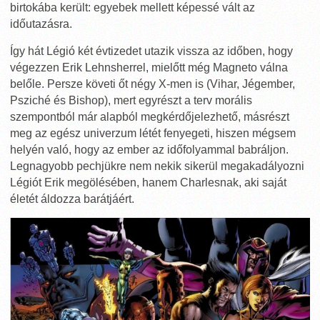
birtokába került: egyebek mellett képessé vált az
időutazásra.
Így hát Légió két évtizedet utazik vissza az időben, hogy
végezzen Erik Lehnsherrel, mielőtt még Magneto válna
belőle. Persze követi őt négy X-men is (Vihar, Jégember,
Psziché és Bishop), mert egyrészt a terv morális
szempontból már alapból megkérdőjelezhető, másrészt
meg az egész univerzum létét fenyegeti, hiszen mégsem
helyén való, hogy az ember az időfolyammal babráljon.
Legnagyobb pechjükre nem nekik sikerül megakadályozni
Légiót Erik megölésében, hanem Charlesnak, aki saját
életét áldozza barátjáért.