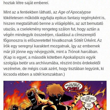
hoztak létre saját emberei.
Mint az a fentiekben látható, az
Age of Apocalypse
tökéletesen működik egyfajta epikus fantasy regényként is,
hiszen megtalálható benne a világépítés, az azt bemutató
utazás, a cselekmény rengeteg szálon fut, hogy aztán a
végén mindegyik összeérjen, ráadásul a címszereplő
főgonoszra is előszeretettel hivatkoznak Sötét Úrként. Az
írók egy seregnyi karaktert mozgatnak, így az embernek
már jól jönne egy névjegyzék, mint a
Trónok harcá
ban.
(Kap is egyet, a második kötetben Apokalipszis egyik
szolgája betör ura archívumába, részint önös érdekektől
vezérelve, de mégis csak azért, hogy tisztában legyünk, ki
kicsoda ebben a sötét korszakban.)