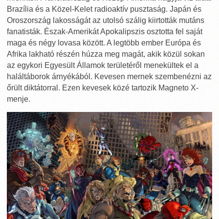
Brazília és a Közel-Kelet radioaktív pusztaság. Japán és
Oroszország lakosságát az utolsó szálig kiirtották mutáns
fanatisták. Észak-Amerikát Apokalipszis osztotta fel saját
maga és négy lovasa között. A legtöbb ember Európa és
Afrika lakható részén húzza meg magát, akik közül sokan
az egykori Egyesült Államok területéről menekültek el a
haláltáborok árnyékából. Kevesen mernek szembenézni az
őrült diktátorral. Ezen kevesek közé tartozik Magneto X-
menje.