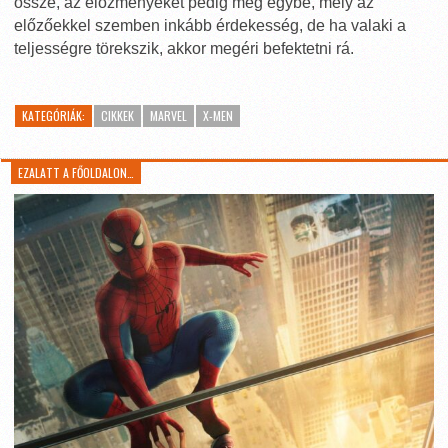
össze, az előzményeket pedig még egybe, mely az
előzőekkel szemben inkább érdekesség, de ha valaki a
teljességre törekszik, akkor megéri befektetni rá.
KATEGÓRIÁK:
CIKKEK
MARVEL
X-MEN
EZALATT A FŐOLDALON…