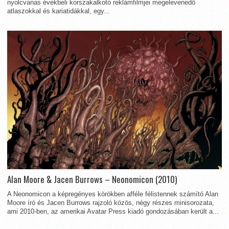
nyolcvanas évekbeli korszakalkotó reklámfilmjei megelevenedő
atlaszokkal és kariatidákkal, egy...
Alan Moore & Jacen Burrows – Neonomicon (2010)
A Neonomicon a képregényes körökben afféle félistennek számító Alan
Moore író és Jacen Burrows rajzoló közös, négy részes minisorozata,
ami 2010-ben, az amerikai Avatar Press kiadó gondozásában került a...