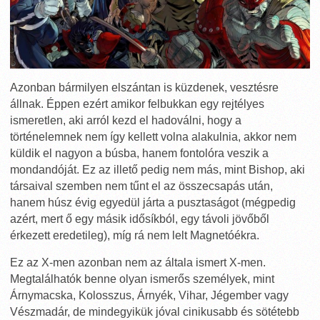
Azonban bármilyen elszántan is küzdenek, vesztésre
állnak. Éppen ezért amikor felbukkan egy rejtélyes
ismeretlen, aki arról kezd el hadoválni, hogy a
történelemnek nem így kellett volna alakulnia, akkor nem
küldik el nagyon a búsba, hanem fontolóra veszik a
mondandóját. Ez az illető pedig nem más, mint Bishop, aki
társaival szemben nem tűnt el az összecsapás után,
hanem húsz évig egyedül járta a pusztaságot (mégpedig
azért, mert ő egy másik idősíkból, egy távoli jövőből
érkezett eredetileg), míg rá nem lelt Magnetóékra.
Ez az X-men azonban nem az általa ismert X-men.
Megtalálhatók benne olyan ismerős személyek, mint
Árnymacska, Kolosszus, Árnyék, Vihar, Jégember vagy
Vészmadár, de mindegyikük jóval cinikusabb és sötétebb