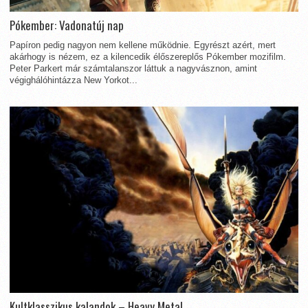
Pókember: Vadonatúj nap
Papíron pedig nagyon nem kellene működnie. Egyrészt azért, mert
akárhogy is nézem, ez a kilencedik élőszereplős Pókember mozifilm.
Peter Parkert már számtalanszor láttuk a nagyvásznon, amint
végighálóhintázza New Yorkot...
Kultklasszikus kalandok – Heavy Metal