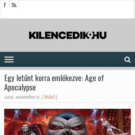
HÍREK
CIKKEK
MEGJELENÉSEK
AKTUÁLIS
SAJTÓARCHÍVUM
FÓRUM
SOROZATOK
Egy letűnt korra emlékezve: Age of
Apocalypse
2015. november 11. |
Nihil
|