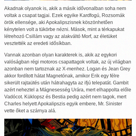
Akadnak olyanok is, akik a másik idővonalban soha nem
voltak a csapat tagjai. Ezek egyike Kardfogú, Rozsomák
örök ellensége, aki Apokalipszisnek köszönhetően
kénytelen volt a tükörbe nézni. Mások, mint a térkapukat
létrehozó Csillám vagy az alakváltó Morf, az életüket
vesztették az eredeti idősíkban.
Vannak azonban olyan karakterek is, akik az egykori
valóságban régi motoros csapattagok voltak, az új világban
azonban nem tartoznak az X-menhez. Logan és Jean Grey
akkor fordított hátat Magnetónak, amikor Erik egy félre
sikerült rajtaütés után hátrahagyta az ifjú telepatát. Gambit
azért neheztel a Mágnesesség Urára, mert elhappolta előle
Vadócot. Küklopsz és Bestia pedig azért nem tagok, mert
Charles helyett Apokalipszis egyik embere, Mr. Sinister
vette őket a szárnya alá.