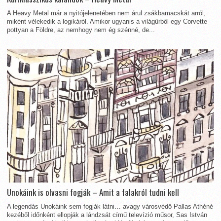
A Heavy Metal már a nyitójelenetében nem árul zsákbamacskát arról,
miként vélekedik a logikáról. Amikor ugyanis a világűrből egy Corvette
pottyan a Földre, az nemhogy nem ég szénné, de...
Unokáink is olvasni fogják – Amit a falakról tudni kell
A legendás Unokáink sem fogják látni… avagy városvédő Pallas Athéné
kezéből időnként ellopják a lándzsát című televízió műsor, Sas István