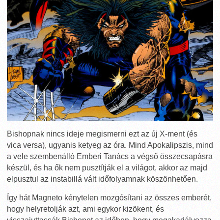
Bishopnak nincs ideje megismerni ezt az új X-ment (és
vica versa), ugyanis ketyeg az óra. Mind Apokalipszis, mind
a vele szembenálló Emberi Tanács a végső összecsapásra
készül, és ha ők nem pusztítják el a világot, akkor az majd
elpusztul az instabillá vált időfolyamnak köszönhetően.
Így hát Magneto kénytelen mozgósítani az összes emberét,
hogy helyretolják azt, ami egykor kizökent, és