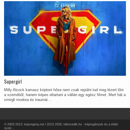
Supergirl
Milly Alcock kamasz kriptoni hőse nem csak repülni tud meg lézert lőni
a szeméből, hanem képes eltartani a vállán egy egész filmet. Mert hát a
smirgli modora és traumái...
© 2003-2013. kepregeny.net / 2013-2026. kilencedik.hu - képregények és a többi
nyolc...