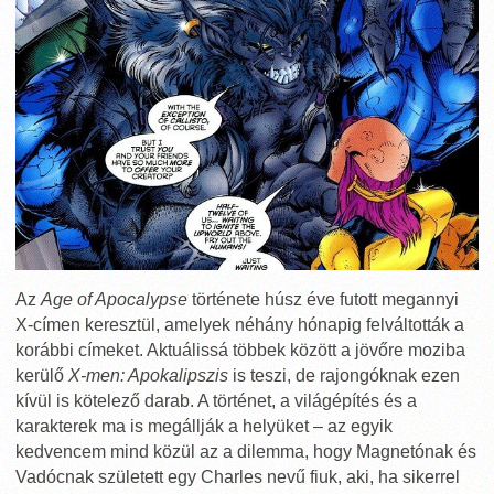
Az
Age of Apocalypse
története húsz éve futott megannyi
X-címen keresztül, amelyek néhány hónapig felváltották a
korábbi címeket. Aktuálissá többek között a jövőre moziba
kerülő
X-men: Apokalipszis
is teszi, de rajongóknak ezen
kívül is kötelező darab. A történet, a világépítés és a
karakterek ma is megállják a helyüket – az egyik
kedvencem mind közül az a dilemma, hogy Magnetónak és
Vadócnak született egy Charles nevű fiuk, aki, ha sikerrel