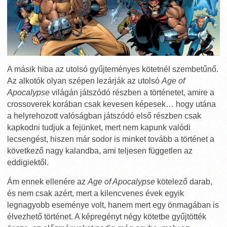
A másik hiba az utolsó gyűjteményes kötetnél szembetűnő.
Az alkotók olyan szépen lezárják az utolsó
Age of
Apocalypse
világán játszódó részben a történetet, amire a
crossoverek korában csak kevesen képesek… hogy utána
a helyrehozott valóságban játszódó első részben csak
kapkodni tudjuk a fejünket, mert nem kapunk valódi
lecsengést, hiszen már sodor is minket tovább a történet a
következő nagy kalandba, ami teljesen független az
eddigiektől.
Ám ennek ellenére az
Age of Apocalypse
kötelező darab,
és nem csak azért, mert a kilencvenes évek egyik
legnagyobb eseménye volt, hanem mert egy önmagában is
élvezhető történet. A képregényt négy kötetbe gyűjtötték