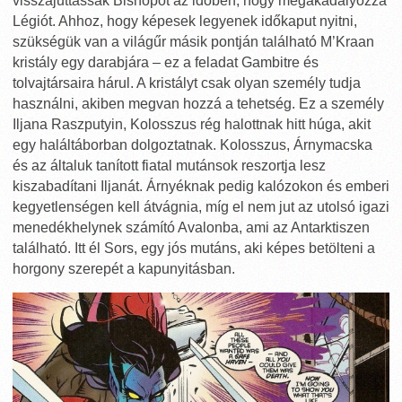
visszajuttassák Bishopot az időben, hogy megakadályozza
Légiót. Ahhoz, hogy képesek legyenek időkaput nyitni,
szükségük van a világűr másik pontján található M’Kraan
kristály egy darabjára – ez a feladat Gambitre és
tolvajtársaira hárul. A kristályt csak olyan személy tudja
használni, akiben megvan hozzá a tehetség. Ez a személy
Iljana Raszputyin, Kolosszus rég halottnak hitt húga, akit
egy haláltáborban dolgoztatnak. Kolosszus, Árnymacska
és az általuk tanított fiatal mutánsok reszortja lesz
kiszabadítani Iljanát. Árnyéknak pedig kalózokon és emberi
kegyetlenségen kell átvágnia, míg el nem jut az utolsó igazi
menedékhelynek számító Avalonba, ami az Antarktiszen
található. Itt él Sors, egy jós mutáns, aki képes betölteni a
horgony szerepét a kapunyitásban.