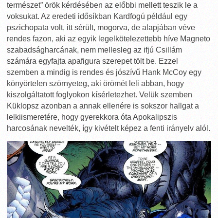
természet” örök kérdésében az előbbi mellett teszik le a
voksukat. Az eredeti idősíkban Kardfogú például egy
pszichopata volt, itt sérült, mogorva, de alapjában véve
rendes fazon, aki az egyik legelkötelezettebb híve Magneto
szabadságharcának, nem mellesleg az ifjú Csillám
számára egyfajta apafigura szerepet tölt be. Ezzel
szemben a mindig is rendes és jószívű Hank McCoy egy
könyörtelen szörnyeteg, aki örömét leli abban, hogy
kiszolgáltatott foglyokon kísérletezhet. Velük szemben
Küklopsz azonban a annak ellenére is sokszor hallgat a
lelkiismeretére, hogy gyerekkora óta Apokalipszis
harcosának nevelték, így kivételt képez a fenti irányelv alól.