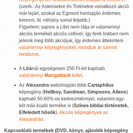
(szerk.: Az Asterixekre és Tintinekre vonatkozó akció
már lejárt, azokat az Egmont honlapján érdemes
keresni, ld. néhány sorral feljebb.)
Figyelem: sajnos a Libri nem látja el valamennyi
akciós termékét akciós cetlivel, így fenti linkben nem
jelenik meg több akciójuk, így érdemes áttekinteni
valamennyi képregényüket, mondjuk ár szerint
rendezve
.
A
Lírá
nál egységesen 250 Ft-ért kapható
valamennyi
Mangattack
kötet
.
Az
Alexandra
webshopján több
Cartaphilus
képregény (
Hellboy, Sandman, Simpsons, Aliens
)
kapható 50-60%-os kedvezménnyel, valamint egy-
két más kiadó terméke is (
Színes bibliai történetek,
Elfeledett hősök
).
Akciós képregények az
Alexandrán
.
Kapcsolódó termékek (DVD, könyv, ajándék képregény