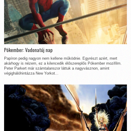
Pókember: Vadonatúj nap
Papíron pedig nagyon nem kellene működnie. Egyrészt azért, mert
akárhogy is nézem, ez a kilencedik élőszereplős Pókember mozifilm.
Peter Parkert már számtalanszor láttuk a nagyvásznon, amint
végighálóhintázza New Yorkot...