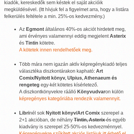
kiadók, kereskedők sem késtek el saját akcióik
megküldésével. (Itt hívjuk fel a figyelmet arra, hogy a listára
felkerülés feltétele a min. 25%-os kedvezmény.)
Az
Egmont
általános 40%-os akciót hirdetett meg,
ami érvényes valamennyi eddig megjelent
Asterix
és
Tintin
kötetre.
A kötetek innen rendelhetőek meg.
Több mára nem igazán aktív képregénykiadó teljes
választéka diszkontárakon kapható:
Art
Comix/Nyitott könyv, Ulpius, Athenaeum és
rengeteg
egy-két kötetes kísérletező.
A diszkontkönyvekre ráálló
Könyvudvar
on külön
képregényes kategóriába rendezik valamennyit.
Libri
nél sok
Nyitott könyv/Art Comix
szerepel a
2+1 akcióban, de néhány
Tintin, Asterix
és
egyéb
kiadvány is szerepel 25-50%-os kedvezménnyel.
Képregényekre szűkített akciós listájuk itt érhető el.