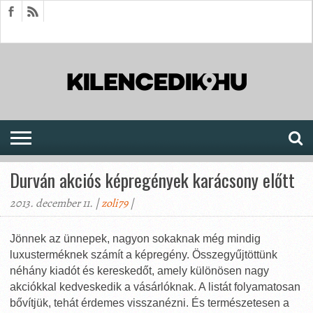
HÍREK
CIKKEK
MEGJELENÉSEK
AKTUÁLIS
SAJTÓARCHÍVUM
FÓRUM
SOROZATOK
Durván akciós képregények karácsony előtt
2013. december 11. |
zoli79
|
Jönnek az ünnepek, nagyon sokaknak még mindig
luxusterméknek számít a képregény. Összegyűjtöttünk
néhány kiadót és kereskedőt, amely különösen nagy
akciókkal kedveskedik a vásárlóknak. A listát folyamatosan
bővítjük, tehát érdemes visszanézni. És természetesen a