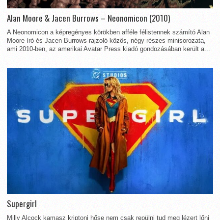
Alan Moore & Jacen Burrows – Neonomicon (2010)
A Neonomicon a képregényes körökben afféle félistennek számító Alan
Moore író és Jacen Burrows rajzoló közös, négy részes minisorozata,
ami 2010-ben, az amerikai Avatar Press kiadó gondozásában került a...
Supergirl
Milly Alcock kamasz kriptoni hőse nem csak repülni tud meg lézert lőni