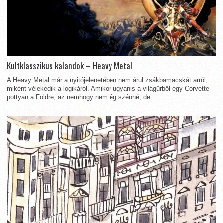
Kultklasszikus kalandok – Heavy Metal
A Heavy Metal már a nyitójelenetében nem árul zsákbamacskát arról,
miként vélekedik a logikáról. Amikor ugyanis a világűrből egy Corvette
pottyan a Földre, az nemhogy nem ég szénné, de...