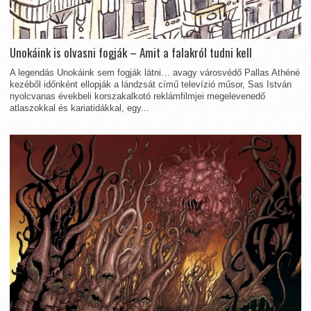
Unokáink is olvasni fogják – Amit a falakról tudni kell
A legendás Unokáink sem fogják látni… avagy városvédő Pallas Athéné
kezéből időnként ellopják a lándzsát című televízió műsor, Sas István
nyolcvanas évekbeli korszakalkotó reklámfilmjei megelevenedő
atlaszokkal és kariatidákkal, egy...