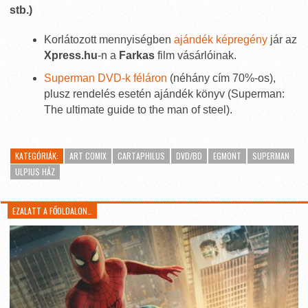
stb.)
Korlátozott mennyiségben
ajándék képregény
jár az
Xpress.hu
-n a
Farkas
film vásárlóinak.
Superman DVD-k féláron
(néhány cím 70%-os),
plusz rendelés esetén ajándék könyv (Superman:
The ultimate guide to the man of steel).
KATEGÓRIÁK:
ART COMIX
CARTAPHILUS
DVD/BD
EGMONT
SUPERMAN
ULPIUS HÁZ
EZALATT A FŐOLDALON…