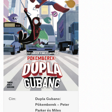
Cím:
Dupla Gubanc:
Pókemberek – Peter
Parker és Miles