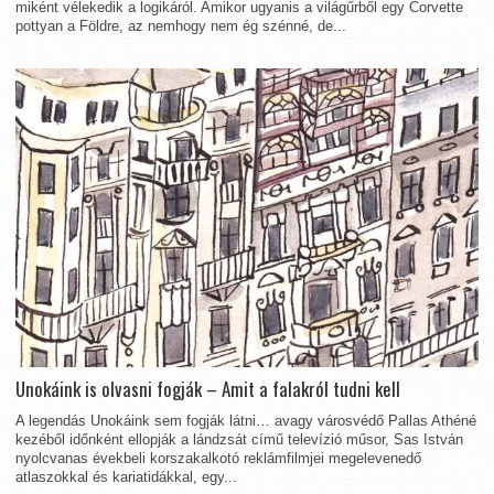
miként vélekedik a logikáról. Amikor ugyanis a világűrből egy Corvette
pottyan a Földre, az nemhogy nem ég szénné, de...
Unokáink is olvasni fogják – Amit a falakról tudni kell
A legendás Unokáink sem fogják látni… avagy városvédő Pallas Athéné
kezéből időnként ellopják a lándzsát című televízió műsor, Sas István
nyolcvanas évekbeli korszakalkotó reklámfilmjei megelevenedő
atlaszokkal és kariatidákkal, egy...