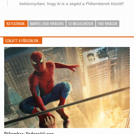
bebizonyítani, hogy ki is a segéd a Pókemberek között!
KATEGÓRIÁK:
MARVEL (VAD VIRÁGOK)
ÚJ MEGJELENÉSEK
VAD VIRÁGOK
EZALATT A FŐOLDALON…
Pókember: Vadonatúj nap