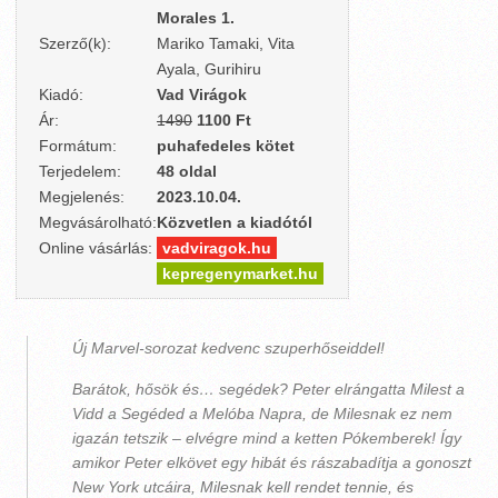
Morales 1.
Szerző(k):
Mariko Tamaki, Vita
Ayala, Gurihiru
Kiadó:
Vad Virágok
Ár:
1490
1100 Ft
Formátum:
puhafedeles kötet
Terjedelem:
48 oldal
Megjelenés:
2023.10.04.
Megvásárolható:
Közvetlen a kiadótól
Online vásárlás:
vadviragok.hu
kepregenymarket.hu
Új Marvel-sorozat kedvenc szuperhőseiddel!
Barátok, hősök és… segédek? Peter elrángatta Milest a
Vidd a Segéded a Melóba Napra, de Milesnak ez nem
igazán tetszik – elvégre mind a ketten Pókemberek! Így
amikor Peter elkövet egy hibát és rászabadítja a gonoszt
New York utcáira, Milesnak kell rendet tennie, és