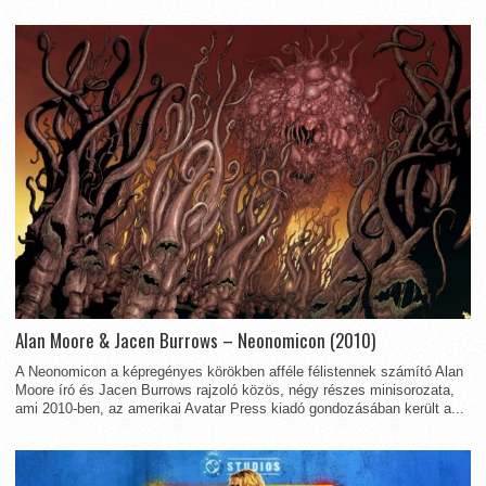
Alan Moore & Jacen Burrows – Neonomicon (2010)
A Neonomicon a képregényes körökben afféle félistennek számító Alan
Moore író és Jacen Burrows rajzoló közös, négy részes minisorozata,
ami 2010-ben, az amerikai Avatar Press kiadó gondozásában került a...