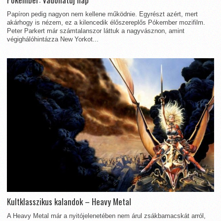
Papíron pedig nagyon nem kellene működnie. Egyrészt azért, mert
akárhogy is nézem, ez a kilencedik élőszereplős Pókember mozifilm.
Peter Parkert már számtalanszor láttuk a nagyvásznon, amint
végighálóhintázza New Yorkot...
Kultklasszikus kalandok – Heavy Metal
A Heavy Metal már a nyitójelenetében nem árul zsákbamacskát arról,