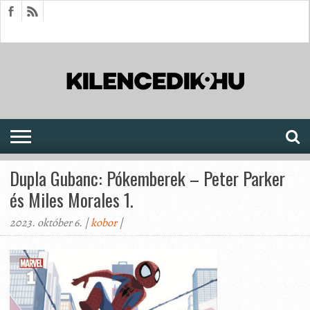
HÍREK
CIKKEK
MEGJELENÉSEK
AKTUÁLIS
SAJTÓARCHÍVUM
FÓRUM
SOROZATOK
Dupla Gubanc: Pókemberek – Peter Parker
és Miles Morales 1.
2023. október 6. |
kobor
|