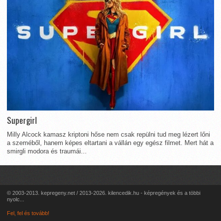
Supergirl
Milly Alcock kamasz kriptoni hőse nem csak repülni tud meg lézert lőni
a szeméből, hanem képes eltartani a vállán egy egész filmet. Mert hát a
smirgli modora és traumái...
© 2003-2013. kepregeny.net / 2013-2026. kilencedik.hu - képregények és a többi
nyolc...
Fel, fel és tovább!