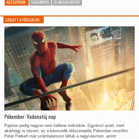
KATEGÓRIÁK:
EAGLEMOSS
ÚJ MEGJELENÉSEK
EZALATT A FŐOLDALON…
Pókember: Vadonatúj nap
Papíron pedig nagyon nem kellene működnie. Egyrészt azért, mert
akárhogy is nézem, ez a kilencedik élőszereplős Pókember mozifilm.
Peter Parkert már számtalanszor láttuk a nagyvásznon, amint