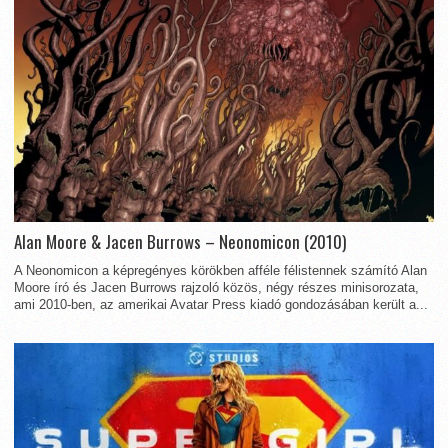
Alan Moore & Jacen Burrows – Neonomicon (2010)
A Neonomicon a képregényes körökben afféle félistennek számító Alan
Moore író és Jacen Burrows rajzoló közös, négy részes minisorozata,
ami 2010-ben, az amerikai Avatar Press kiadó gondozásában került a...