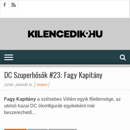
HÍREK
CIKKEK
MEGJELENÉSEK
AKTUÁLIS
SAJTÓARCHÍVUM
FÓRUM
SOROZATOK
DC Szuperhősök #23: Fagy Kapitány
2010. január 11. |
mano
|
Fagy Kapitány
a szélsebes
Villám
egyik főellensége, az
utolsó hazai DC ólomfigurák egyikeként már
beszerezhető…