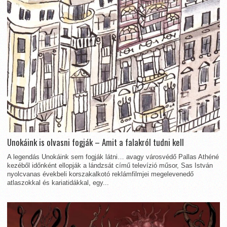
Unokáink is olvasni fogják – Amit a falakról tudni kell
A legendás Unokáink sem fogják látni… avagy városvédő Pallas Athéné
kezéből időnként ellopják a lándzsát című televízió műsor, Sas István
nyolcvanas évekbeli korszakalkotó reklámfilmjei megelevenedő
atlaszokkal és kariatidákkal, egy...