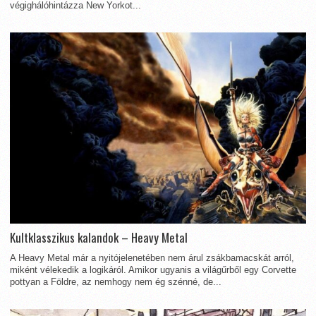
végighálóhintázza New Yorkot...
Kultklasszikus kalandok – Heavy Metal
A Heavy Metal már a nyitójelenetében nem árul zsákbamacskát arról,
miként vélekedik a logikáról. Amikor ugyanis a világűrből egy Corvette
pottyan a Földre, az nemhogy nem ég szénné, de...