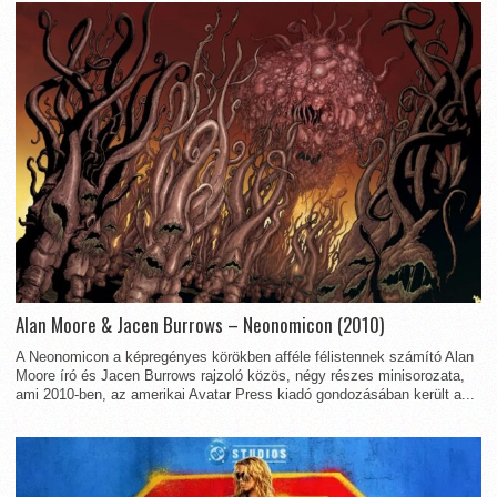
Alan Moore & Jacen Burrows – Neonomicon (2010)
A Neonomicon a képregényes körökben afféle félistennek számító Alan
Moore író és Jacen Burrows rajzoló közös, négy részes minisorozata,
ami 2010-ben, az amerikai Avatar Press kiadó gondozásában került a...