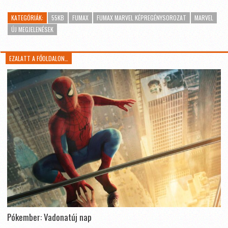
KATEGÓRIÁK:
55KB
FUMAX
FUMAX MARVEL KÉPREGÉNYSOROZAT
MARVEL
ÚJ MEGJELENÉSEK
EZALATT A FŐOLDALON…
Pókember: Vadonatúj nap