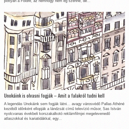
pottyan a Földre, az nemhogy nem ég szénné, de...
Unokáink is olvasni fogják – Amit a falakról tudni kell
A legendás Unokáink sem fogják látni… avagy városvédő Pallas Athéné
kezéből időnként ellopják a lándzsát című televízió műsor, Sas István
nyolcvanas évekbeli korszakalkotó reklámfilmjei megelevenedő
atlaszokkal és kariatidákkal, egy...