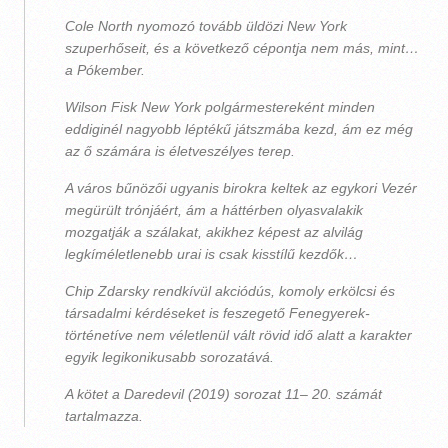
Cole North nyomozó tovább üldözi New York
szuperhőseit, és a következő cépontja nem más, mint…
a Pókember.
Wilson Fisk New York polgármestereként minden
eddiginél nagyobb léptékű játszmába kezd, ám ez még
az ő számára is életveszélyes terep.
A város bűnözői ugyanis birokra keltek az egykori Vezér
megürült trónjáért, ám a háttérben olyasvalakik
mozgatják a szálakat, akikhez képest az alvilág
legkíméletlenebb urai is csak kisstílű kezdők…
Chip Zdarsky rendkívül akciódús, komoly erkölcsi és
társadalmi kérdéseket is feszegető Fenegyerek-
történetíve nem véletlenül vált rövid idő alatt a karakter
egyik legikonikusabb sorozatává.
A kötet a Daredevil (2019) sorozat 11– 20. számát
tartalmazza.