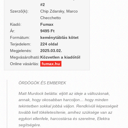
#2
Szerző(k):
Chip Zdarsky, Marco
Checchetto
Kiadó:
Fumax
Ár:
9495 Ft
Formátum:
keménytáblás kötet
Terjedelem:
224 oldal
Megjelenés:
2025.03.02.
Megvásárolható:
Közvetlen a kiadótól
Online vásárlás:
fumax.hu
ÖRDÖGÖK ÉS EMBEREK
Matt Murdock belátta: eljött az ideje a változásnak,
annak, hogy okosabban harcoljon… hogy minden
tekintetben sokkal jobbá váljon. Rendkívüli képességeit
tovább kell tökéletesítenie, amihez szüksége van az
egykori ellenfele, harcostársa és szerelme, Elektra
segítségére.