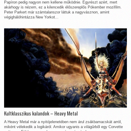
Papíron pedig nagyon nem kellene működnie. Egyrészt azért, mert
akárhogy is nézem, ez a kilencedik élőszereplős Pókember mozifilm.
Peter Parkert már számtalanszor láttuk a nagyvásznon, amint
végighálóhintázza New Yorkot...
Kultklasszikus kalandok – Heavy Metal
A Heavy Metal már a nyitójelenetében nem árul zsákbamacskát arról,
miként vélekedik a logikáról. Amikor ugyanis a világűrből egy Corvette