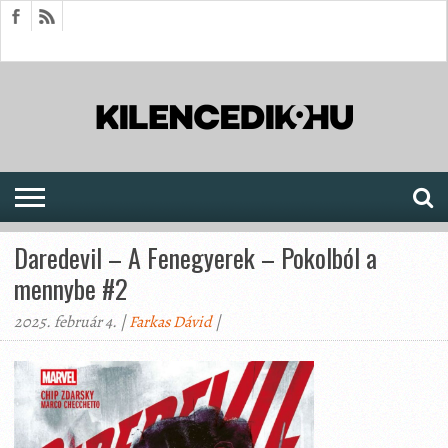
HÍREK
CIKKEK
MEGJELENÉSEK
AKTUÁLIS
SAJTÓARCHÍVUM
FÓRUM
SOROZATOK
Daredevil – A Fenegyerek – Pokolból a
mennybe #2
2025. február 4. |
Farkas Dávid
|