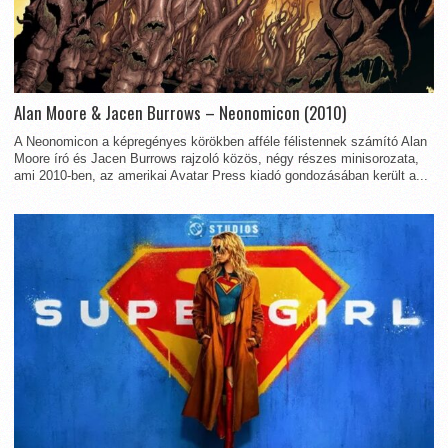
Alan Moore & Jacen Burrows – Neonomicon (2010)
A Neonomicon a képregényes körökben afféle félistennek számító Alan
Moore író és Jacen Burrows rajzoló közös, négy részes minisorozata,
ami 2010-ben, az amerikai Avatar Press kiadó gondozásában került a...