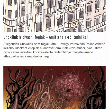
Unokáink is olvasni fogják – Amit a falakról tudni kell
A legendás Unokáink sem fogják látni… avagy városvédő Pallas Athéné
kezéből időnként ellopják a lándzsát című televízió műsor, Sas István
nyolcvanas évekbeli korszakalkotó reklámfilmjei megelevenedő
atlaszokkal és kariatidákkal, egy...