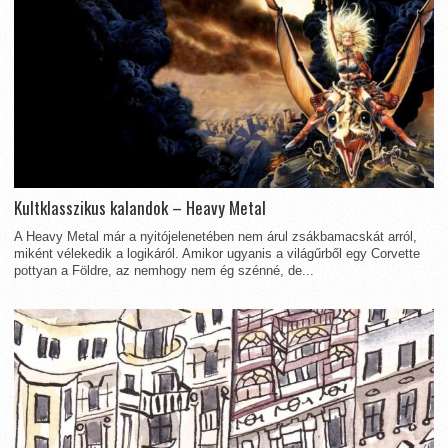
Kultklasszikus kalandok – Heavy Metal
A Heavy Metal már a nyitójelenetében nem árul zsákbamacskát arról,
miként vélekedik a logikáról. Amikor ugyanis a világűrből egy Corvette
pottyan a Földre, az nemhogy nem ég szénné, de...