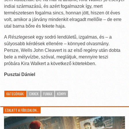
indiai származású, és azért fogalmazok így, mert
természetesen fogalma sincs, honnan jött, hiszen öt éves
volt, amikor a járvány mindenkit elragadt mellőle – de erre
utal barna bőre és fekete haja.
A
Részlegesek
egy sodró lendületű, izgalmas, és – a
súlyosabb kérdések ellenére – könnyed olvasmány.
Persze, Wells John Cleavert is az első regény után dobta
bele a mélyvízbe, szóval, meglátjuk, mennyire teszi
próbára Kira Walkert a következő kötetekben.
Pusztai Dániel
KATEGÓRIÁK:
CIKKEK
FUMAX
KÖNYV
EZALATT A FŐOLDALON…