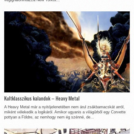
Kultklasszikus kalandok – Heavy Metal
A Heavy Metal már a nyitójelenetében nem árul zsákbamacskát arról,
miként vélekedik a logikáról. Amikor ugyanis a világűrből egy Corvette
pottyan a Földre, az nemhogy nem ég szénné, de...