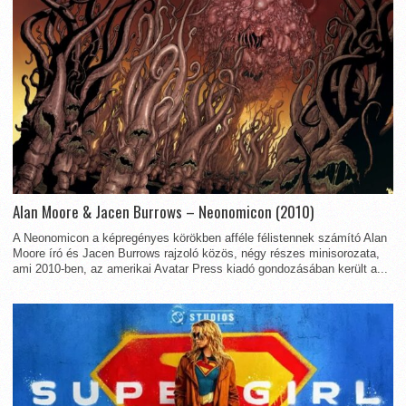
Alan Moore & Jacen Burrows – Neonomicon (2010)
A Neonomicon a képregényes körökben afféle félistennek számító Alan
Moore író és Jacen Burrows rajzoló közös, négy részes minisorozata,
ami 2010-ben, az amerikai Avatar Press kiadó gondozásában került a...