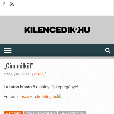
HÍREK
CIKKEK
MEGJELENÉSEK
AKTUÁLIS
SAJTÓARCHÍVUM
FÓRUM
SOROZATOK
„Cím nélkül”
2009. január 22. |
mano
|
Lakatos István
5 oldalnyi új képregénye!
Forrás:
eloszezon.freeblog.hu
KATEGÓRIÁK:
LETÖLTHETŐ KÉPREGÉNY
MAGYAR KÉPREGÉNY