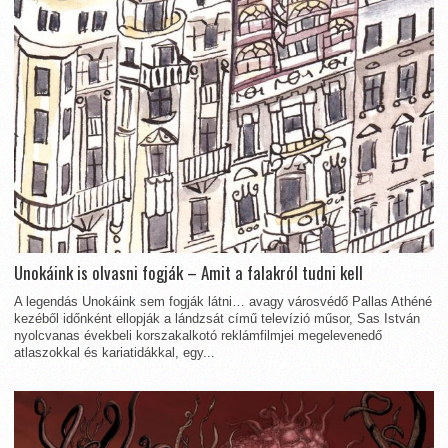
Unokáink is olvasni fogják – Amit a falakról tudni kell
A legendás Unokáink sem fogják látni… avagy városvédő Pallas Athéné
kezéből időnként ellopják a lándzsát című televízió műsor, Sas István
nyolcvanas évekbeli korszakalkotó reklámfilmjei megelevenedő
atlaszokkal és kariatidákkal, egy...