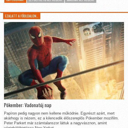
EZALATT A FŐOLDALON…
Pókember: Vadonatúj nap
Papíron pedig nagyon nem kellene működnie. Egyrészt azért, mert
akárhogy is nézem, ez a kilencedik élőszereplős Pókember mozifilm.
Peter Parkert már számtalanszor láttuk a nagyvásznon, amint
végighálóhintázza New Yorkot...