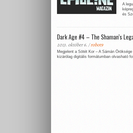
A legu
képre
és Sze
Dark Age #4 – The Shaman’s Leg
2013. október 6. /
robot9
Megjelent a Sötét Kor – A Sámán Öröksége 
kizárólag digitális formátumban olvasható fo