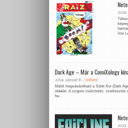
Nete
2016.
Tálos
képre
harma
Iron L
Dark Age – Már a ComiXology kíná
2014. január 8. /
robot9
Mától megvásárolható a Sötét Kor (Dark Ag
oldalán. A szigorú zsűriztetés, szerkesztés
ha...
Nete
2013.