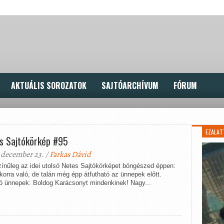
AKTUÁLIS SOROZATOK
SAJTÓARCHÍVUM
FÓRUM
EZALAT
s Sajtókörkép #95
 december 23. /
Farkas Dávid
zínűleg az idei utolsó Netes Sajtókörképet böngészed éppen:
korra való, de talán még épp átfutható az ünnepek előtt.
ó ünnepek: Boldog Karácsonyt mindenkinek! Nagy...