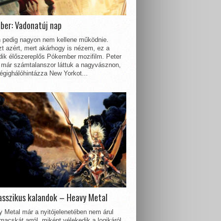
ber: Vadonatúj nap
 pedig nagyon nem kellene működnie.
t azért, mert akárhogy is nézem, ez a
dik élőszereplős Pókember mozifilm. Peter
 már számtalanszor láttuk a nagyvásznon,
égighálóhintázza New Yorkot...
asszikus kalandok – Heavy Metal
 Metal már a nyitójelenetében nem árul
acskát arról, miként vélekedik a logikáról.