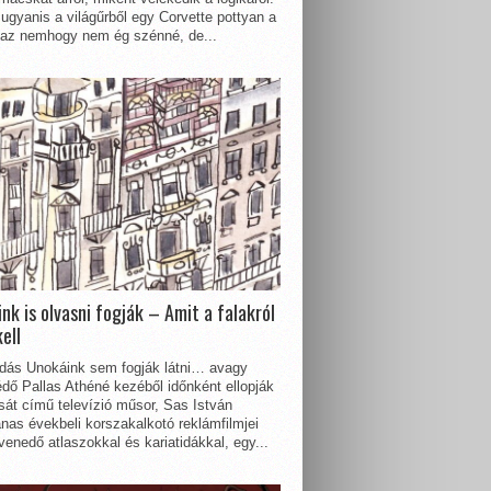
ugyanis a világűrből egy Corvette pottyan a
 az nemhogy nem ég szénné, de...
nk is olvasni fogják – Amit a falakról
kell
dás Unokáink sem fogják látni… avagy
dő Pallas Athéné kezéből időnként ellopják
sát című televízió műsor, Sas István
nas évekbeli korszakalkotó reklámfilmjei
enedő atlaszokkal és kariatidákkal, egy...