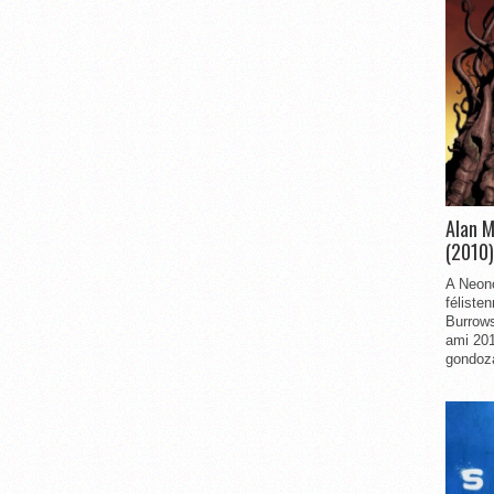
Alan 
(2010)
A Neon
féliste
Burrows
ami 201
gondozá