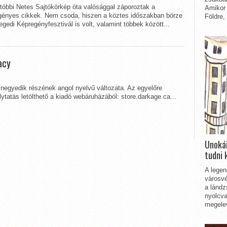
tóbbi Netes Sajtókörkép óta valósággal záporoztak a
Amikor 
gényes cikkek. Nem csoda, hiszen a köztes időszakban börze
Földre,
gedi Képregényfesztivál is volt, valamint többek között...
acy
negyedik részének angol nyelvű változata. Az egyelőre
lytatás letölthető a kiadó webáruházából: store.darkage.ca...
Unokái
tudni 
A legen
városvé
a lándz
nyolcva
megelev