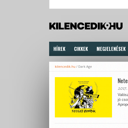
HÍREK
CIKKEK
MEGJELENÉSEK
kilencedik.hu
/
Dark Age
Nete
2017.
Valós
jó cso
Aprop