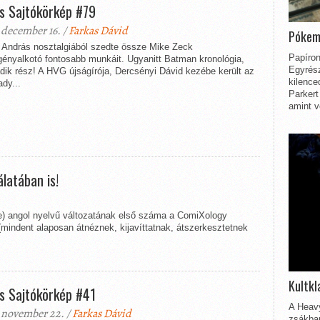
s Sajtókörkép #79
 december 16. /
Farkas Dávid
Pókem
i András nosztalgiából szedte össze Mike Zeck
Papíron
gényalkotó fontosabb munkáit. Ugyanitt Batman kronológia,
Egyrész
dik rész! A HVG újságírója, Dercsényi Dávid kezébe került az
kilence
ady...
Parkert
amint v
latában is!
e) angol nyelvű változatának első száma a ComiXology
 (mindent alaposan átnéznek, kijavíttatnak, átszerkesztetnek
Kultkl
s Sajtókörkép #41
A Heavy
 november 22. /
Farkas Dávid
zsákbam