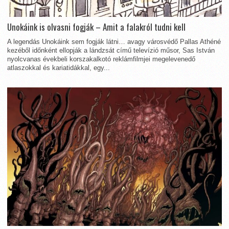
Unokáink is olvasni fogják – Amit a falakról tudni kell
A legendás Unokáink sem fogják látni… avagy városvédő Pallas Athéné
kezéből időnként ellopják a lándzsát című televízió műsor, Sas István
nyolcvanas évekbeli korszakalkotó reklámfilmjei megelevenedő
atlaszokkal és kariatidákkal, egy...