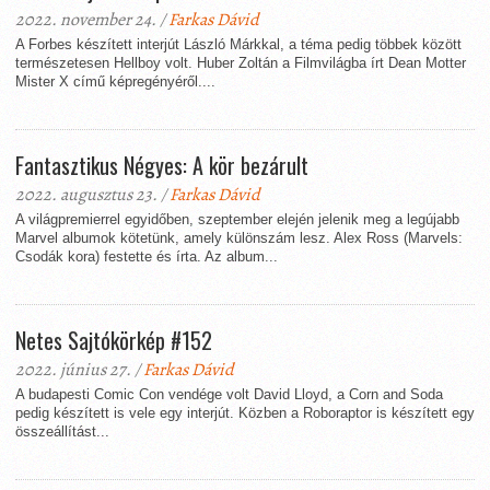
2022. november 24. /
Farkas Dávid
A Forbes készített interjút László Márkkal, a téma pedig többek között
természetesen Hellboy volt. Huber Zoltán a Filmvilágba írt Dean Motter
Mister X című képregényéről....
Fantasztikus Négyes: A kör bezárult
2022. augusztus 23. /
Farkas Dávid
A világpremierrel egyidőben, szeptember elején jelenik meg a legújabb
Marvel albumok kötetünk, amely különszám lesz. Alex Ross (Marvels:
Csodák kora) festette és írta. Az album...
Netes Sajtókörkép #152
2022. június 27. /
Farkas Dávid
A budapesti Comic Con vendége volt David Lloyd, a Corn and Soda
pedig készített is vele egy interjút. Közben a Roboraptor is készített egy
összeállítást...