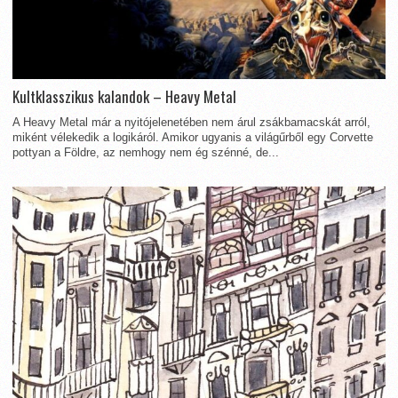
Kultklasszikus kalandok – Heavy Metal
A Heavy Metal már a nyitójelenetében nem árul zsákbamacskát arról,
miként vélekedik a logikáról. Amikor ugyanis a világűrből egy Corvette
pottyan a Földre, az nemhogy nem ég szénné, de...