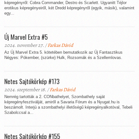
képregényről: Cobra Commander, Destro és Scarlett. Ugyanitt Téjlor
erotikus képregényeiről, két Dredd képregényről (egyik, másik), valamint
egy...
Új Marvel Extra #5
2024. november 27. /
Farkas Dávid
Az Új Marvel Extra 5. kötetében bemutatkozik az Új Fantasztikus
Négyes: Pókember, (szürke) Hulk, Rozsomák és a Szellemlovas.
Netes Sajtókörkép #173
2024. szeptember 18. /
Farkas Dávid
Nemrég tartották a 2. CONbathelyet, Szombathely saját
képregényfesztiválját, amiről a Savaria Fórum és a Nyugat.hu is
beszámolt. Interjú a szombathelyi illetőségű képregényalkotóval, Tebeli
Szabolccsal a...
Netes Sajtókörkép #155