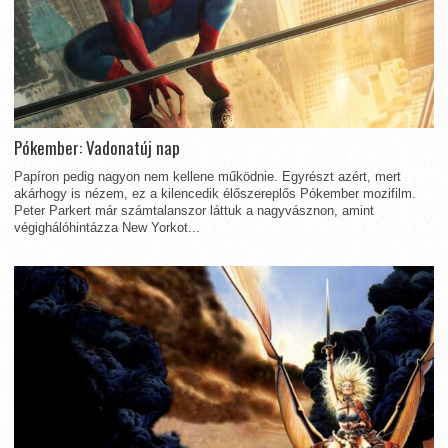
Pókember: Vadonatúj nap
Papíron pedig nagyon nem kellene működnie. Egyrészt azért, mert
akárhogy is nézem, ez a kilencedik élőszereplős Pókember mozifilm.
Peter Parkert már számtalanszor láttuk a nagyvásznon, amint
végighálóhintázza New Yorkot...