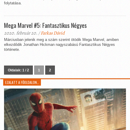
folytatása.
Mega Marvel #5: Fantasztikus Négyes
2020. február 20. /
Farkas Dávid
Márciusban jelenik meg a szám szerint ötödik Mega Marvel, amiben
elkezdődik Jonathan Hickman nagyszabású Fantasztikus Négyes
története.
Oldalak: 1 / 2
1
2
EZALATT A FŐOLDALON…