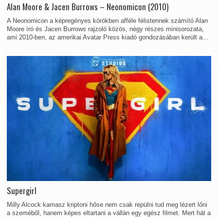
Alan Moore & Jacen Burrows – Neonomicon (2010)
A Neonomicon a képregényes körökben afféle félistennek számító Alan
Moore író és Jacen Burrows rajzoló közös, négy részes minisorozata,
ami 2010-ben, az amerikai Avatar Press kiadó gondozásában került a...
Supergirl
Milly Alcock kamasz kriptoni hőse nem csak repülni tud meg lézert lőni
a szeméből, hanem képes eltartani a vállán egy egész filmet. Mert hát a