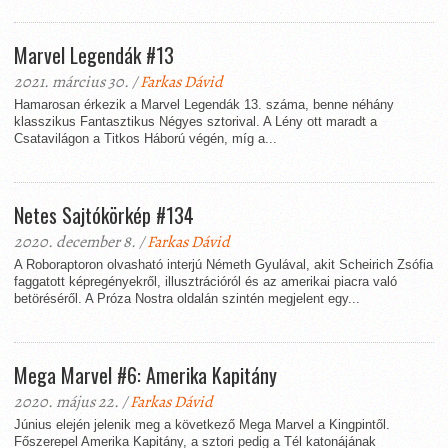
Marvel Legendák #13
2021. március 30. /
Farkas Dávid
Hamarosan érkezik a Marvel Legendák 13. száma, benne néhány
klasszikus Fantasztikus Négyes sztorival. A Lény ott maradt a
Csatavilágon a Titkos Háború végén, míg a...
Netes Sajtókörkép #134
2020. december 8. /
Farkas Dávid
A Roboraptoron olvasható interjú Németh Gyulával, akit Scheirich Zsófia
faggatott képregényekről, illusztrációról és az amerikai piacra való
betöréséről. A Próza Nostra oldalán szintén megjelent egy...
Mega Marvel #6: Amerika Kapitány
2020. május 22. /
Farkas Dávid
Június elején jelenik meg a következő Mega Marvel a Kingpintől.
Főszerepel Amerika Kapitány, a sztori pedig a Tél katonájának