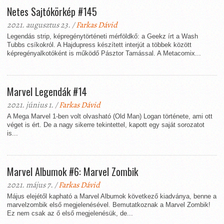
Netes Sajtókörkép #145
2021. augusztus 23. /
Farkas Dávid
Legendás strip, képregénytörténeti mérföldkő: a Geekz írt a Wash
Tubbs csíkokról. A Hajdupress készített interjút a többek között
képregényalkotóként is működő Pásztor Tamással. A Metacomix...
Marvel Legendák #14
2021. június 1. /
Farkas Dávid
A Mega Marvel 1-ben volt olvasható (Old Man) Logan története, ami ott
véget is ért. De a nagy sikerre tekintettel, kapott egy saját sorozatot
is...
Marvel Albumok #6: Marvel Zombik
2021. május 7. /
Farkas Dávid
Május elejétől kapható a Marvel Albumok következő kiadványa, benne a
marvelzombik első megjelenésével. Bemutatkoznak a Marvel Zombik!
Ez nem csak az ő első megjelenésük, de...