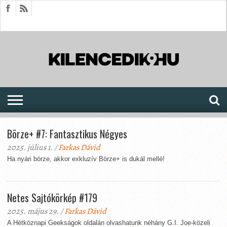
HÍREK
CIKKEK
MEGJELENÉSEK
AKTUÁLIS
SAJTÓARCHÍVUM
FÓRUM
SOROZATOK
Börze+ #7: Fantasztikus Négyes
2025. július 1. /
Farkas Dávid
Ha nyári börze, akkor exkluzív Börze+ is dukál mellé!
Netes Sajtókörkép #179
2025. május 29. /
Farkas Dávid
A Hétköznapi Geekságok oldalán olvashatunk néhány G.I. Joe-közeli