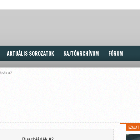
AKTUÁLIS SOROZATOK
SAJTÓARCHÍVUM
FÓRUM
ádák #2
EZALAT
Buschiádák #2