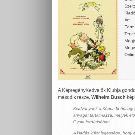
Szerz
Kiadó
Ár:
Form
Terje
Megje
Megv
Onlin
A KépregényKedvelők Klubja gondoz
második része,
Wilhelm Busch
képt
Kiadványunk a Képes bohóságok
anyagát tartalmazza, melyek e
Gyula fordításában.
A kiadás különlegessége, hogy a