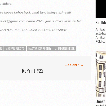
avításra.
nre képes bohóságok című tanulmánya színesíti.
elok@gmail.com címre 2026. június 21-ig veszünk fel!
Kultkl
A Heavy
ADVÁNYOK, MELYEK CSAK ELŐJEGYZÉSBEN
zsákbam
Amikor 
Földre,
AR
MAGYAR ALKOTÓ
MAGYAR KÉPREGÉNY
ÚJ MEGJELENÉSEK
...és ezt? →
RePrint #22
Unokái