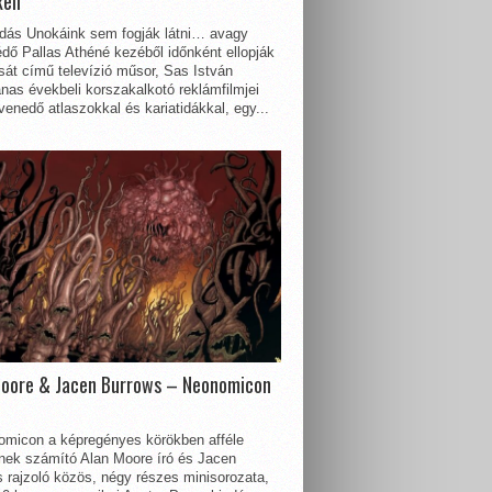
kell
dás Unokáink sem fogják látni… avagy
dő Pallas Athéné kezéből időnként ellopják
sát című televízió műsor, Sas István
nas évekbeli korszakalkotó reklámfilmjei
enedő atlaszokkal és kariatidákkal, egy...
Moore & Jacen Burrows – Neonomicon
omicon a képregényes körökben afféle
nnek számító Alan Moore író és Jacen
 rajzoló közös, négy részes minisorozata,