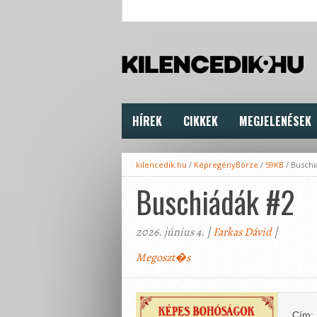
HÍREK
CIKKEK
MEGJELENÉSEK
kilencedik.hu
/
KépregényBörze
/
59KB
/
Buschi
Buschiádák #2
2026. június 4. |
Farkas Dávid
|
Megoszt�s
Cím: