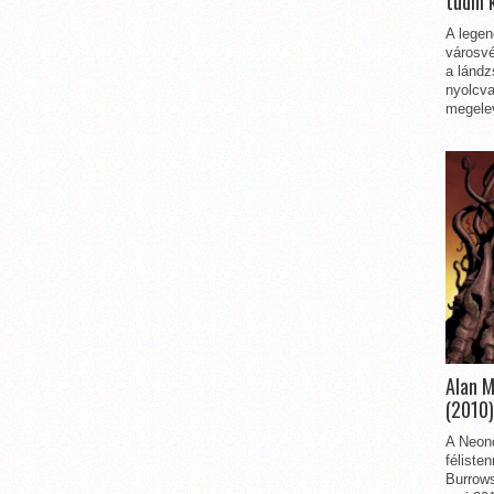
tudni 
A legen
városvé
a lándz
nyolcva
megelev
Alan 
(2010)
A Neon
féliste
Burrows