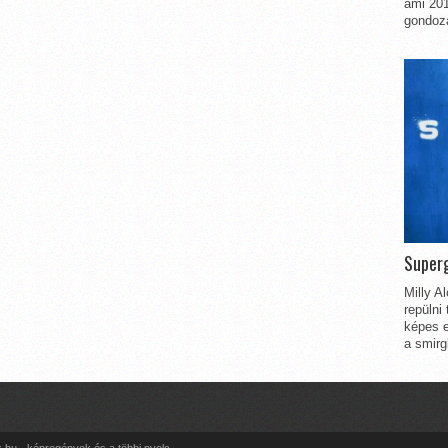
ami 201
gondozá
Superg
Milly A
repülni
képes e
a smirg