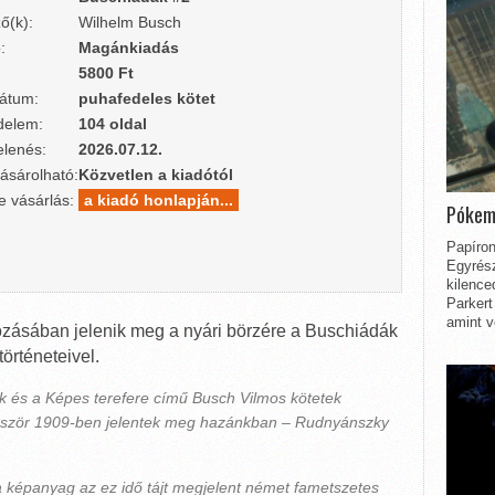
ő(k):
Wilhelm Busch
:
Magánkiadás
5800 Ft
átum:
puhafedeles kötet
delem:
104 oldal
lenés:
2026.07.12.
ásárolható:
Közvetlen a kiadótól
e vásárlás:
a kiadó honlapján...
Pókem
Papíron
Egyrész
kilence
Parkert
amint v
ásában jelenik meg a nyári börzére a Buschiádák
örténeteivel.
 és a Képes terefere című Busch Vilmos kötetek
lőször 1909-ben jelentek meg hazánkban – Rudnyánszky
 képanyag az ez idő tájt megjelent német fametszetes