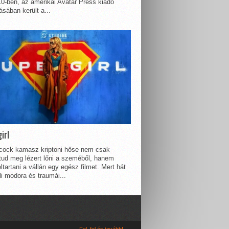
0-ben, az amerikai Avatar Press kiadó
sában került a...
irl
lcock kamasz kriptoni hőse nem csak
 tud meg lézert lőni a szeméből, hanem
ltartani a vállán egy egész filmet. Mert hát
li modora és traumái...