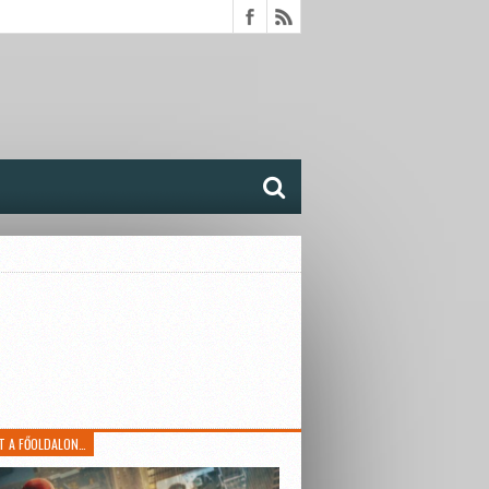
T A FŐOLDALON…