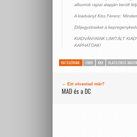
albumok rajzai alapján került felj
A kiadványt Kiss Ferenc: Minde
Előjegyzéseket a kepregenykedv
KIADVÁNYAINK LIMITÁLT KI
KAPHATÓAK!
KATEGÓRIÁK:
59KB
KKK
KLASSZIKUS MAGY
← Ezt olvastad már?
MAD és a DC