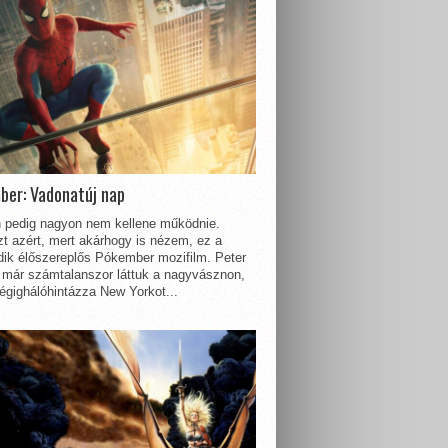
ber: Vadonatúj nap
 pedig nagyon nem kellene működnie.
t azért, mert akárhogy is nézem, ez a
dik élőszereplős Pókember mozifilm. Peter
 már számtalanszor láttuk a nagyvásznon,
égighálóhintázza New Yorkot...