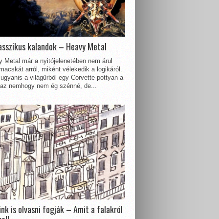
asszikus kalandok – Heavy Metal
 Metal már a nyitójelenetében nem árul
acskát arról, miként vélekedik a logikáról.
ugyanis a világűrből egy Corvette pottyan a
 az nemhogy nem ég szénné, de...
nk is olvasni fogják – Amit a falakról