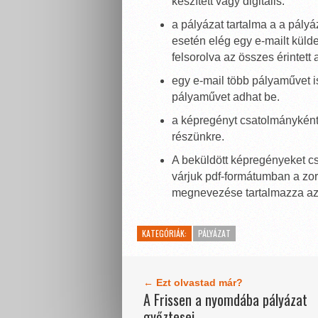
készített vagy digitális.
a pályázat tartalma a a pályá
esetén elég egy e-mailt küld
felsorolva az összes érintett
egy e-mail több pályaművet i
pályaművet adhat be.
a képregényt csatolmányként v
részünkre.
A beküldött képregényeket c
várjuk pdf-formátumban a z
megnevezése tartalmazza az 
KATEGÓRIÁK:
PÁLYÁZAT
← Ezt olvastad már?
A Frissen a nyomdába pályázat
győztesei