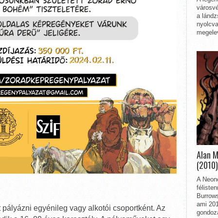
városvé
a lándz
nyolcva
megelev
Alan 
(2010)
A Neon
féliste
Burrows
ami 201
 pályázni egyénileg vagy alkotói csoportként. Az
gondozá