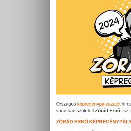
Országos
képregénypályázatot
hird
városban született
Zórád Ernő
tiszt
ZÓRÁD ERNŐ KÉPREGÉNYPÁLY