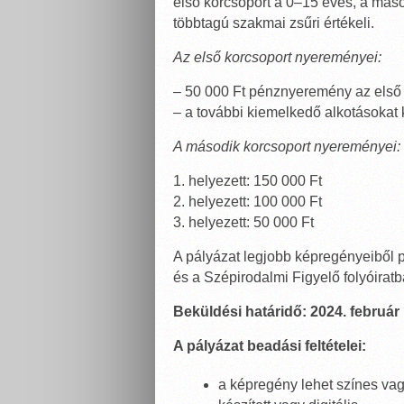
első korcsoport a 0–15 éves, a más
többtagú szakmai zsűri értékeli.
Az első korcsoport nyereményei:
– 50 000 Ft pénznyeremény az első
– a további kiemelkedő alkotásoka
A második korcsoport nyereményei:
1. helyezett: 150 000 Ft
2. helyezett: 100 000 Ft
3. helyezett: 50 000 Ft
A pályázat legjobb képregényeiből p
és a Szépirodalmi Figyelő folyóiratb
Beküldési határidő: 2024. február 
A pályázat beadási feltételei:
a képregény lehet színes vag