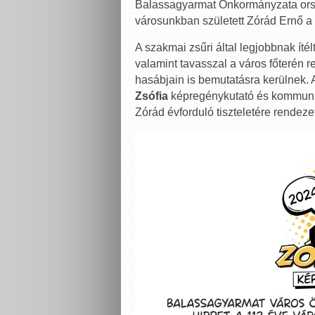
Balassagyarmat Önkormányzata orsz
városunkban született Zórád Ernő a 
A szakmai zsűri által legjobbnak ít
valamint tavasszal a város főterén r
hasábjain is bemutatásra kerülnek. 
Zsófia
képregénykutató és kommunik
Zórád évforduló tiszteletére rendezet