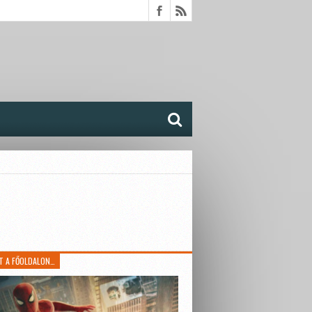
T A FŐOLDALON…