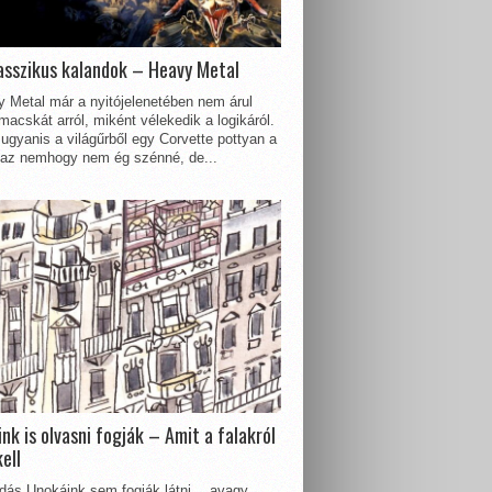
asszikus kalandok – Heavy Metal
 Metal már a nyitójelenetében nem árul
acskát arról, miként vélekedik a logikáról.
ugyanis a világűrből egy Corvette pottyan a
 az nemhogy nem ég szénné, de...
nk is olvasni fogják – Amit a falakról
kell
dás Unokáink sem fogják látni… avagy