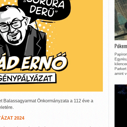
Pókem
Papíron
Egyrész
kilence
Parkert
amint v
et Balassagyarmat Önkormányzata a 112 éve a
eletére.
ÁZAT 2024