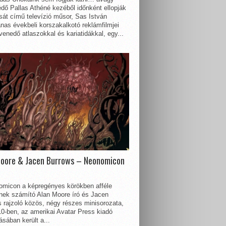
dő Pallas Athéné kezéből időnként ellopják
sát című televízió műsor, Sas István
nas évekbeli korszakalkotó reklámfilmjei
enedő atlaszokkal és kariatidákkal, egy...
Moore & Jacen Burrows – Neonomicon
omicon a képregényes körökben afféle
nnek számító Alan Moore író és Jacen
 rajzoló közös, négy részes minisorozata,
0-ben, az amerikai Avatar Press kiadó
sában került a...