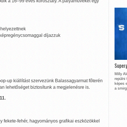
odik a 16–99 éves korosztály. A pályaműveket egy
 helyezettnek
t képregénycsomaggal díjazzuk
Superg
Milly A
repülni
op-up kiállítást szervezünk Balassagyarmat főterén
képes e
an lehetőséget biztosítunk a megjelenésre is.
a smirg
11.
y fekete-fehér, hagyományos grafikai eszközökkel