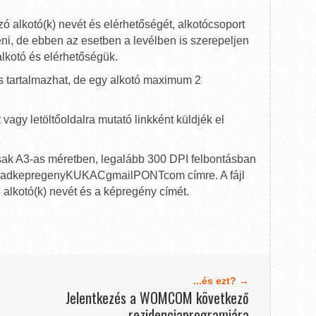
zó alkotó(k) nevét és elérhetőségét, alkotócsoport
eni, de ebben az esetben a levélben is szerepeljen
 alkotó és elérhetőségük.
s tartalmazhat, de egy alkotó maximum 2
agy letöltőoldalra mutató linkként küldjék el
sak A3-as méretben, legalább 300 DPI felbontásban
oradkepregenyKUKACgmailPONTcom címre. A fájl
alkotó(k) nevét és a képregény címét.
...és ezt? →
Jelentkezés a WOMCOM következő
rezidenciaprogramjára