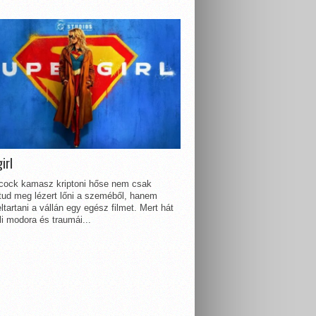
irl
lcock kamasz kriptoni hőse nem csak
 tud meg lézert lőni a szeméből, hanem
ltartani a vállán egy egész filmet. Mert hát
li modora és traumái...