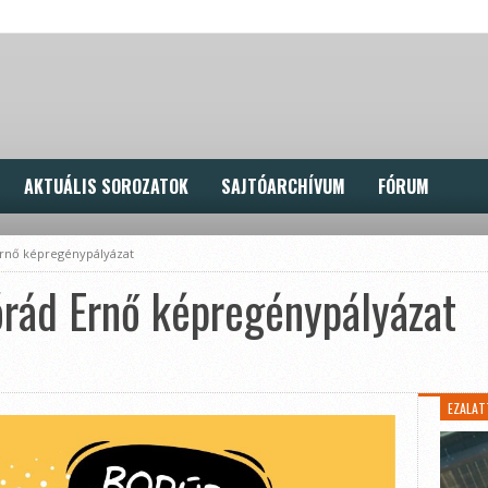
AKTUÁLIS SOROZATOK
SAJTÓARCHÍVUM
FÓRUM
Ernő képregénypályázat
órád Ernő képregénypályázat
EZALAT