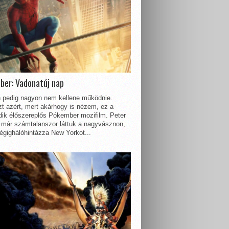
ber: Vadonatúj nap
 pedig nagyon nem kellene működnie.
t azért, mert akárhogy is nézem, ez a
dik élőszereplős Pókember mozifilm. Peter
 már számtalanszor láttuk a nagyvásznon,
égighálóhintázza New Yorkot...