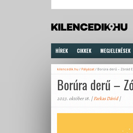
HÍREK
CIKKEK
MEGJELENÉSEK
kilencedik.hu
/
Pályázat
/
Borúra derű – Zórád 
Borúra derű – Z
2023. október 18. |
Farkas Dávid
|