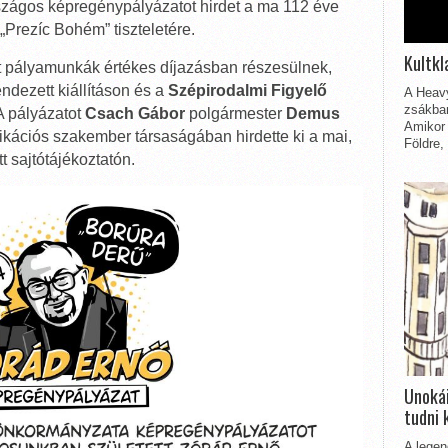
ágos képregénypályázatot hirdet a ma 112 éve
„Prezíc Bohém” tiszteletére.
Kultkl
élt pályamunkák értékes díjazásban részesülnek,
endezett kiállításon és a
Szépirodalmi Figyelő
A Heavy
zsákbam
A pályázatot
Csach Gábor
polgármester
Demus
Amikor 
ációs szakember társaságában hirdette ki a mai,
Földre,
t sajtótájékoztatón.
Unokái
tudni 
A legen