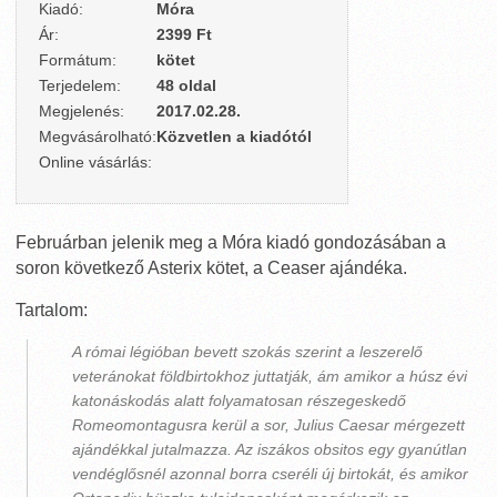
Kiadó:
Móra
Ár:
2399 Ft
Formátum:
kötet
Terjedelem:
48 oldal
Megjelenés:
2017.02.28.
Megvásárolható:
Közvetlen a kiadótól
Online vásárlás:
Februárban jelenik meg a Móra kiadó gondozásában a
soron következő Asterix kötet, a Ceaser ajándéka.
Tartalom:
A római légióban bevett szokás szerint a leszerelő
veteránokat földbirtokhoz juttatják, ám amikor a húsz évi
katonáskodás alatt folyamatosan részegeskedő
Romeomontagusra kerül a sor, Julius Caesar mérgezett
ajándékkal jutalmazza. Az iszákos obsitos egy gyanútlan
vendéglősnél azonnal borra cseréli új birtokát, és amikor