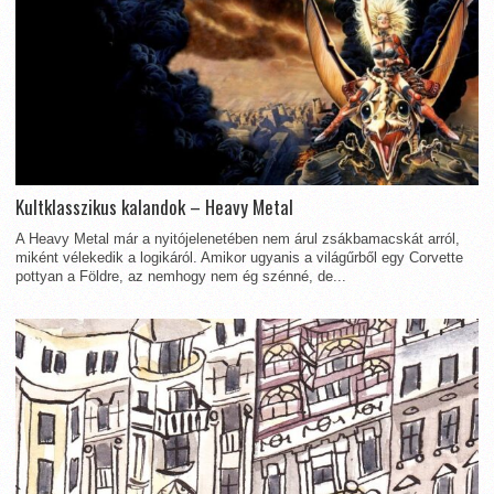
Kultklasszikus kalandok – Heavy Metal
A Heavy Metal már a nyitójelenetében nem árul zsákbamacskát arról,
miként vélekedik a logikáról. Amikor ugyanis a világűrből egy Corvette
pottyan a Földre, az nemhogy nem ég szénné, de...