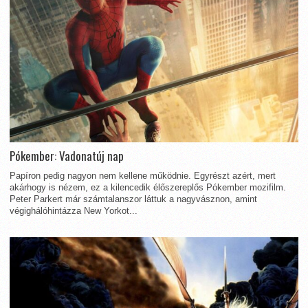
Pókember: Vadonatúj nap
Papíron pedig nagyon nem kellene működnie. Egyrészt azért, mert
akárhogy is nézem, ez a kilencedik élőszereplős Pókember mozifilm.
Peter Parkert már számtalanszor láttuk a nagyvásznon, amint
végighálóhintázza New Yorkot...