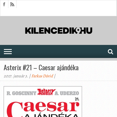
HÍREK
CIKKEK
MEGJELENÉSEK
AKTUÁLIS
SAJTÓARCHÍVUM
FÓRUM
SOROZATOK
Asterix #21 – Caesar ajándéka
2017. január 3. |
Farkas Dávid
|