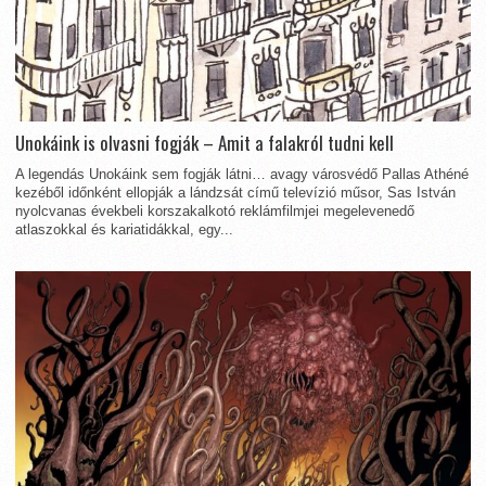
Unokáink is olvasni fogják – Amit a falakról tudni kell
A legendás Unokáink sem fogják látni… avagy városvédő Pallas Athéné
kezéből időnként ellopják a lándzsát című televízió műsor, Sas István
nyolcvanas évekbeli korszakalkotó reklámfilmjei megelevenedő
atlaszokkal és kariatidákkal, egy...