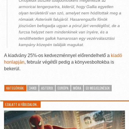
Ortopedix büszke tulajdonosként megérkezik az
armoricai tengerpartra, kiderül, hogy Gallia egyetlen
olyan területéről van szó, amelyet nem hódítottak meg a
rómaiak: Asterixék falujáról. Hasarengazfix főnök
jószívűen befogadja ugyan a pórul járt vendéglőst, de a
furcsa helyzet nem mindenkinek van ínyére, és a
rendíthetetlen gallok hamarosan egy vezérválasztási
kampány közepén találják magukat.
A kiadvány 25%-os kedvezménnyel előrendelhető a
kiadó
honlapján
, február végétől pedig a könyvesboltokba is
bekerül.
KATEGÓRIÁK:
34KB
ASTERIX
EURÓPA
MÓRA
ÚJ MEGJELENÉSEK
EZALATT A FŐOLDALON…