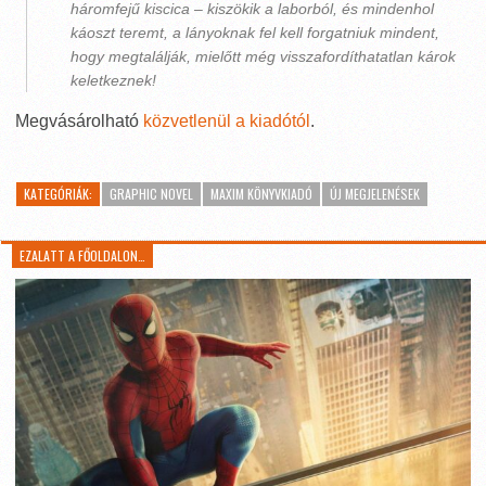
háromfejű kiscica – kiszökik a laborból, és mindenhol
káoszt teremt, a lányoknak fel kell forgatniuk mindent,
hogy megtalálják, mielőtt még visszafordíthatatlan károk
keletkeznek!
Megvásárolható
közvetlenül a kiadótól
.
KATEGÓRIÁK:
GRAPHIC NOVEL
MAXIM KÖNYVKIADÓ
ÚJ MEGJELENÉSEK
EZALATT A FŐOLDALON…