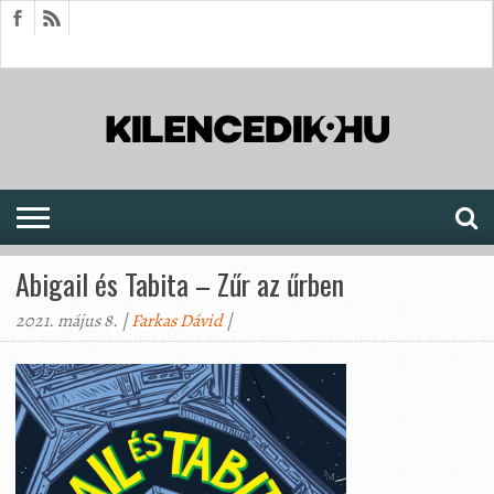
HÍREK
CIKKEK
MEGJELENÉSEK
AKTUÁLIS
SAJTÓARCHÍVUM
FÓRUM
SOROZATOK
Abigail és Tabita – Zűr az űrben
2021. május 8. |
Farkas Dávid
|