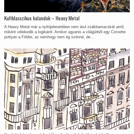
Kultklasszikus kalandok – Heavy Metal
A Heavy Metal már a nyitójelenetében nem árul zsákbamacskát arról,
miként vélekedik a logikáról. Amikor ugyanis a világűrből egy Corvette
pottyan a Földre, az nemhogy nem ég szénné, de...