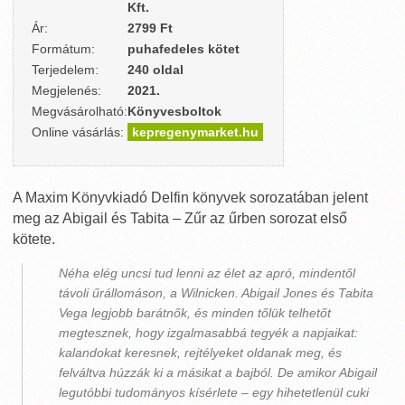
Kft.
Ár:
2799 Ft
Formátum:
puhafedeles kötet
Terjedelem:
240 oldal
Megjelenés:
2021.
Megvásárolható:
Könyvesboltok
Online vásárlás:
kepregenymarket.hu
A Maxim Könyvkiadó Delfin könyvek sorozatában jelent
meg az Abigail és Tabita – Zűr az űrben sorozat első
kötete.
Néha elég uncsi tud lenni az élet az apró, mindentől
távoli űrállomáson, a Wilnicken. Abigail Jones és Tabita
Vega legjobb barátnők, és minden tőlük telhetőt
megtesznek, hogy izgalmasabbá tegyék a napjaikat:
kalandokat keresnek, rejtélyeket oldanak meg, és
felváltva húzzák ki a másikat a bajból. De amikor Abigail
legutóbbi tudományos kísérlete – egy hihetetlenül cuki