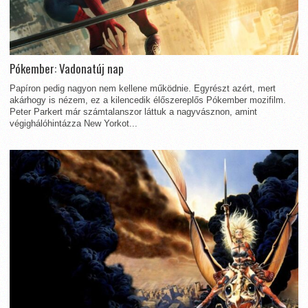
Pókember: Vadonatúj nap
Papíron pedig nagyon nem kellene működnie. Egyrészt azért, mert
akárhogy is nézem, ez a kilencedik élőszereplős Pókember mozifilm.
Peter Parkert már számtalanszor láttuk a nagyvásznon, amint
végighálóhintázza New Yorkot...