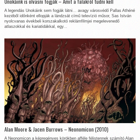
Unokáink is olvasni fogják – Amit a falakról tudni kell
A legendás Unokáink sem fogják látni… avagy városvédő Pallas Athéné
kezéből időnként ellopják a lándzsát című televízió műsor, Sas István
nyolcvanas évekbeli korszakalkotó reklámfilmjei megelevenedő
atlaszokkal és kariatidákkal, egy...
Alan Moore & Jacen Burrows – Neonomicon (2010)
A Neonomicon a képregényes körökben afféle félistennek számító Alan