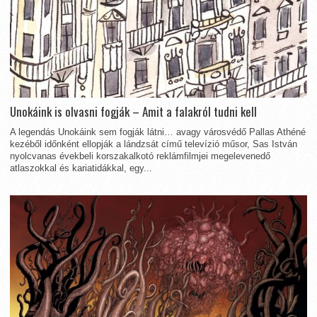
Unokáink is olvasni fogják – Amit a falakról tudni kell
A legendás Unokáink sem fogják látni… avagy városvédő Pallas Athéné
kezéből időnként ellopják a lándzsát című televízió műsor, Sas István
nyolcvanas évekbeli korszakalkotó reklámfilmjei megelevenedő
atlaszokkal és kariatidákkal, egy...