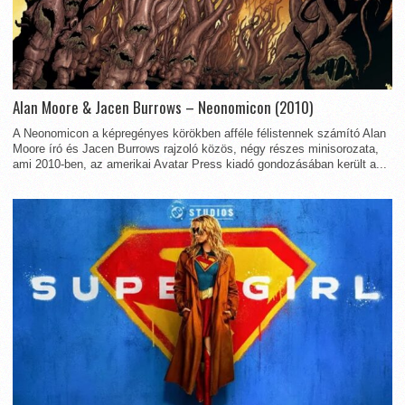
Alan Moore & Jacen Burrows – Neonomicon (2010)
A Neonomicon a képregényes körökben afféle félistennek számító Alan
Moore író és Jacen Burrows rajzoló közös, négy részes minisorozata,
ami 2010-ben, az amerikai Avatar Press kiadó gondozásában került a...