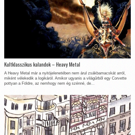
Kultklasszikus kalandok – Heavy Metal
A Heavy Metal már a nyitójelenetében nem árul zsákbamacskát arról,
miként vélekedik a logikáról. Amikor ugyanis a világűrből egy Corvette
pottyan a Földre, az nemhogy nem ég szénné, de...