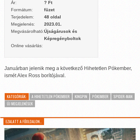
Ár:
? Ft
Formátum:
füzet
Terjedelem:
48 oldal
Megjelenés:
2023.01.
Megvásárolható:
Újságárusok és
Képregényboltok
Online vásárlás:
Januárban jelenik meg a következő Hihetetlen Pókember,
ismét Alex Ross borítójával.
KATEGÓRIÁK:
A HIHETETLEN PÓKEMBER
KINGPIN
PÓKEMBER
SPIDER-MAN
ÚJ MEGJELENÉSEK
EZALATT A FŐOLDALON…