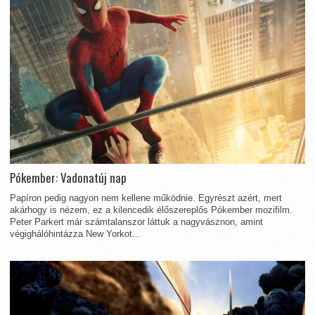
Pókember: Vadonatúj nap
Papíron pedig nagyon nem kellene működnie. Egyrészt azért, mert
akárhogy is nézem, ez a kilencedik élőszereplős Pókember mozifilm.
Peter Parkert már számtalanszor láttuk a nagyvásznon, amint
végighálóhintázza New Yorkot...