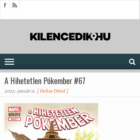
HÍREK
CIKKEK
MEGJELENÉSEK
AKTUÁLIS
SAJTÓARCHÍVUM
FÓRUM
SOROZATOK
A Hihetetlen Pókember #67
2023. január 11. |
Farkas Dávid
|