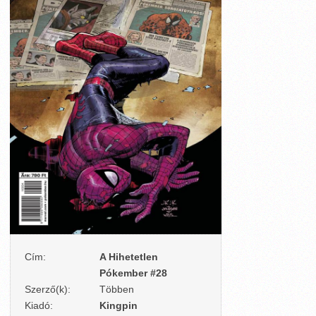
Cím:
A Hihetetlen
Pókember #28
Szerző(k):
Többen
Kiadó:
Kingpin