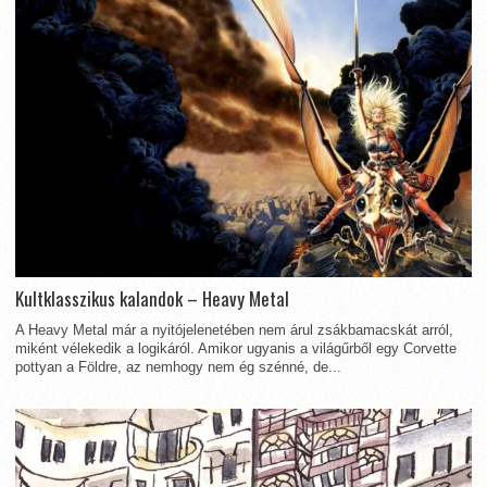
Kultklasszikus kalandok – Heavy Metal
A Heavy Metal már a nyitójelenetében nem árul zsákbamacskát arról,
miként vélekedik a logikáról. Amikor ugyanis a világűrből egy Corvette
pottyan a Földre, az nemhogy nem ég szénné, de...