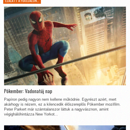
EZALATT A FŐOLDALON…
Pókember: Vadonatúj nap
Papíron pedig nagyon nem kellene működnie. Egyrészt azért, mert
akárhogy is nézem, ez a kilencedik élőszereplős Pókember mozifilm.
Peter Parkert már számtalanszor láttuk a nagyvásznon, amint
végighálóhintázza New Yorkot...