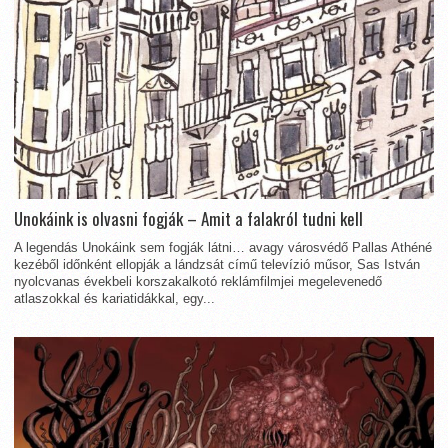
Unokáink is olvasni fogják – Amit a falakról tudni kell
A legendás Unokáink sem fogják látni… avagy városvédő Pallas Athéné
kezéből időnként ellopják a lándzsát című televízió műsor, Sas István
nyolcvanas évekbeli korszakalkotó reklámfilmjei megelevenedő
atlaszokkal és kariatidákkal, egy...