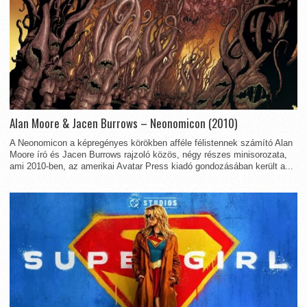
Alan Moore & Jacen Burrows – Neonomicon (2010)
A Neonomicon a képregényes körökben afféle félistennek számító Alan
Moore író és Jacen Burrows rajzoló közös, négy részes minisorozata,
ami 2010-ben, az amerikai Avatar Press kiadó gondozásában került a...