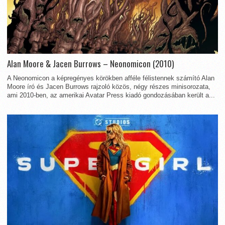
Alan Moore & Jacen Burrows – Neonomicon (2010)
A Neonomicon a képregényes körökben afféle félistennek számító Alan
Moore író és Jacen Burrows rajzoló közös, négy részes minisorozata,
ami 2010-ben, az amerikai Avatar Press kiadó gondozásában került a...