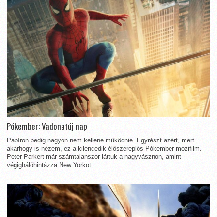
Pókember: Vadonatúj nap
Papíron pedig nagyon nem kellene működnie. Egyrészt azért, mert
akárhogy is nézem, ez a kilencedik élőszereplős Pókember mozifilm.
Peter Parkert már számtalanszor láttuk a nagyvásznon, amint
végighálóhintázza New Yorkot...