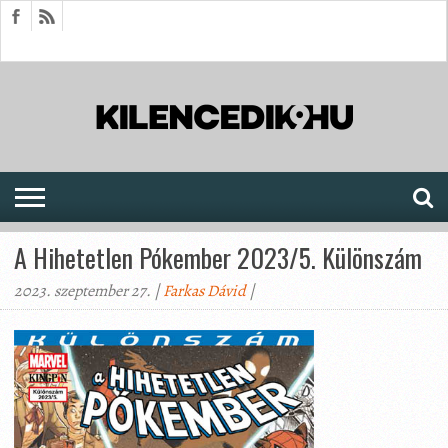
HÍREK
CIKKEK
MEGJELENÉSEK
AKTUÁLIS
SAJTÓARCHÍVUM
FÓRUM
SOROZATOK
A Hihetetlen Pókember 2023/5. Különszám
2023. szeptember 27. |
Farkas Dávid
|