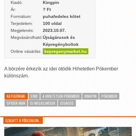
Kiadó:
Kingpin
Ár:
? Ft
Formátum:
puhafedeles kötet
Terjedelem:
100 oldal
Megjelenés:
2023.10.07.
Megvásárolható:
Újságárusok és
Képregényboltok
Online vásárlás:
kepregenymarket.hu
A börzére érkezik az idei ötödik Hihetetlen Pókember
különszám.
KATEGÓRIÁK:
51KB
A HIHETETLEN PÓKEMBER
KINGPIN
PÓKEMBER
SPIDER-MAN
ÚJ MEGJELENÉSEK
ÚJSÁGOS
EZALATT A FŐOLDALON…