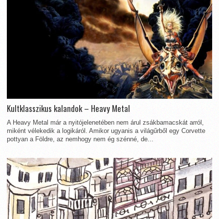
Kultklasszikus kalandok – Heavy Metal
A Heavy Metal már a nyitójelenetében nem árul zsákbamacskát arról,
miként vélekedik a logikáról. Amikor ugyanis a világűrből egy Corvette
pottyan a Földre, az nemhogy nem ég szénné, de...