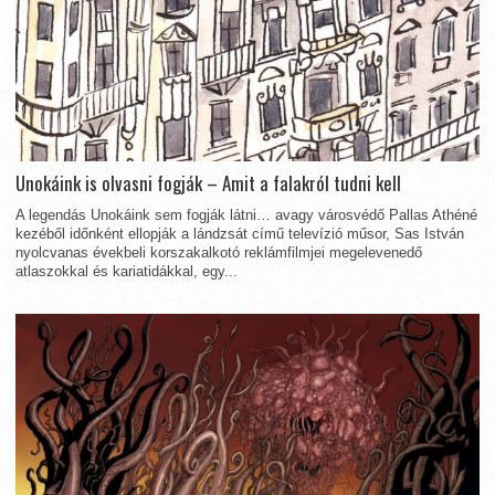
Unokáink is olvasni fogják – Amit a falakról tudni kell
A legendás Unokáink sem fogják látni… avagy városvédő Pallas Athéné
kezéből időnként ellopják a lándzsát című televízió műsor, Sas István
nyolcvanas évekbeli korszakalkotó reklámfilmjei megelevenedő
atlaszokkal és kariatidákkal, egy...