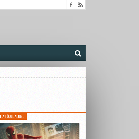
T A FŐOLDALON…