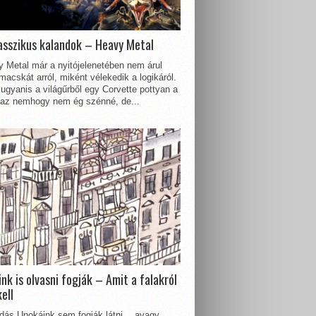
asszikus kalandok – Heavy Metal
 Metal már a nyitójelenetében nem árul
acskát arról, miként vélekedik a logikáról.
ugyanis a világűrből egy Corvette pottyan a
 az nemhogy nem ég szénné, de...
nk is olvasni fogják – Amit a falakról
kell
dás Unokáink sem fogják látni… avagy