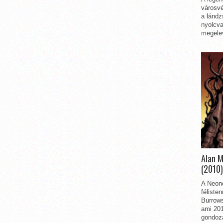
városvé
a lándz
nyolcva
megelev
Alan 
(2010)
A Neon
féliste
Burrows
ami 201
gondozá