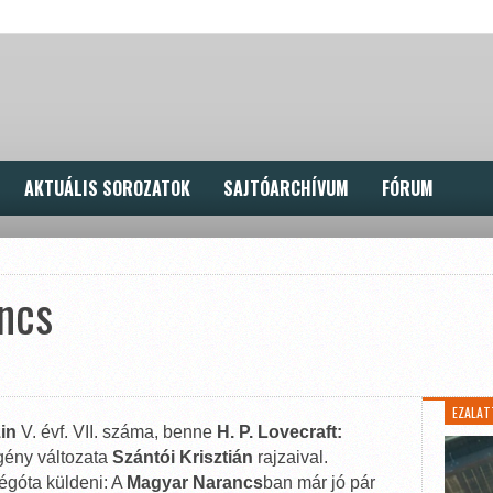
AKTUÁLIS SOROZATOK
SAJTÓARCHÍVUM
FÓRUM
ancs
EZALAT
in
V. évf. VII. száma, benne
H. P. Lovecraft:
egény változata
Szántói Krisztián
rajzaival.
égóta küldeni: A
Magyar Narancs
ban már jó pár