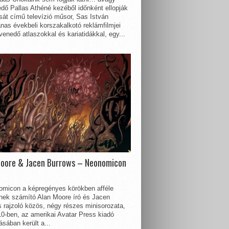
dő Pallas Athéné kezéből időnként ellopják
sát című televízió műsor, Sas István
nas évekbeli korszakalkotó reklámfilmjei
enedő atlaszokkal és kariatidákkal, egy...
Moore & Jacen Burrows – Neonomicon
omicon a képregényes körökben afféle
nnek számító Alan Moore író és Jacen
 rajzoló közös, négy részes minisorozata,
0-ben, az amerikai Avatar Press kiadó
sában került a...