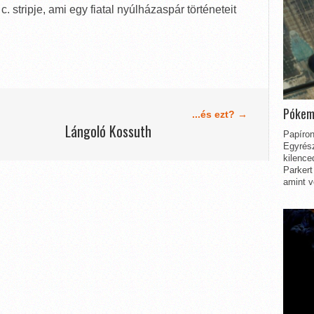
c. stripje, ami egy fiatal nyúlházaspár történeteit
Pókem
...és ezt? →
Lángoló Kossuth
Papíron
Egyrész
kilence
Parkert
amint v