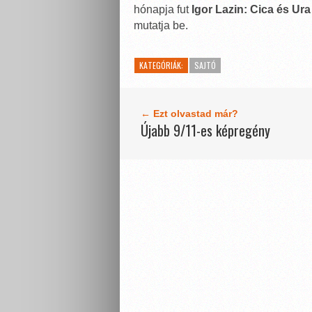
hónapja fut
Igor Lazin: Cica és Ura
mutatja be.
KATEGÓRIÁK:
SAJTÓ
← Ezt olvastad már?
Újabb 9/11-es képregény