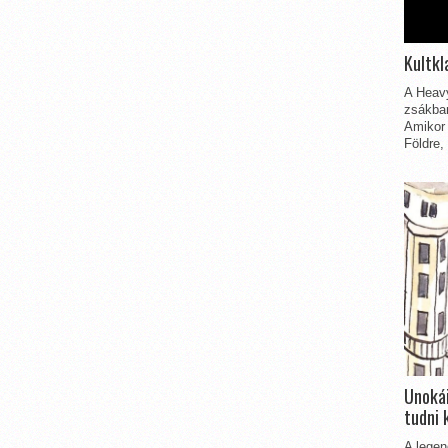
Kultkl
A Heavy
zsákbam
Amikor 
Földre,
Unokái
tudni 
A legen