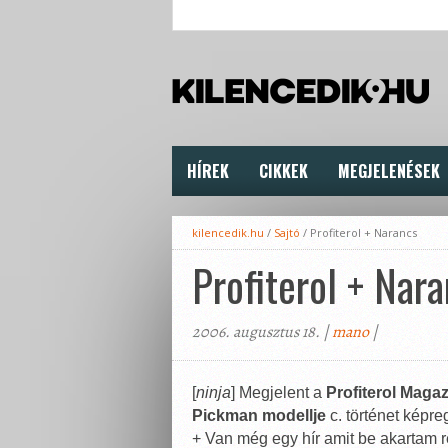
HÍREK
CIKKEK
MEGJELENÉSEK
kilencedik.hu
/
Sajtó
/
Profiterol + Narancs
Profiterol + Nar
2006. augusztus 18. |
mano
|
[
ninja
] Megjelent a
Profiterol Magaz
Pickman modellje
c. történet képr
+ Van még egy hír amit be akartam r