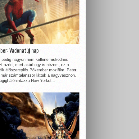
ber: Vadonatúj nap
 pedig nagyon nem kellene működnie.
t azért, mert akárhogy is nézem, ez a
dik élőszereplős Pókember mozifilm. Peter
 már számtalanszor láttuk a nagyvásznon,
égighálóhintázza New Yorkot...