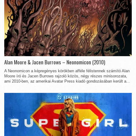
Alan Moore & Jacen Burrows – Neonomicon (2010)
A Neonomicon a képregényes körökben afféle félistennek számító Alan
Moore író és Jacen Burrows rajzoló közös, négy részes minisorozata,
ami 2010-ben, az amerikai Avatar Press kiadó gondozásában került a...