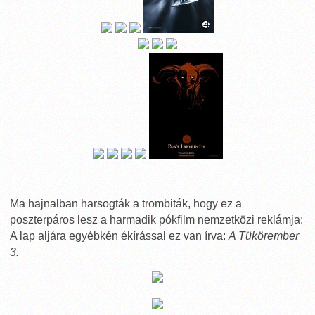
Ma hajnalban harsogták a trombiták, hogy ez a
poszterpáros lesz a harmadik pókfilm nemzetközi reklámja:
A lap aljára egyébkén ékírással ez van írva:
A Tükörember
3.