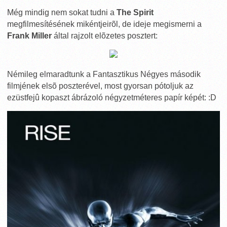
Még mindig nem sokat tudni a
The Spirit
megfilmesítésének mikéntjeirõl, de ideje megismerni a
Frank Miller
által rajzolt elõzetes posztert:
Némileg elmaradtunk a Fantasztikus Négyes második
filmjének elsõ poszterével, most gyorsan pótoljuk az
ezüstfejû kopaszt ábrázoló négyzetméteres papír képét: :D