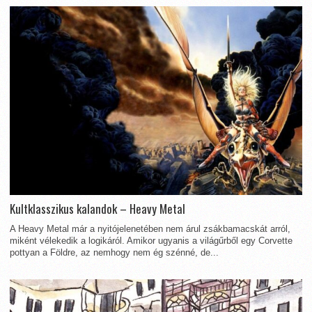
Kultklasszikus kalandok – Heavy Metal
A Heavy Metal már a nyitójelenetében nem árul zsákbamacskát arról,
miként vélekedik a logikáról. Amikor ugyanis a világűrből egy Corvette
pottyan a Földre, az nemhogy nem ég szénné, de...