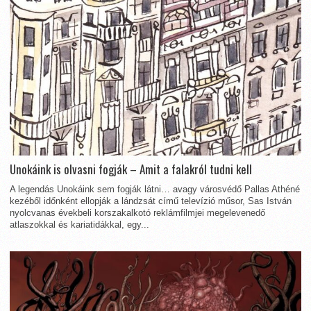
Unokáink is olvasni fogják – Amit a falakról tudni kell
A legendás Unokáink sem fogják látni… avagy városvédő Pallas Athéné
kezéből időnként ellopják a lándzsát című televízió műsor, Sas István
nyolcvanas évekbeli korszakalkotó reklámfilmjei megelevenedő
atlaszokkal és kariatidákkal, egy...