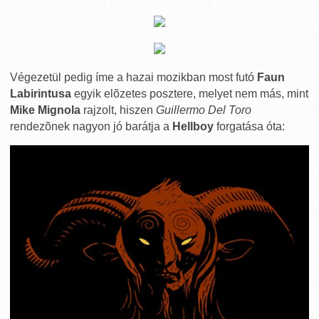
Végezetül pedig íme a hazai mozikban most futó
Faun
Labirintusa
egyik elõzetes posztere, melyet nem más, mint
Mike Mignola
rajzolt, hiszen
Guillermo Del Toro
rendezõnek nagyon jó barátja a
Hellboy
forgatása óta: