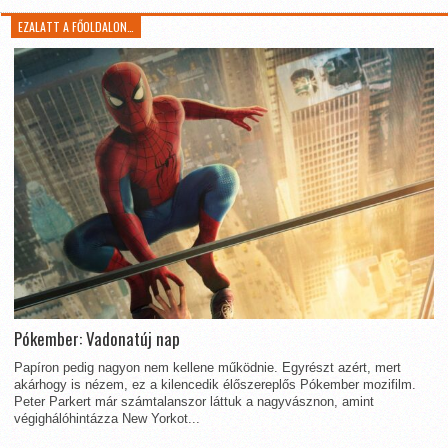
EZALATT A FŐOLDALON…
Pókember: Vadonatúj nap
Papíron pedig nagyon nem kellene működnie. Egyrészt azért, mert
akárhogy is nézem, ez a kilencedik élőszereplős Pókember mozifilm.
Peter Parkert már számtalanszor láttuk a nagyvásznon, amint
végighálóhintázza New Yorkot...