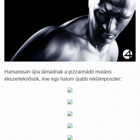
Hamarosan újra támadnak a pizzaimádó mutáns
ékszerteknõsök, íme egy halom újabb reklámposzter: