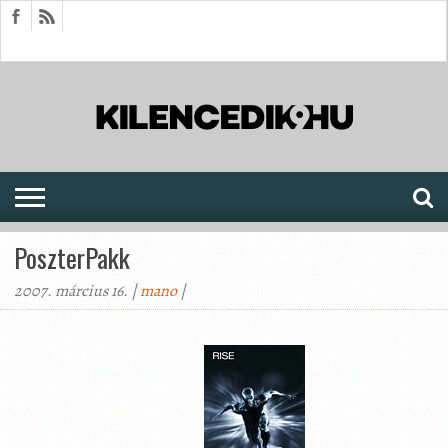
HÍREK
CIKKEK
MEGJELENÉSEK
AKTUÁLIS
SAJTÓARCHÍVUM
FÓRUM
SOROZATOK
PoszterPakk
2007. március 16. |
mano
|