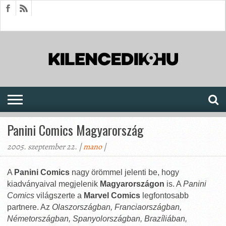
HÍREK
CIKKEK
MEGJELENÉSEK
AKTUÁLIS
SAJTÓARCHÍVUM
FÓRUM
SOROZATOK
Panini Comics Magyarország
2005. szeptember 22. |
mano
|
A
Panini Comics
nagy örömmel jelenti be, hogy
kiadványaival megjelenik
Magyarországon
is. A
Panini
Comics
világszerte a
Marvel Comics
legfontosabb
partnere. Az
Olaszországban, Franciaországban,
Németországban, Spanyolországban, Brazíliában,