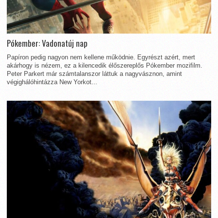
Pókember: Vadonatúj nap
Papíron pedig nagyon nem kellene működnie. Egyrészt azért, mert
akárhogy is nézem, ez a kilencedik élőszereplős Pókember mozifilm.
Peter Parkert már számtalanszor láttuk a nagyvásznon, amint
végighálóhintázza New Yorkot...