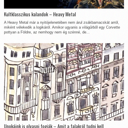
Kultklasszikus kalandok – Heavy Metal
A Heavy Metal már a nyitójelenetében nem árul zsákbamacskát arról,
miként vélekedik a logikáról. Amikor ugyanis a világűrből egy Corvette
pottyan a Földre, az nemhogy nem ég szénné, de...
Unokáink is olvasni fogják – Amit a falakról tudni kell