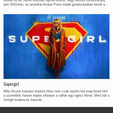
Moore író és Jacen Burrows rajzoló közös, négy részes minisorozata,
ami 2010-ben, az amerikai Avatar Press kiadó gondozásában került a...
Supergirl
Milly Alcock kamasz kriptoni hőse nem csak repülni tud meg lézert lőni
a szeméből, hanem képes eltartani a vállán egy egész filmet. Mert hát a
smirgli modora és traumái...