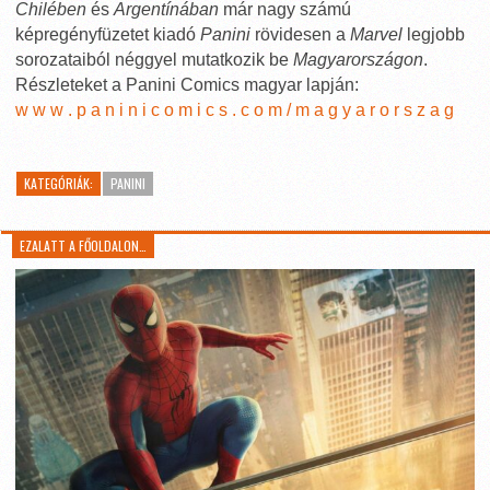
Chilében
és
Argentínában
már nagy számú
képregényfüzetet kiadó
Panini
rövidesen a
Marvel
legjobb
sorozataiból néggyel mutatkozik be
Magyarországon
.
Részleteket a Panini Comics magyar lapján:
w w w . p a n i n i c o m i c s . c o m / m a g y a r o r s z a g
KATEGÓRIÁK:
PANINI
EZALATT A FŐOLDALON…