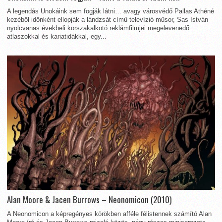
A legendás Unokáink sem fogják látni… avagy városvédő Pallas Athéné
kezéből időnként ellopják a lándzsát című televízió műsor, Sas István
nyolcvanas évekbeli korszakalkotó reklámfilmjei megelevenedő
atlaszokkal és kariatidákkal, egy...
Alan Moore & Jacen Burrows – Neonomicon (2010)
A Neonomicon a képregényes körökben afféle félistennek számító Alan