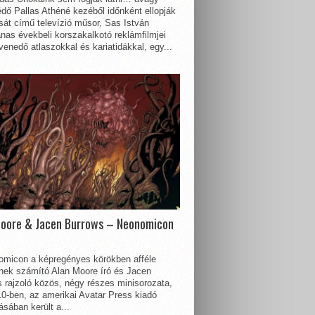
dő Pallas Athéné kezéből időnként ellopják
sát című televízió műsor, Sas István
nas évekbeli korszakalkotó reklámfilmjei
enedő atlaszokkal és kariatidákkal, egy...
Moore & Jacen Burrows – Neonomicon
omicon a képregényes körökben afféle
nnek számító Alan Moore író és Jacen
 rajzoló közös, négy részes minisorozata,
0-ben, az amerikai Avatar Press kiadó
sában került a...