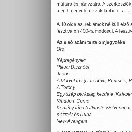
mûfajra és irányzatra. A szerkesztõ
még ha egyelõre szûk körben is – a 
A 40 oldalas, reklámok nélküli elsõ 
fesztiválon 400-ra módosul. A fesztiv
Az elsõ szám tartalomjegyzéke:
Drót
Képregények:
Ptiluc: Disznóól
Japon
A Marvel ma (Daredevil, Punisher, 
A Torony
Egy szép barátság kezdete (Kalyber
Kingdom Come
Kemény fába (Ultimate Wolverine vs
Kázmér és Huba
New Avengers