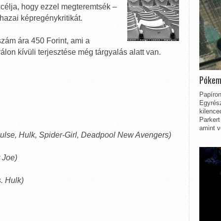
k célja, hogy ezzel megteremtsék –
hazai képregénykritikát.
szám ára 450 Forint, ami a
álon kívüli terjesztése még tárgyalás alatt van.
Pókem
Papíron
Egyrész
kilence
Parkert
amint v
Pulse, Hulk, Spider-Girl, Deadpool New Avengers)
 Joe)
. Hulk)