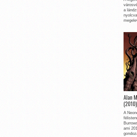
városvé
a lándz
nyolcva
megelev
Alan 
(2010)
A Neon
féliste
Burrows
ami 201
gondozá