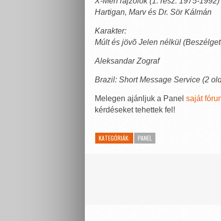
X-Men rajzolók (1. rész: 1975-1992)
Hartigan, Marv és Dr. Sör Kálmán
Karakter:
Múlt és jövõ Jelen nélkül (Beszélget
Aleksandar Zograf
Brazil: Short Message Service (2 ol
Melegen ajánljuk a Panel
saját fór
kérdéseket tehettek fel!
KATEGÓRIÁK:
PANEL