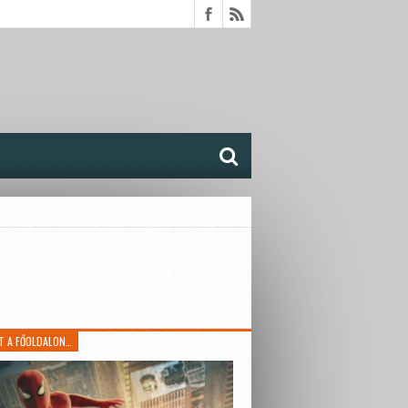
T A FŐOLDALON…