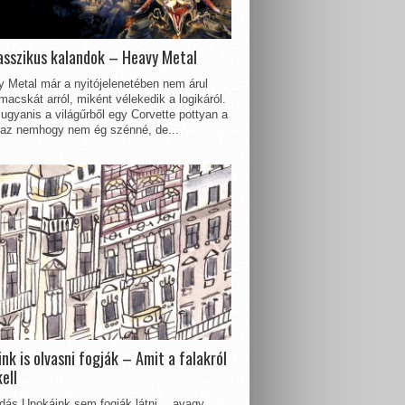
asszikus kalandok – Heavy Metal
 Metal már a nyitójelenetében nem árul
acskát arról, miként vélekedik a logikáról.
ugyanis a világűrből egy Corvette pottyan a
 az nemhogy nem ég szénné, de...
nk is olvasni fogják – Amit a falakról
kell
dás Unokáink sem fogják látni… avagy