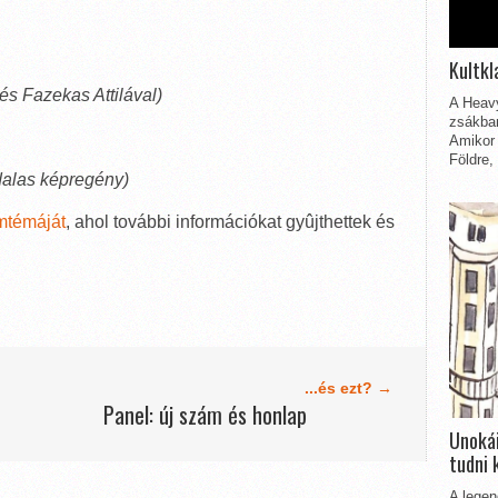
Kultkl
és Fazekas Attilával)
A Heavy
zsákbam
Amikor 
Földre,
dalas képregény)
umtémáját
, ahol további információkat gyûjthettek és
...és ezt? →
Panel: új szám és honlap
Unokái
tudni 
A legen