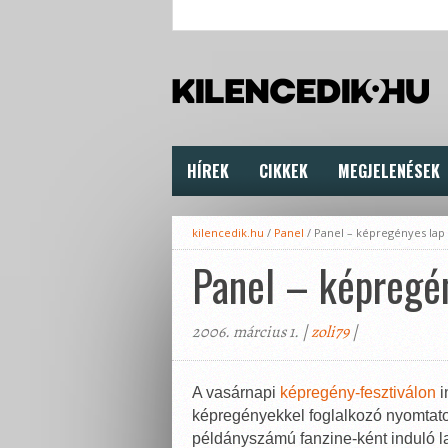
HÍREK
CIKKEK
MEGJELENÉSEK
kilencedik.hu
/
Panel
/
Panel – képregényes lap
Panel – képregé
2006. március 1. |
zoli79
|
A vasárnapi
képregény-fesztiválon
i
képregényekkel foglalkozó nyomtatot
példányszámú fanzine-ként induló l