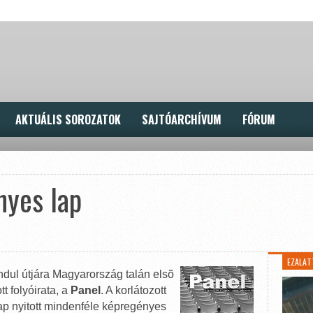
AKTUÁLIS SOROZATOK
SAJTÓARCHÍVUM
FÓRUM
nyes lap
EZALAT
ndul útjára Magyarország talán elsõ
t folyóirata, a
Panel
. A korlátozott
ap nyitott mindenféle képregényes