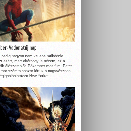
ber: Vadonatúj nap
 pedig nagyon nem kellene működnie.
t azért, mert akárhogy is nézem, ez a
dik élőszereplős Pókember mozifilm. Peter
 már számtalanszor láttuk a nagyvásznon,
égighálóhintázza New Yorkot...