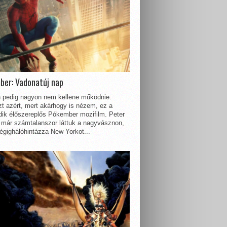
ber: Vadonatúj nap
 pedig nagyon nem kellene működnie.
t azért, mert akárhogy is nézem, ez a
dik élőszereplős Pókember mozifilm. Peter
 már számtalanszor láttuk a nagyvásznon,
égighálóhintázza New Yorkot...