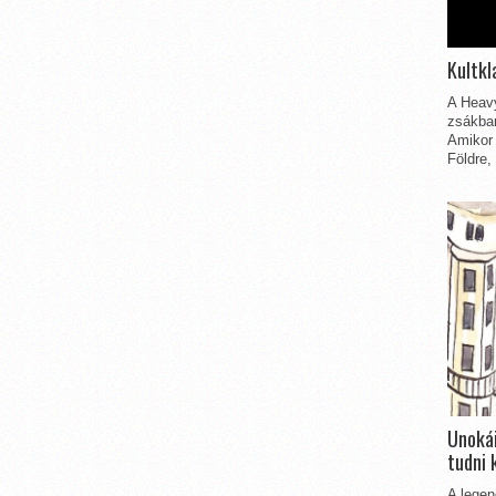
Kultkl
A Heavy
zsákbam
Amikor 
Földre,
Unokái
tudni 
A legen