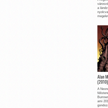
városvé
a lándz
nyolcva
megelev
Alan 
(2010)
A Neon
féliste
Burrows
ami 201
gondozá