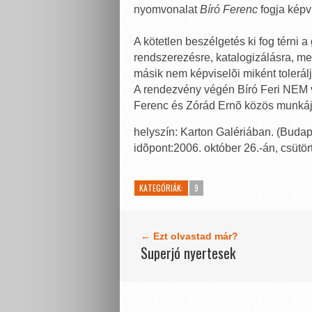
nyomvonalat
Bíró Ferenc
fogja képvi
A kötetlen beszélgetés ki fog térni
rendszerezésre, katalogizálásra, me
másik nem képviselõi miként tolerál
A rendezvény végén Bíró Feri NEM ve
Ferenc és Zórád Ernõ közös munkájá
helyszín: Karton Galériában. (Budape
idõpont:2006. október 26.-án, csütör
KATEGÓRIÁK:
9
← Ezt olvastad már?
Superjó nyertesek