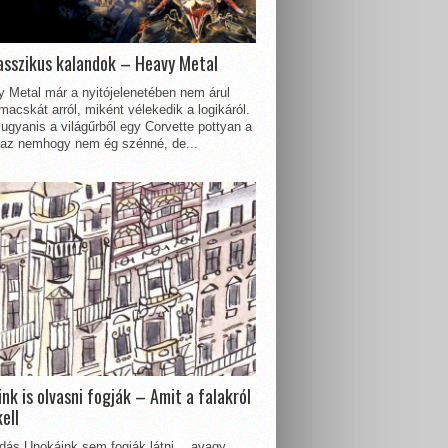
asszikus kalandok – Heavy Metal
 Metal már a nyitójelenetében nem árul
acskát arról, miként vélekedik a logikáról.
ugyanis a világűrből egy Corvette pottyan a
 az nemhogy nem ég szénné, de...
nk is olvasni fogják – Amit a falakról
kell
dás Unokáink sem fogják látni… avagy