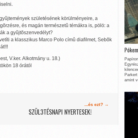
selni.
 a gyûjtemények születésének körülményeire, a
gõrzésre, és magán természetû témákra is, pölö: a
ják a gyûjtõszenvedélyt?
títi a klasszikus Marco Polo címû diafilmet, Sebõk
t!!!
Pókem
st, V.ker. Alkotmány u. 18.)
Papíron
Egyrész
tökön 18 órától
kilence
Parkert
amint v
...és ezt? →
SZÜL3TÉSNAPI NYERTESEK!