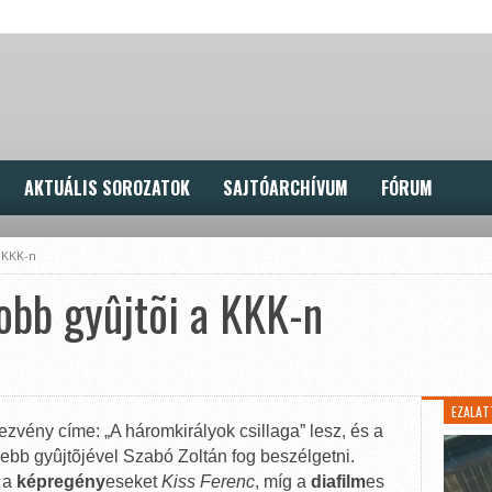
AKTUÁLIS SOROZATOK
SAJTÓARCHÍVUM
FÓRUM
 KKK-n
obb gyûjtõi a KKK-n
EZALAT
zvény címe: „A háromkirályok csillaga” lesz, és a
ebb gyûjtõjével Szabó Zoltán fog beszélgetni.
, a
képregény
eseket
Kiss Ferenc
, míg a
diafilm
es