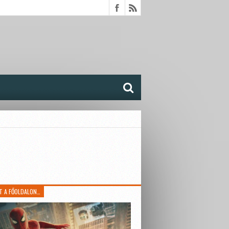
T A FŐOLDALON…