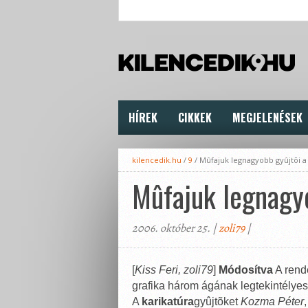
HÍREK
CIKKEK
MEGJELENÉSEK
kilencedik.hu
/
9
/
Mûfajuk legnagyobb gyûjtõi a
Mûfajuk legnagy
2006. október 25. |
zoli79
|
[
Kiss Feri, zoli79
]
Módosítva
A rende
grafika három ágának legtekintélyes
A
karikatúra
gyûjtõket
Kozma Péter