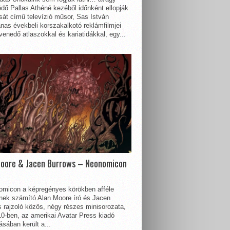
dő Pallas Athéné kezéből időnként ellopják
sát című televízió műsor, Sas István
nas évekbeli korszakalkotó reklámfilmjei
enedő atlaszokkal és kariatidákkal, egy...
Moore & Jacen Burrows – Neonomicon
omicon a képregényes körökben afféle
nnek számító Alan Moore író és Jacen
 rajzoló közös, négy részes minisorozata,
0-ben, az amerikai Avatar Press kiadó
sában került a...