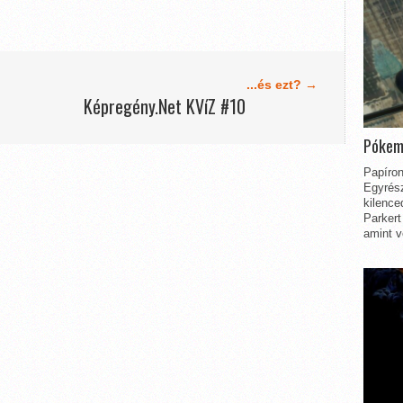
...és ezt? →
Képregény.Net KVíZ #10
Pókem
Papíron
Egyrész
kilence
Parkert
amint v