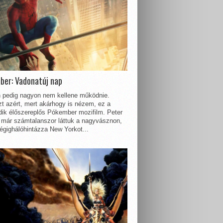
ber: Vadonatúj nap
 pedig nagyon nem kellene működnie.
t azért, mert akárhogy is nézem, ez a
dik élőszereplős Pókember mozifilm. Peter
 már számtalanszor láttuk a nagyvásznon,
égighálóhintázza New Yorkot...