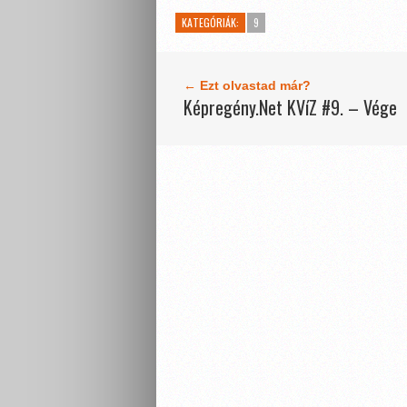
KATEGÓRIÁK:
9
← Ezt olvastad már?
Képregény.Net KVíZ #9. – Vége