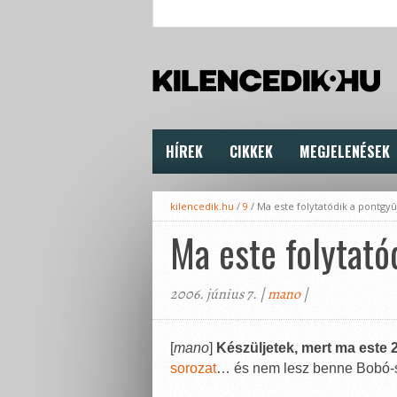
HÍREK
CIKKEK
MEGJELENÉSEK
kilencedik.hu
/
9
/
Ma este folytatódik a pontgyû
Ma este folytató
2006. június 7. |
mano
|
[
mano
]
Készüljetek, mert ma este 2
sorozat
… és nem lesz benne Bobó-s