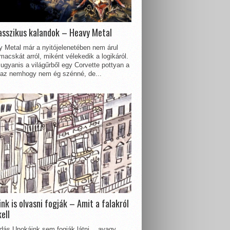
asszikus kalandok – Heavy Metal
 Metal már a nyitójelenetében nem árul
acskát arról, miként vélekedik a logikáról.
ugyanis a világűrből egy Corvette pottyan a
 az nemhogy nem ég szénné, de...
nk is olvasni fogják – Amit a falakról
kell
dás Unokáink sem fogják látni… avagy