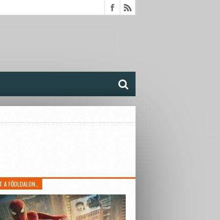
T A FŐOLDALON…