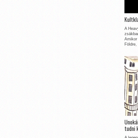
Kultkl
A Heavy
zsákbam
Amikor 
Földre,
Unokái
tudni 
A legen