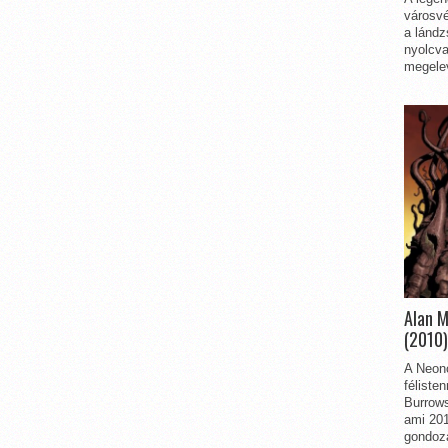
városvé
a lándz
nyolcva
megelev
Alan 
(2010)
A Neon
féliste
Burrows
ami 201
gondozá