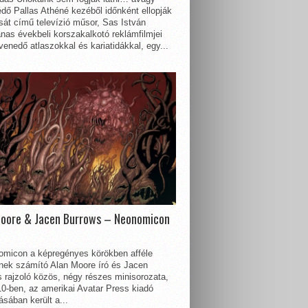
dő Pallas Athéné kezéből időnként ellopják
sát című televízió műsor, Sas István
nas évekbeli korszakalkotó reklámfilmjei
enedő atlaszokkal és kariatidákkal, egy...
Moore & Jacen Burrows – Neonomicon
omicon a képregényes körökben afféle
nnek számító Alan Moore író és Jacen
 rajzoló közös, négy részes minisorozata,
0-ben, az amerikai Avatar Press kiadó
sában került a...