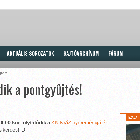
AKTUÁLIS SOROZATOK
SAJTÓARCHÍVUM
FÓRUM
jtés!
dik a pontgyûjtés!
EZALAT
0:00-kor folytatódik a
KN:KVíZ nyereményjáték-
 kérdés! :D