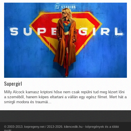
Supergirl
Milly Alcock kamasz kriptoni hőse nem csak repülni tud meg lézert lőni
a szeméből, hanem képes eltartani a vállán egy egész filmet. Mert hát a
smirgli modora és traumái...
© 2003-2013. kepregeny.net / 2013-2026. kilencedik.hu - képregények és a többi
nyolc...