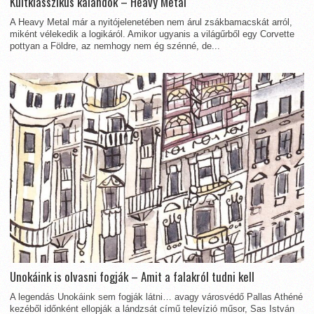
Kultklasszikus kalandok – Heavy Metal
A Heavy Metal már a nyitójelenetében nem árul zsákbamacskát arról,
miként vélekedik a logikáról. Amikor ugyanis a világűrből egy Corvette
pottyan a Földre, az nemhogy nem ég szénné, de...
Unokáink is olvasni fogják – Amit a falakról tudni kell
A legendás Unokáink sem fogják látni… avagy városvédő Pallas Athéné
kezéből időnként ellopják a lándzsát című televízió műsor, Sas István