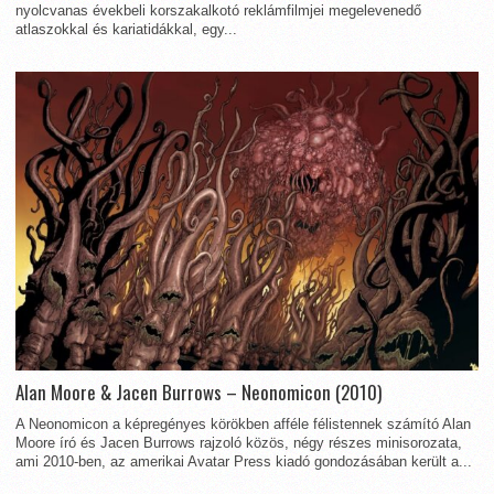
nyolcvanas évekbeli korszakalkotó reklámfilmjei megelevenedő
atlaszokkal és kariatidákkal, egy...
Alan Moore & Jacen Burrows – Neonomicon (2010)
A Neonomicon a képregényes körökben afféle félistennek számító Alan
Moore író és Jacen Burrows rajzoló közös, négy részes minisorozata,
ami 2010-ben, az amerikai Avatar Press kiadó gondozásában került a...