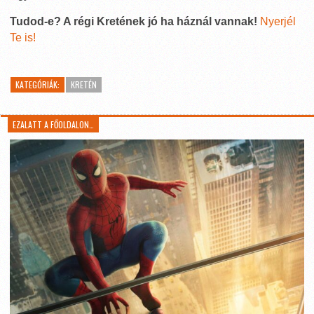
Tudod-e? A régi Kretének jó ha háznál vannak!
Nyerjél
Te is!
KATEGÓRIÁK:
KRETÉN
EZALATT A FŐOLDALON…