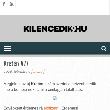
HÍREK
CIKKEK
MEGJELENÉSEK
AKTUÁLIS
SAJTÓARCHÍVUM
FÓRUM
SOROZATOK
Kretén #77
2006. február 17. |
mano
|
Megjelent az új
Kretén
, szám szerint a hetvenhetedik.
Íme a borítója neki, ami a címlapján található…
Egyébként érdemes rá
elõfizetni
. Érdemes!