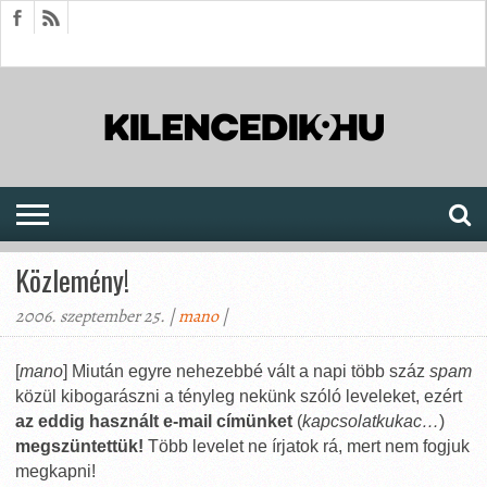
HÍREK
CIKKEK
MEGJELENÉSEK
AKTUÁLIS
SAJTÓARCHÍVUM
FÓRUM
SOROZATOK
Közlemény!
2006. szeptember 25. |
mano
|
[
mano
] Miután egyre nehezebbé vált a napi több száz
spam
közül kibogarászni a tényleg nekünk szóló leveleket, ezért
az eddig használt e-mail címünket
(
kapcsolatkukac…
)
megszüntettük!
Több levelet ne írjatok rá, mert nem fogjuk
megkapni!