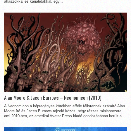
atlaszokkal és kariatidákkal, egy...
Alan Moore & Jacen Burrows – Neonomicon (2010)
A Neonomicon a képregényes körökben afféle félistennek számító Alan
Moore író és Jacen Burrows rajzoló közös, négy részes minisorozata,
ami 2010-ben, az amerikai Avatar Press kiadó gondozásában került a...