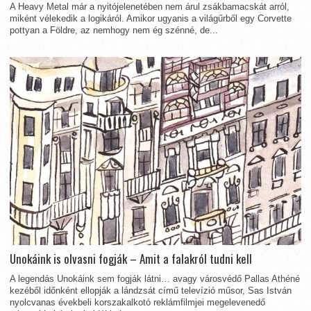
A Heavy Metal már a nyitójelenetében nem árul zsákbamacskát arról,
miként vélekedik a logikáról. Amikor ugyanis a világűrből egy Corvette
pottyan a Földre, az nemhogy nem ég szénné, de...
Unokáink is olvasni fogják – Amit a falakról tudni kell
A legendás Unokáink sem fogják látni… avagy városvédő Pallas Athéné
kezéből időnként ellopják a lándzsát című televízió műsor, Sas István
nyolcvanas évekbeli korszakalkotó reklámfilmjei megelevenedő