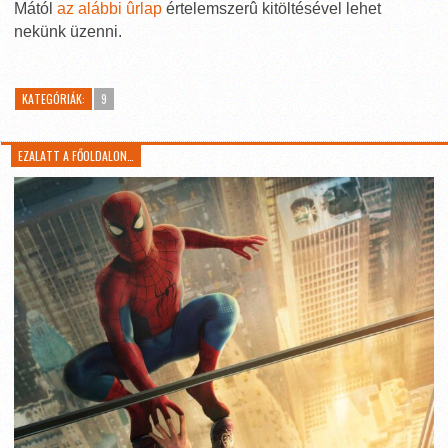
Mától
az alábbi ûrlap
értelemszerû kitöltésével lehet
nekünk üzenni.
KATEGÓRIÁK:
9
EZALATT A FŐOLDALON…