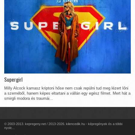
Supergirl
Milly Alcock kamasz kriptoni hőse nem csak repülni tud meg lézert lőni
a szeméből, hanem képes eltartani a vállán egy egész filmet. Mert hát a
smirgli modora és traumái...
© 2003-2013. kepregeny.net / 2013-2026. kilencedik.hu - képregények és a többi
nyolc...