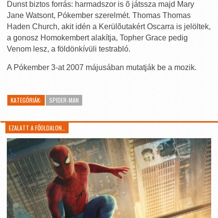
Dunst biztos forrás: harmadszor is õ játssza majd Mary
Jane Watsont, Pókember szerelmét. Thomas Thomas
Haden Church, akit idén a Kerülõutakért Oscarra is jelöltek,
a gonosz Homokembert alakítja, Topher Grace pedig
Venom lesz, a földönkívüli testrabló.
A Pókember 3-at 2007 májusában mutatják be a mozik.
KATEGÓRIÁK:
SPIDER-MAN
EZALATT A FŐOLDALON…