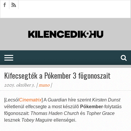
HÍREK
CIKKEK
MEGJELENÉSEK
AKTUÁLIS
SAJTÓARCHÍVUM
FÓRUM
SOROZATOK
Kifecsegték a Pókember 3 fõgonoszait
2005. október 3. |
mano
|
[
Lecsó
/
Cinematrix
] A
Guardian
híre szerint
Kirsten Dunst
véletlenül elfecsegte a most készülõ
Pókember
-folytatás
fõgonoszait:
Thomas Haden Church
és
Topher Grace
lesznek
Tobey Maguire
ellenségei.