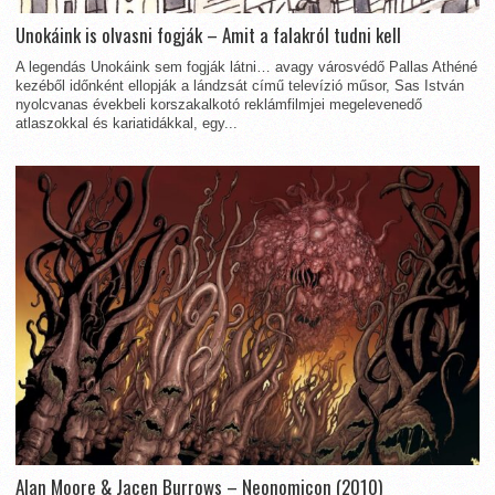
Unokáink is olvasni fogják – Amit a falakról tudni kell
A legendás Unokáink sem fogják látni… avagy városvédő Pallas Athéné
kezéből időnként ellopják a lándzsát című televízió műsor, Sas István
nyolcvanas évekbeli korszakalkotó reklámfilmjei megelevenedő
atlaszokkal és kariatidákkal, egy...
Alan Moore & Jacen Burrows – Neonomicon (2010)