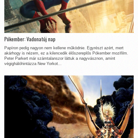
Pókember: Vadonatúj nap
Papíron pedig nagyon nem kellene működnie. Egyrészt azért, mert
akárhogy is nézem, ez a kilencedik élőszereplős Pókember mozifilm.
Peter Parkert már számtalanszor láttuk a nagyvásznon, amint
végighálóhintázza New Yorkot...