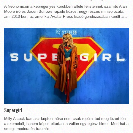
A Neonomicon a képregényes körökben afféle félistennek számító Alan
Moore író és Jacen Burrows rajzoló közös, négy részes minisorozata,
ami 2010-ben, az amerikai Avatar Press kiadó gondozásában került a...
Supergirl
Milly Alcock kamasz kriptoni hőse nem csak repülni tud meg lézert lőni
a szeméből, hanem képes eltartani a vállán egy egész filmet. Mert hát a
smirgli modora és traumái...